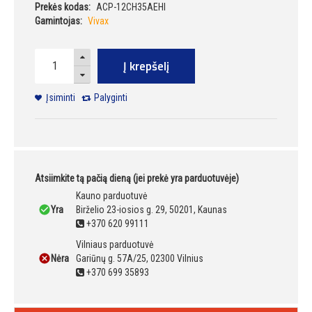
Prekės kodas:
ACP-12CH35AEHI
Gamintojas:
Vivax
Į krepšelį
Įsiminti
Palyginti
Atsiimkite tą pačią dieną (jei prekė yra parduotuvėje)
Kauno parduotuvė
Yra
Birželio 23-iosios g. 29, 50201, Kaunas
+370 620 99111
Vilniaus parduotuvė
Nėra
Gariūnų g. 57A/25, 02300 Vilnius
+370 699 35893