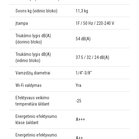
Svoris kg (vidinio bloko)
11,3 kg
Įtampa
1F / 50 Hz / 220-240 V
Triukšmo lygis dB(A)
54 dB(A)
(išorinio bloko)
Triukšmo lygis dB(A)
37.5 / 32 / 24 dB(A)
(vidinio bloko)
Vamzdžių diametrai
1/4"-3/8"
Wi-Fi valdymas
Yra
Efektyvaus veikimo
-25
temperatūra šildant
Energetinio efektyvumo
A+++
klasė šaldant
Energetinio efektyvumo
A++