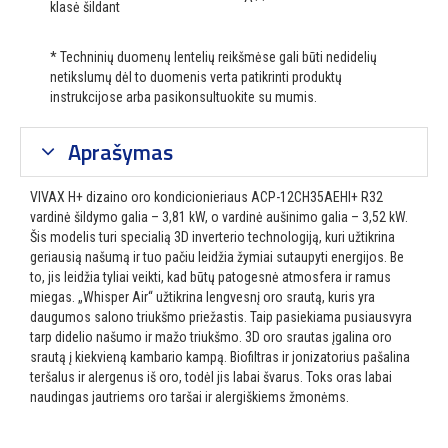
klasė šildant
* Techninių duomenų lentelių reikšmėse gali būti nedidelių
netikslumų dėl to duomenis verta patikrinti produktų
instrukcijose arba pasikonsultuokite su mumis.
Aprašymas
VIVAX H+ dizaino oro kondicionieriaus ACP-12CH35AEHI+ R32
vardinė šildymo galia – 3,81 kW, o vardinė aušinimo galia – 3,52 kW.
Šis modelis turi specialią 3D inverterio technologiją, kuri užtikrina
geriausią našumą ir tuo pačiu leidžia žymiai sutaupyti energijos. Be
to, jis leidžia tyliai veikti, kad būtų patogesnė atmosfera ir ramus
miegas. „Whisper Air“ užtikrina lengvesnį oro srautą, kuris yra
daugumos salono triukšmo priežastis. Taip pasiekiama pusiausvyra
tarp didelio našumo ir mažo triukšmo. 3D oro srautas įgalina oro
srautą į kiekvieną kambario kampą. Biofiltras ir jonizatorius pašalina
teršalus ir alergenus iš oro, todėl jis labai švarus. Toks oras labai
naudingas jautriems oro taršai ir alergiškiems žmonėms.