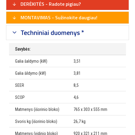
DERĖKITĖS - Radote pigiau?
MONTAVIMAS - Sužinokite daugiau!
Techniniai duomenys *
Savybės:
Galia šaldymo (kW)
3,51
Galia šildymo (kW)
3,81
SEER
8,5
SCOP
4,6
Matmenys (išorinio bloko)
765 x 303 x 555 mm
Svoris kg (išorinio bloko)
26,7 kg
Matmenys (vidinio bloko)
920 x 321 x 211 mm