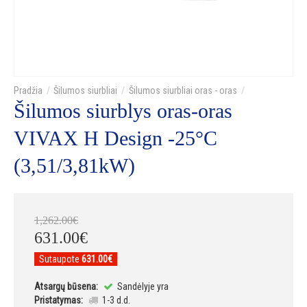
Šilumos siurbliai
Šilumos siurbliai oras - oras
Šilumos siurblys oras-oras
VIVAX H Design -25°C
(3,51/3,81kW)
1,262
.
00
€
631
.
00
€
Sutaupote
631.00€
Atsargų būsena:
Sandėlyje yra
Pristatymas:
1-3 d.d.