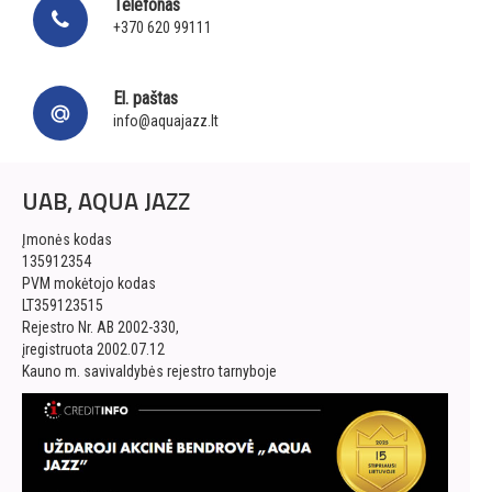
Telefonas
+370 620 99111
El. paštas
info@aquajazz.lt
UAB, AQUA JAZZ
Įmonės kodas
135912354
PVM mokėtojo kodas
LT359123515
Rejestro Nr. AB 2002-330,
įregistruota 2002.07.12
Kauno m. savivaldybės rejestro tarnyboje