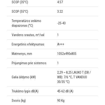
SCOP (35°C)
4.57
SCOP (55°C)
3.22
Temperatūros veikimo
-25-43
diapazonas (°C)
Vandens srautas, m³/val
1
Energetinis efektyvumas
A+++
Matmenys, mm
1052x490x805
Prijungimas prie sistemos
1
2,29 ~ 8,25 LAUKO T (DB /
Galia šildymo (kW)
WB): 7/6 °C, T VANDUO
30/35 °C)
Triukšmo lygis dB(A)
45-62 dB (A)
Svoris (kg)
90 Kg