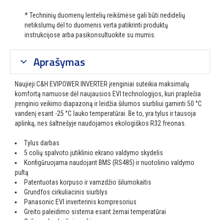
* Techninių duomenų lentelių reikšmėse gali būti nedidelių
netikslumų dėl to duomenis verta patikrinti produktų
instrukcijose arba pasikonsultuokite su mumis.
Aprašymas
Naujieji C&H EVIPOWER INVERTER įrenginiai suteikia maksimalų
komfortą namuose dėl naujausios EVI technologijos, kuri praplečia
įrenginio veikimo diapazoną ir leidžia šilumos siurbliui gaminti 50 °C
vandenį esant -25 °C lauko temperatūrai. Be to, yra tylus ir tausoja
aplinką, nes šaltnešyje naudojamos ekologiškos R32 freonas.
Tylus darbas
5 colių spalvoto jutiklinio ekrano valdymo skydelis
Konfigūruojama naudojant BMS (RS485) ir nuotolinio valdymo
pultą
Patentuotas korpuso ir vamzdžio šilumokaitis
Grundfos cirkuliacinis siurblys
Panasonic EVI inverterinis kompresorius
Greito paleidimo sistema esant žemai temperatūrai