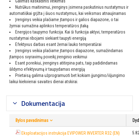
Galimas kaskadinis veikimas
Nutrūkus maitinimui, įrenginys įsimena paskutinius nustatymus ir
automatiškai grįžta į šiuos nustatymus, kai veiksmas atnaujinamas
Įrenginys veikia plačiame įtampos ir galios diapazone, o tai
žymiai sumažina aplinkos temperatūros įtaką
Energijos taupymo funkcija. Kai ši funkcija aktyvi, temperatūros
nustatymai ribojami siekiant taupyti energiją
Efektyvus darbas esant žemai lauko temperatūrai
Įrenginys veikia plačiame įtampos diapazone, sumažindamas
įtampos svyravimų poveikį įrenginio veikimui
Esant poreikiui, įrenginys atitirpina pats, taip padidindamas
šildymo efektyvumą ir taupydamas energiją
Prietaisą galima užprogramuoti bet kokiam įjungimo/išjungimo
laikui kiekvienai savaitės dienai atskirai.
Dokumentacija
Bylos pavadinimas
Dyd
5.8
Eksploatacijos instrukcija EVIPOWER INVERTER R32 (EN)