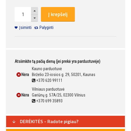
Į krepšelį
Įsiminti
Palyginti
Atsiimkite tą pačią dieną (jei prekė yra parduotuvėje)
Kauno parduotuvė
Nėra
Birželio 23-iosios g. 29, 50201, Kaunas
+370 620 99111
Vilniaus parduotuvė
Nėra
Gariūnų g. 57A/25, 02300 Vilnius
+370 699 35893
DERĖKITĖS - Radote pigiau?