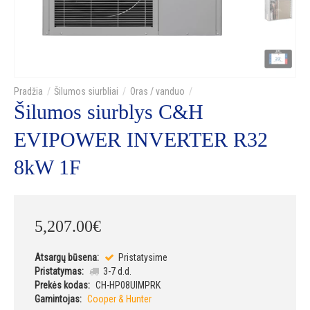
Šilumos siurbliai
Oras / vanduo
Šilumos siurblys C&H
EVIPOWER INVERTER R32
8kW 1F
5,207
.
00
€
Atsargų būsena:
Pristatysime
Pristatymas:
3-7 d.d.
Prekės kodas:
CH-HP08UIMPRK
Gamintojas:
Cooper & Hunter