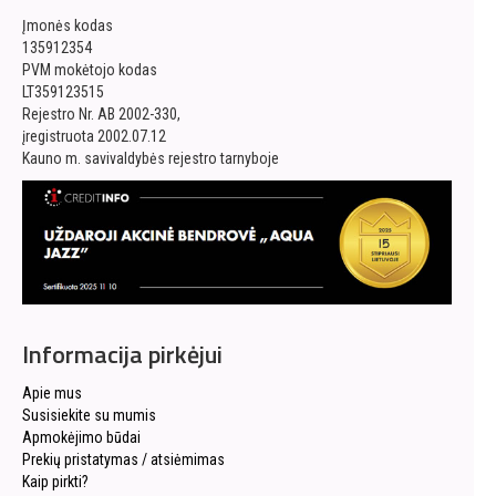
Įmonės kodas
135912354
PVM mokėtojo kodas
LT359123515
Rejestro Nr. AB 2002-330,
įregistruota 2002.07.12
Kauno m. savivaldybės rejestro tarnyboje
Informacija pirkėjui
Apie mus
Susisiekite su mumis
Apmokėjimo būdai
Prekių pristatymas / atsiėmimas
Kaip pirkti?