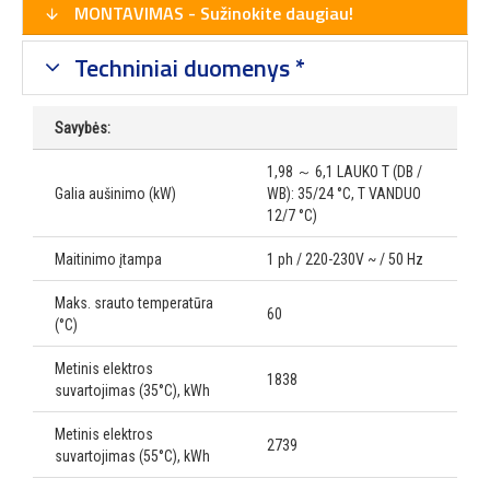
MONTAVIMAS - Sužinokite daugiau!
Techniniai duomenys *
Savybės:
1,98 ～ 6,1 LAUKO T (DB /
Galia aušinimo (kW)
WB): 35/24 °C, T VANDUO
12/7 °C)
Maitinimo įtampa
1 ph / 220-230V ~ / 50 Hz
Maks. srauto temperatūra
60
(°C)
Metinis elektros
1838
suvartojimas (35°C), kWh
Metinis elektros
2739
suvartojimas (55°C), kWh