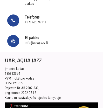
parkas
Telefonas
+370 620 99111
El. paštas
info@aquajazz.lt
UAB, AQUA JAZZ
Įmonės kodas
135912354
PVM mokėtojo kodas
LT359123515
Rejestro Nr. AB 2002-330,
įregistruota 2002.07.12
Kauno m. savivaldybės rejestro tarnyboje