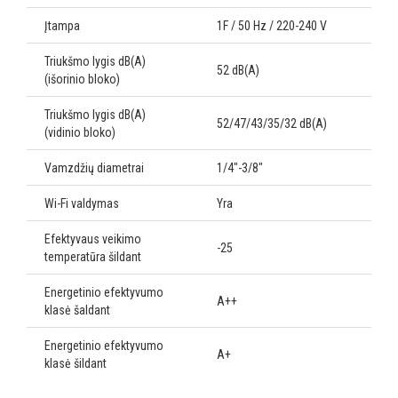
Įtampa
1F / 50 Hz / 220-240 V
Triukšmo lygis dB(A)
52 dB(A)
(išorinio bloko)
Triukšmo lygis dB(A)
52/47/43/35/32 dB(A)
(vidinio bloko)
Vamzdžių diametrai
1/4"-3/8"
Wi-Fi valdymas
Yra
Efektyvaus veikimo
-25
temperatūra šildant
Energetinio efektyvumo
A++
klasė šaldant
Energetinio efektyvumo
A+
klasė šildant