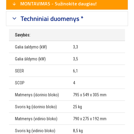
MONTAVIMAS - Sužinokite daugiau!
Techniniai duomenys *
Savybės:
Galia šaldymo (kW)
3,3
Galia šildymo (kW)
3,5
SEER
6,1
SCOP
4
Matmenys (išorinio bloko)
795 x 549 x 305 mm
Svoris kg (išorinio bloko)
25 kg
Matmenys (vidinio bloko)
790 x 275 x 192 mm
Svoris kg (vidinio bloko)
8,5 kg