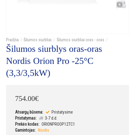
Šilumos siurbliai
Šilumos siurbliai oras - oras
Šilumos siurblys oras-oras
Nordis Orion Pro -25°C
(3,3/3,5kW)
754
.
00
€
Atsargų būsena:
Pristatysime
Pristatymas:
3-7 d.d.
Prekės kodas:
ORIONPROOP12TC1
Gamintojas:
Nordis