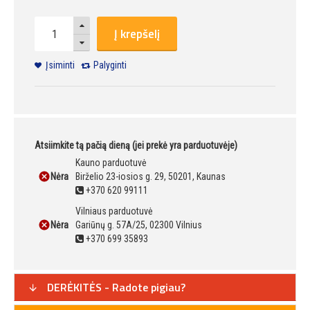
Į krepšelį
Įsiminti
Palyginti
Atsiimkite tą pačią dieną (jei prekė yra parduotuvėje)
Kauno parduotuvė
Nėra
Birželio 23-iosios g. 29, 50201, Kaunas
+370 620 99111
Vilniaus parduotuvė
Nėra
Gariūnų g. 57A/25, 02300 Vilnius
+370 699 35893
DERĖKITĖS - Radote pigiau?