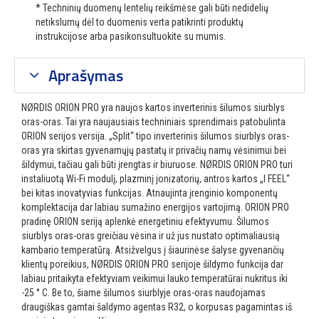
* Techninių duomenų lentelių reikšmėse gali būti nedidelių
netikslumų dėl to duomenis verta patikrinti produktų
instrukcijose arba pasikonsultuokite su mumis.
Aprašymas
NØRDIS ORION PRO yra naujos kartos inverterinis šilumos siurblys
oras-oras. Tai yra naujausiais techniniais sprendimais patobulinta
ORION serijos versija. „Split“ tipo inverterinis šilumos siurblys oras-
oras yra skirtas gyvenamųjų pastatų ir privačių namų vėsinimui bei
šildymui, tačiau gali būti įrengtas ir biuruose. NØRDIS ORION PRO turi
instaliuotą Wi-Fi modulį, plazminį jonizatorių, antros kartos „I FEEL“
bei kitas inovatyvias funkcijas. Atnaujinta įrenginio komponentų
komplektacija dar labiau sumažino energijos vartojimą. ORION PRO
pradinę ORION seriją aplenkė energetiniu efektyvumu. Šilumos
siurblys oras-oras greičiau vėsina ir už jus nustato optimaliausią
kambario temperatūrą. Atsižvelgus į šiaurinėse šalyse gyvenančių
klientų poreikius, NØRDIS ORION PRO serijoje šildymo funkcija dar
labiau pritaikyta efektyviam veikimui lauko temperatūrai nukritus iki
-25 ° C. Be to, šiame šilumos siurblyje oras-oras naudojamas
draugiškas gamtai šaldymo agentas R32, o korpusas pagamintas iš