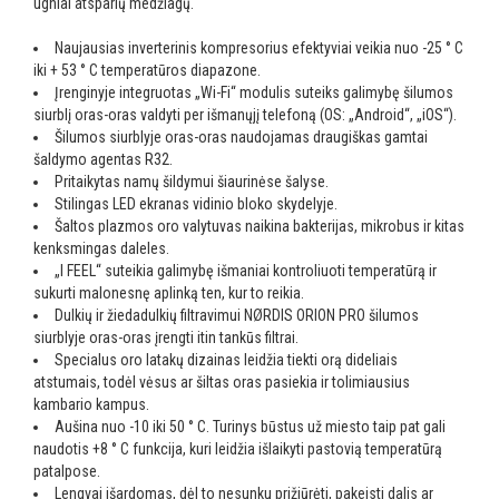
ugniai atsparių medžiagų.
Naujausias inverterinis kompresorius efektyviai veikia nuo -25 ° C
iki + 53 ° C temperatūros diapazone.
Įrenginyje integruotas „Wi-Fi“ modulis suteiks galimybę šilumos
siurblį oras-oras valdyti per išmanųjį telefoną (OS: „Android“, „iOS“).
Šilumos siurblyje oras-oras naudojamas draugiškas gamtai
šaldymo agentas R32.
Pritaikytas namų šildymui šiaurinėse šalyse.
Stilingas LED ekranas vidinio bloko skydelyje.
Šaltos plazmos oro valytuvas naikina bakterijas, mikrobus ir kitas
kenksmingas daleles.
„I FEEL“ suteikia galimybę išmaniai kontroliuoti temperatūrą ir
sukurti malonesnę aplinką ten, kur to reikia.
Dulkių ir žiedadulkių filtravimui NØRDIS ORION PRO šilumos
siurblyje oras-oras įrengti itin tankūs filtrai.
Specialus oro latakų dizainas leidžia tiekti orą dideliais
atstumais, todėl vėsus ar šiltas oras pasiekia ir tolimiausius
kambario kampus.
Aušina nuo -10 iki 50 ° C. Turinys būstus už miesto taip pat gali
naudotis +8 ° C funkcija, kuri leidžia išlaikyti pastovią temperatūrą
patalpose.
Lengvai išardomas, dėl to nesunku prižiūrėti, pakeisti dalis ar