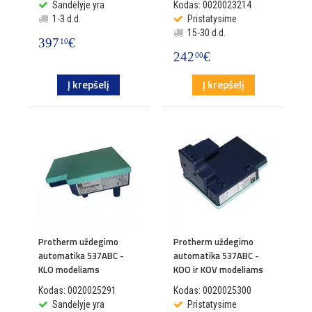
Sandėlyje yra
Kodas: 0020023214
1-3 d.d.
Pristatysime
15-30 d.d.
397
€
10
242
€
00
Į krepšelį
Į krepšelį
Protherm uždegimo
Protherm uždegimo
automatika 537ABC -
automatika 537ABC -
KLO modeliams
KOO ir KOV modeliams
Kodas: 0020025291
Kodas: 0020025300
Sandėlyje yra
Pristatysime