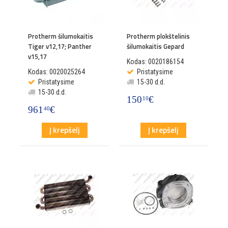
Protherm šilumokaitis
Protherm plokštelinis
Tiger v12,17; Panther
šilumokaitis Gepard
v15,17
Kodas: 0020186154
Kodas: 0020025264
Pristatysime
Pristatysime
15-30 d.d.
15-30 d.d.
150
€
10
961
€
40
Į krepšelį
Į krepšelį