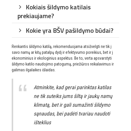
Kokiais šildymo katilais
prekiaujame?
Kokie yra BŠV pašildymo būdai?
Renkantis šildymo katilą, rekomenduojama atsižvelgti ne tik į
savo namų ar kitų patalpų dydį ir efektyvumo poreikius, bet ir į
ekonominius ir ekologinius aspektus. Be to, verta apsvarstyti
šildymo katilo naudojimo patogumą, priežiūros reikalavimus ir
galimas ilgalaikes išlaidas.
Atminkite, kad gerai parinktas katilas
ne tik suteiks jums šiltą ir jaukų namų
klimatą, bet ir gali sumažinti šildymo
sąnaudas, bei padėti tvariau naudoti
išteklius