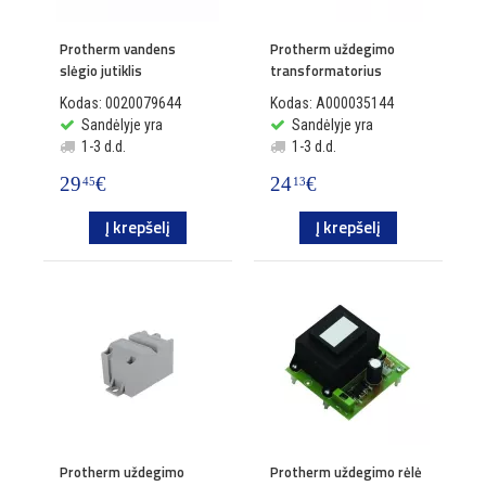
Protherm vandens
Protherm uždegimo
slėgio jutiklis
transformatorius
Kodas: 0020079644
Kodas: A000035144
Sandėlyje yra
Sandėlyje yra
1-3 d.d.
1-3 d.d.
29
€
24
€
45
13
Į krepšelį
Į krepšelį
Protherm uždegimo
Protherm uždegimo rėlė