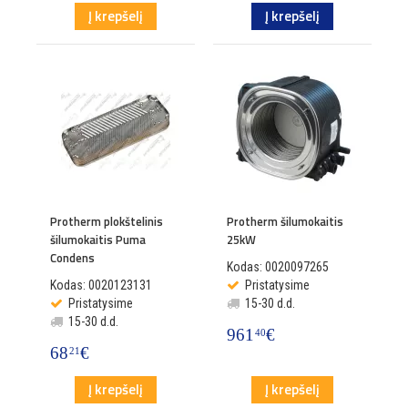
Į krepšelį
Į krepšelį
Protherm plokštelinis
Protherm šilumokaitis
šilumokaitis Puma
25kW
Condens
Kodas: 0020097265
Kodas: 0020123131
Pristatysime
Pristatysime
15-30 d.d.
15-30 d.d.
961
€
40
68
€
21
Į krepšelį
Į krepšelį