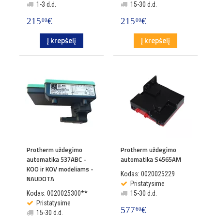
1-3 d.d.
15-30 d.d.
215
€
215
€
00
00
Į krepšelį
Į krepšelį
Protherm uždegimo
Protherm uždegimo
automatika 537ABC -
automatika S4565AM
KOO ir KOV modeliams -
Kodas: 0020025229
NAUDOTA
Pristatysime
Kodas: 0020025300**
15-30 d.d.
Pristatysime
577
€
60
15-30 d.d.