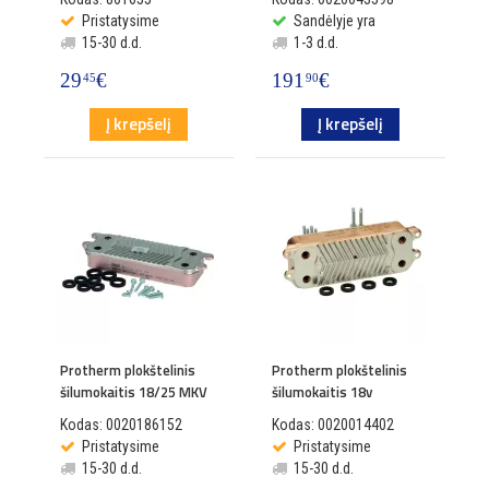
Pristatysime
Sandėlyje yra
15-30 d.d.
1-3 d.d.
29
€
191
€
45
90
Į krepšelį
Į krepšelį
Protherm plokštelinis
Protherm plokštelinis
šilumokaitis 18/25 MKV
šilumokaitis 18v
Kodas: 0020186152
Kodas: 0020014402
Pristatysime
Pristatysime
15-30 d.d.
15-30 d.d.