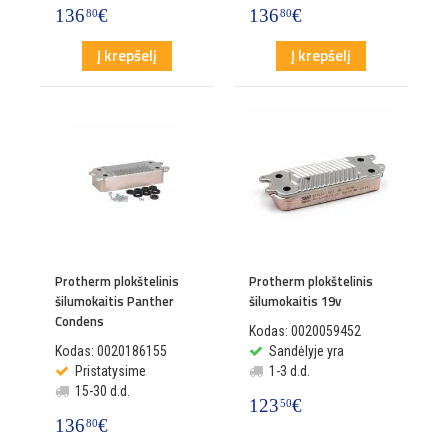
136
€
136
€
80
80
Į krepšelį
Į krepšelį
Protherm plokštelinis
Protherm plokštelinis
šilumokaitis Panther
šilumokaitis 19v
Condens
Kodas: 0020059452
Kodas: 0020186155
Sandėlyje yra
Pristatysime
1-3 d.d.
15-30 d.d.
123
€
50
136
€
80