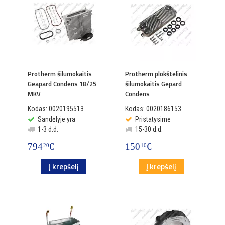
Protherm šilumokaitis
Protherm plokštelinis
Geapard Condens 18/25
šilumokaitis Gepard
MKV
Condens
Kodas: 0020195513
Kodas: 0020186153
Sandėlyje yra
Pristatysime
1-3 d.d.
15-30 d.d.
794
€
150
€
20
10
Į krepšelį
Į krepšelį