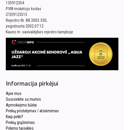
135912354
PVM mokėtojo kodas
LT359123515
Rejestro Nr. AB 2002-330,
įregistruota 2002.07.12
Kauno m. savivaldybės rejestro tarnyboje
Informacija pirkėjui
Apie mus
Susisiekite su mumis
Apmokėjimo būdai
Prekių pristatymas / atsiėmimas
Kaip pirkti?
Prekių grąžinimas
Pirkimo taisyklės