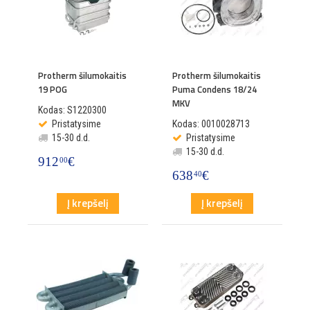
Protherm šilumokaitis
Protherm šilumokaitis
19 POG
Puma Condens 18/24
MKV
Kodas: S1220300
Pristatysime
Kodas: 0010028713
15-30 d.d.
Pristatysime
15-30 d.d.
912
€
00
638
€
40
Į krepšelį
Į krepšelį