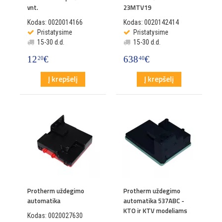
vnt.
23MTV19
Kodas: 0020014166
Kodas: 0020142414
Pristatysime
Pristatysime
15-30 d.d.
15-30 d.d.
12
€
638
€
20
40
Į krepšelį
Į krepšelį
Protherm uždegimo
Protherm uždegimo
automatika
automatika 537ABC -
KTO ir KTV modeliams
Kodas: 0020027630