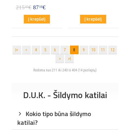
215
€
87
€
00
10
Į krepšelį
Į krepšelį
|<
<
4
5
6
7
8
9
10
11
12
>
>|
Rodoma nuo 211 iki 240 iš 404 (14 puslapių)
D.U.K. - Šildymo katilai
Kokio tipo būna šildymo
katilai?