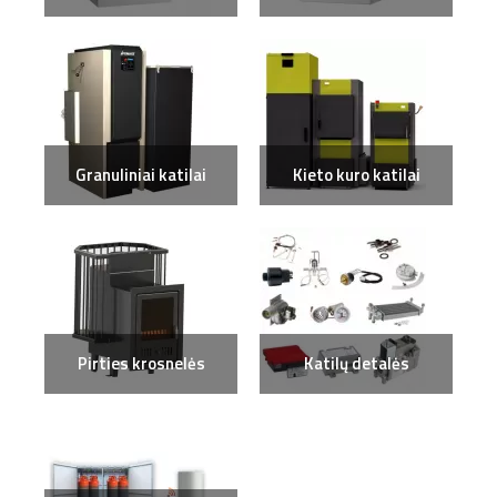
Granuliniai katilai
Kieto kuro katilai
Pirties krosnelės
Katilų detalės