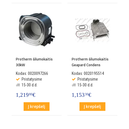
Protherm šilumokaitis
Protherm šilumokaitis
30kW
Geapard Condens
Kodas: 0020097266
Kodas: 0020195514
Pristatysime
Pristatysime
15-30 d.d.
15-30 d.d.
1,219
€
1,153
€
80
30
Į krepšelį
Į krepšelį