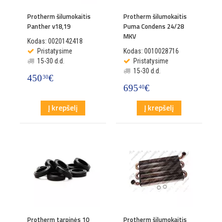
Protherm šilumokaitis
Protherm šilumokaitis
Panther v18,19
Puma Condens 24/28
MKV
Kodas: 0020142418
Pristatysime
Kodas: 0010028716
15-30 d.d.
Pristatysime
15-30 d.d.
450
€
30
695
€
40
Į krepšelį
Į krepšelį
Protherm tarpinės 10
Protherm šilumokaitis