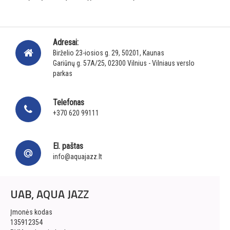
Adresai:
Birželio 23-iosios g. 29, 50201, Kaunas
Gariūnų g. 57A/25, 02300 Vilnius - Vilniaus verslo
parkas
Telefonas
+370 620 99111
El. paštas
info@aquajazz.lt
UAB, AQUA JAZZ
Įmonės kodas
135912354