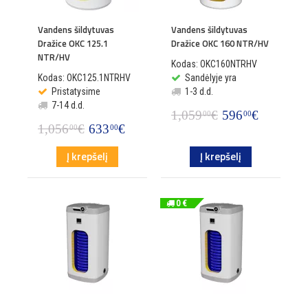
Vandens šildytuvas
Vandens šildytuvas
Dražice OKC 125.1
Dražice OKC 160 NTR/HV
NTR/HV
Kodas: OKC160NTRHV
Kodas: OKC125.1NTRHV
Sandėlyje yra
Pristatysime
1-3 d.d.
7-14 d.d.
1,059
€
596
€
00
00
1,056
€
633
€
00
00
Į krepšelį
Į krepšelį
0 €