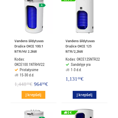
Vandens šildytuvas
Vandens šildytuvas
Dražice OKCE 100.1
Dražice OKCE 125
NTR/HV 2.2kW
NTR/2,2kW
Kodas:
Kodas: OKCE125NTR22
OKCE100.1NTRHV22
Sandėlyje yra
Pristatysime
1-3 d.d.
15-30 d.d.
1,131
€
00
1,448
€
964
€
00
00
Į krepšelį
Į krepšelį
0 €