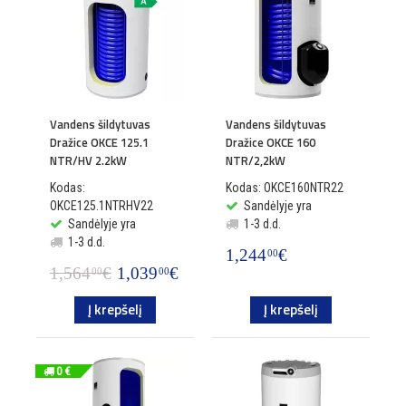
Vandens šildytuvas
Vandens šildytuvas
Dražice OKCE 125.1
Dražice OKCE 160
NTR/HV 2.2kW
NTR/2,2kW
Kodas:
Kodas: OKCE160NTR22
OKCE125.1NTRHV22
Sandėlyje yra
Sandėlyje yra
1-3 d.d.
1-3 d.d.
1,244
€
00
1,564
€
1,039
€
00
00
Į krepšelį
Į krepšelį
0 €