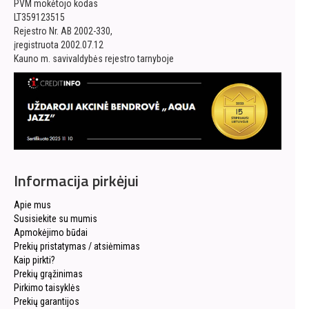
PVM mokėtojo kodas
LT359123515
Rejestro Nr. AB 2002-330,
įregistruota 2002.07.12
Kauno m. savivaldybės rejestro tarnyboje
Informacija pirkėjui
Apie mus
Susisiekite su mumis
Apmokėjimo būdai
Prekių pristatymas / atsiėmimas
Kaip pirkti?
Prekių grąžinimas
Pirkimo taisyklės
Prekių garantijos