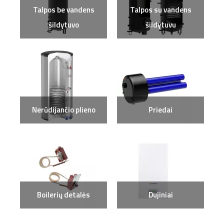
Talpos be vandens
Talpos su vandens
šildytuvo
šildytuvu
Nerūdijančio plieno
Priedai
Boilerių detalės
Dujiniai