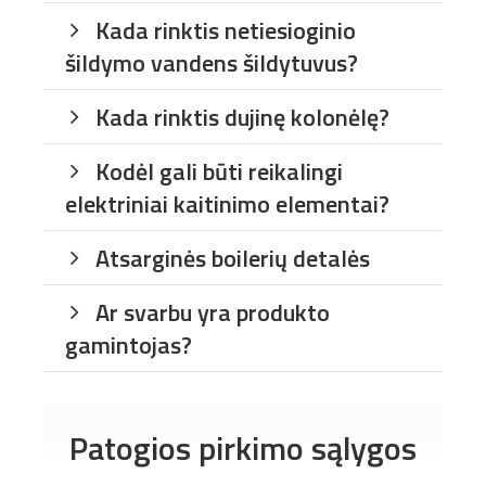
Kada rinktis netiesioginio
šildymo vandens šildytuvus?
Kada rinktis dujinę kolonėlę?
Kodėl gali būti reikalingi
elektriniai kaitinimo elementai?
Atsarginės boilerių detalės
Ar svarbu yra produkto
gamintojas?
Patogios pirkimo sąlygos