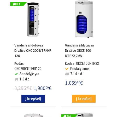
0 €
Vandens šildytuvas
Vandens šildytuvas
Dražice OKC 200 NTR/HR
Dražice OKCE 100
120
NTR/2,2kW
Kodas:
Kodas: OKCE100NTR22
OKC200NTRHR120
Pristatysime
Sandėlyje yra
7-14 d.d.
1-3 d.d.
1,059
€
00
3,296
€
1,980
€
00
00
Į krepšelį
Į krepšelį
0 €