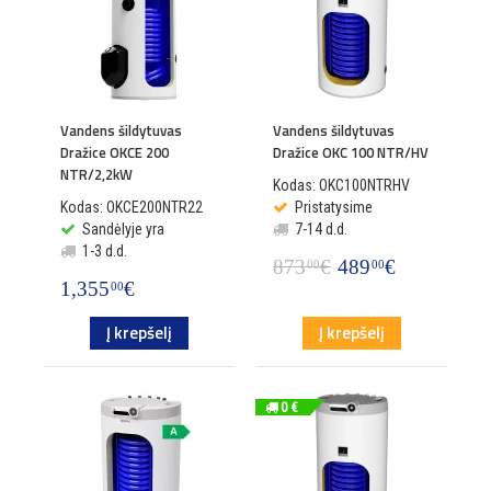
Vandens šildytuvas
Vandens šildytuvas
Dražice OKCE 200
Dražice OKC 100 NTR/HV
NTR/2,2kW
Kodas: OKC100NTRHV
Kodas: OKCE200NTR22
Pristatysime
Sandėlyje yra
7-14 d.d.
1-3 d.d.
873
€
489
€
00
00
1,355
€
00
Į krepšelį
Į krepšelį
0 €