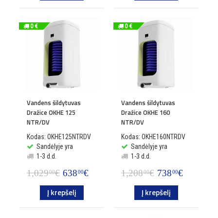
0 €
0 €
Vandens šildytuvas
Vandens šildytuvas
Dražice OKHE 125
Dražice OKHE 160
NTR/DV
NTR/DV
Kodas: OKHE125NTRDV
Kodas: OKHE160NTRDV
Sandėlyje yra
Sandėlyje yra
1-3 d.d.
1-3 d.d.
1,029
€
638
€
1,208
€
738
€
00
00
00
00
Į krepšelį
Į krepšelį