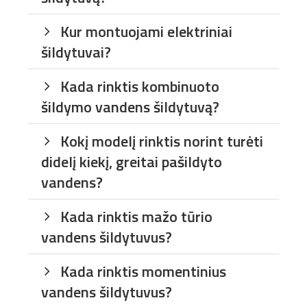
Kur montuojami elektriniai
šildytuvai?
Kada rinktis kombinuoto
šildymo vandens šildytuvą?
Kokį modelį rinktis norint turėti
didelį kiekį, greitai pašildyto
vandens?
Kada rinktis mažo tūrio
vandens šildytuvus?
Kada rinktis momentinius
vandens šildytuvus?