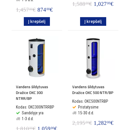
1,588
€
1,027
€
00
00
1,457
€
874
€
00
00
Į krepšelį
Į krepšelį
Vandens šildytuvas
Vandens šildytuvas
Dražice OKC 300
Dražice OKC 500 NTR/BP
NTRR/BP
Kodas: OKC500NTRBP
Kodas: OKC300NTRRBP
Pristatysime
Sandėlyje yra
15-30 d.d.
1-3 d.d.
2,195
€
1,282
€
00
00
1,810
€
1,059
€
00
00