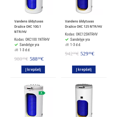
Vandens šildytuvas
Vandens šildytuvas
Dražice OKC 100.1
Dražice OKC 125 NTR/HV
NTR/HV
Kodas: OKC125NTRHV
Kodas: OKC100.1NTRHV
Sandėlyje yra
Sandėlyje yra
1-3 d.d.
1-3 d.d.
942
€
529
€
00
00
980
€
588
€
00
00
Į krepšelį
Į krepšelį