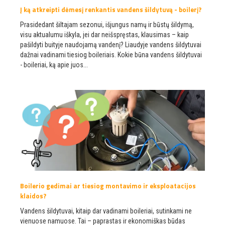
Į ką atkreipti dėmesį renkantis vandens šildytuvą - boilerį?
Prasidedant šiltajam sezonui, išjungus namų ir būstų šildymą,
visu aktualumu iškyla, jei dar neišspręstas, klausimas – kaip
pašildyti buityje naudojamą vandenį? Liaudyje vandens šildytuvai
dažnai vadinami tiesiog boileriais. Kokie būna vandens šildytuvai
- boileriai, ką apie juos...
Boilerio gedimai ar tiesiog montavimo ir eksploatacijos
klaidos?
Vandens šildytuvai, kitaip dar vadinami boileriai, sutinkami ne
vienuose namuose. Tai – paprastas ir ekonomiškas būdas