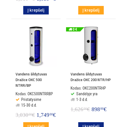
Į krepšelį
Į krepšelį
0 €
Vandens šildytuvas
Vandens šildytuvas
Dražice OKC 500
Dražice OKC 200 NTR/HP
NTRR/BP
Kodas: OKC200NTRHP
Kodas: OKC500NTRRBP
Sandėlyje yra
Pristatysime
1-3 d.d.
15-30 d.d.
1,626
€
898
€
00
00
3,030
€
1,749
€
00
00
Į krepšelį
Į krepšelį