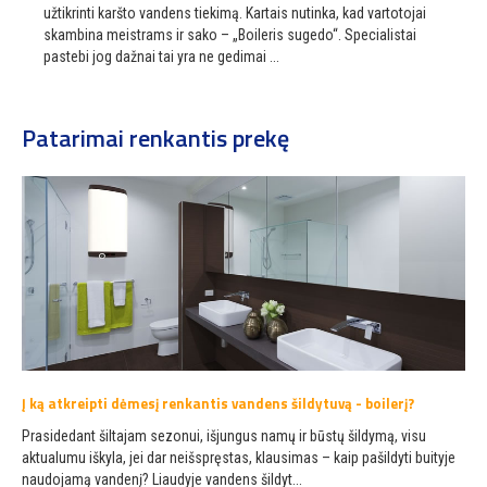
užtikrinti karšto vandens tiekimą. Kartais nutinka, kad vartotojai
skambina meistrams ir sako – „Boileris sugedo“. Specialistai
pastebi jog dažnai tai yra ne gedimai ...
Patarimai renkantis prekę
Į ką atkreipti dėmesį renkantis vandens šildytuvą - boilerį?
Prasidedant šiltajam sezonui, išjungus namų ir būstų šildymą, visu
aktualumu iškyla, jei dar neišspręstas, klausimas – kaip pašildyti buityje
naudojamą vandenį? Liaudyje vandens šildyt...