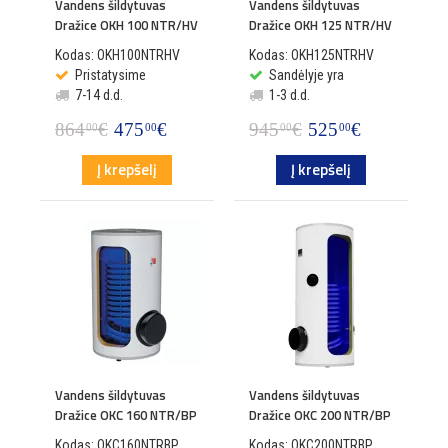
Vandens šildytuvas
Vandens šildytuvas
Dražice OKH 100 NTR/HV
Dražice OKH 125 NTR/HV
Kodas: OKH100NTRHV
Kodas: OKH125NTRHV
Pristatysime
Sandėlyje yra
7-14 d.d.
1-3 d.d.
864
€
475
€
945
€
525
€
00
00
00
00
Į krepšelį
Į krepšelį
Vandens šildytuvas
Vandens šildytuvas
Dražice OKC 160 NTR/BP
Dražice OKC 200 NTR/BP
Kodas: OKC160NTRBP
Kodas: OKC200NTRBP