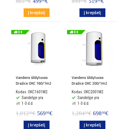
865
€
499
€
899
€
519
€
00
00
00
00
Į krepšelį
Į krepšelį
0 €
0 €
Vandens šildytuvas
Vandens šildytuvas
Dražice OKC 160/1m2
Dražice OKC 200/1m2
Kodas: OKC1601M2
Kodas: OKC2001M2
Sandėlyje yra
Sandėlyje yra
1-3 d.d.
1-3 d.d.
1,012
€
569
€
1,204
€
698
€
00
00
00
00
Į krepšelį
Į krepšelį