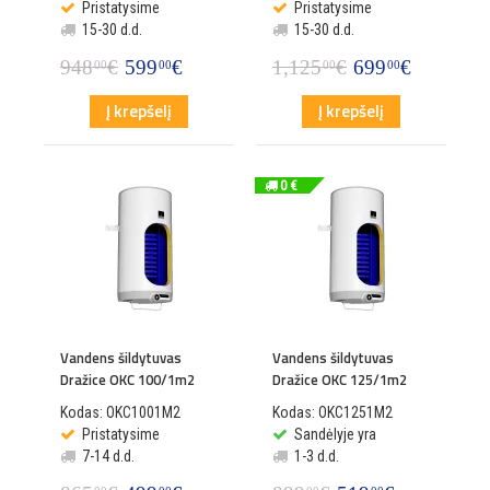
Pristatysime
Pristatysime
15-30 d.d.
15-30 d.d.
948
€
599
€
1,125
€
699
€
00
00
00
00
Į krepšelį
Į krepšelį
0 €
Vandens šildytuvas
Vandens šildytuvas
Dražice OKC 100/1m2
Dražice OKC 125/1m2
Kodas: OKC1001M2
Kodas: OKC1251M2
Pristatysime
Sandėlyje yra
7-14 d.d.
1-3 d.d.