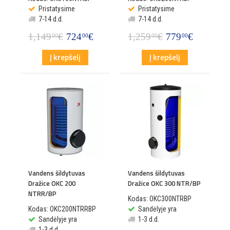
Pristatysime
Pristatysime
7-14 d.d.
7-14 d.d.
1,149
€
724
€
1,259
€
779
€
00
00
00
00
Į krepšelį
Į krepšelį
Vandens šildytuvas
Vandens šildytuvas
Dražice OKC 200
Dražice OKC 300 NTR/BP
NTRR/BP
Kodas: OKC300NTRBP
Kodas: OKC200NTRRBP
Sandėlyje yra
Sandėlyje yra
1-3 d.d.
1-3 d.d.