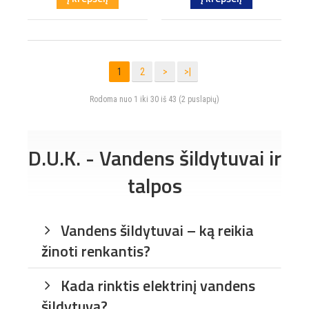
1
2
>
>|
Rodoma nuo 1 iki 30 iš 43 (2 puslapių)
D.U.K. - Vandens šildytuvai ir
talpos
Vandens šildytuvai – ką reikia
žinoti renkantis?
Kada rinktis elektrinį vandens
šildytuvą?