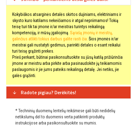
Kokybiškos atsarginės detalės skirtos dujiniams, elektriniams ir
skysto kuro katilams nekeičiamos ir atgal nepriimamos! Tokią
teisę turi tik tai įmonė ir/ar meistras turintys reikalingą
kompetenciją, ir mūsų įgaliojimą.
Sąrašą įmonių ir meistrų,
galinčius atlikti tokius darbus galite rasti čia.
Šios įmonės ir/ar
meistrai gali nustatyti gedimus, parinkti detales o esant reikalui
turi teisę grąžinti prekes.
Prieš perkant, būtinai pasikonsultuokite su jūsų katilą prižiūrinčia
įmone ar meistru arba pirkite arba pasinaudokite jų teikiamomis
paslaugomis ir jie jums pateiks reikalingą detalę. Jei netiks, jie
galės grąžinti.
Radote pigiau? Derėkitės!
* Techninių duomenų lentelių reikšmėse gali būti nedidelių
netikslumų dėl to duomenis verta patikrinti produktų
instrukcijose arba pasikonsultuokite su mumis.