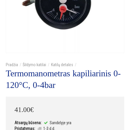
Šildymo katilai
Katilų detalės
Termomanometras kapiliarinis 0-
120°C, 0-4bar
41
.
00
€
Atsargų būsena:
Sandėlyje yra
Pristatymas:
1-3 d.d.