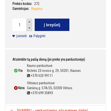
Prekės kodas:
272
Gamintojas:
Regulus
Į krepšelį
Įsiminti
Palyginti
Atsiimkite tą pačią dieną (jei prekė yra parduotuvėje)
Kauno parduotuvė
Yra
Birželio 23-iosios g. 29, 50201, Kaunas
+370 620 99111
Vilniaus parduotuvė
Nėra
Gariūnų g. 57A/25, 02300 Vilnius
+370 699 35893
SVARBU - perkantiems atsargines dalis!