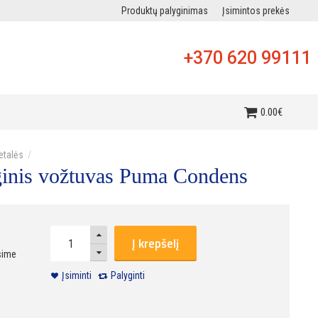
Produktų palyginimas
Įsimintos prekės
+370 620 99111
i
0
.
00
€
detalės
ginis vožtuvas Puma Condens
Į krepšelį
sime
Įsiminti
Palyginti