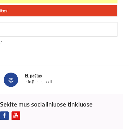
itės!
r
El. paštas
info@aquajazz.lt
Sekite mus socialiniuose tinkluose