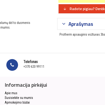
Radote pigiau? Derėk
Aprašymas
ikslumų dėl to duomenis
u mumis.
Protherm apsauginis vožtuvas 3ba
Telefonas
+370 620 99111
Informacija pirkėjui
Apie mus
Susisiekite su mumis
Apmokėjimo būdai