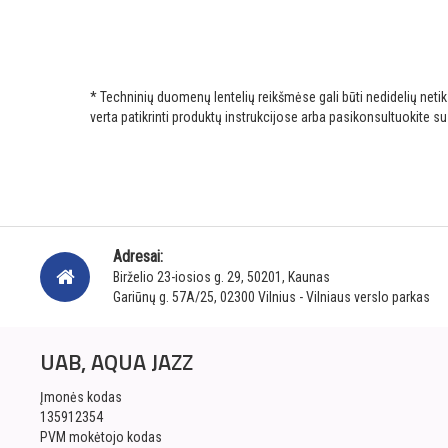
* Techninių duomenų lentelių reikšmėse gali būti nedidelių net
verta patikrinti produktų instrukcijose arba pasikonsultuokite s
Adresai:
Birželio 23-iosios g. 29, 50201, Kaunas
Gariūnų g. 57A/25, 02300 Vilnius - Vilniaus verslo parkas
UAB, AQUA JAZZ
Įmonės kodas
135912354
PVM mokėtojo kodas