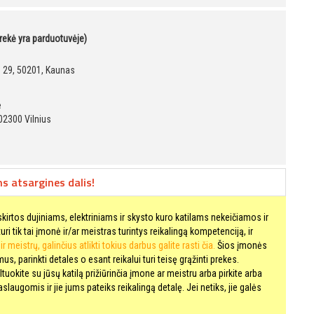
prekė yra parduotuvėje)
g. 29, 50201, Kaunas
ė
02300 Vilnius
 atsargines dalis!
kirtos dujiniams, elektriniams ir skysto kuro katilams nekeičiamos ir
ri tik tai įmonė ir/ar meistras turintys reikalingą kompetenciją, ir
r meistrų, galinčius atlikti tokius darbus galite rasti čia.
Šios įmonės
mus, parinkti detales o esant reikalui turi teisę grąžinti prekes.
tuokite su jūsų katilą prižiūrinčia įmone ar meistru arba pirkite arba
laugomis ir jie jums pateiks reikalingą detalę. Jei netiks, jie galės