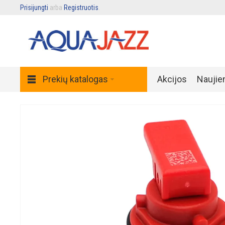
Prisijungti
arba
Registruotis
.
Prekių katalogas
Akcijos
Naujie