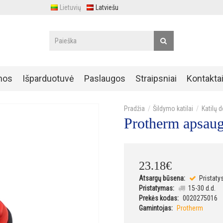
Lietuvių
Latviešu
nos
Išparduotuvė
Paslaugos
Straipsniai
Kontakta
Šildymo katilai
Katilų 
Protherm apsau
23
.
18
€
Atsargų būsena:
Pristaty
Pristatymas:
15-30 d.d.
Prekės kodas:
0020275016
Gamintojas:
Protherm