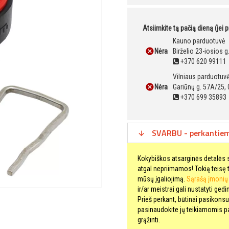
Atsiimkite tą pačią dieną (jei 
Kauno parduotuvė
Nėra
Birželio 23-iosios 
+370 620 99111
Vilniaus parduotuv
Nėra
Gariūnų g. 57A/25, 
+370 699 35893
SVARBU - perkantiems
Kokybiškos atsarginės detalės s
atgal nepriimamos! Tokią teisę tu
mūsų įgaliojimą.
Sąrašą įmonių i
ir/ar meistrai gali nustatyti gedi
Prieš perkant, būtinai pasikonsul
pasinaudokite jų teikiamomis pas
grąžinti.