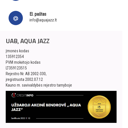
El. paštas
info@aquajazz.lt
UAB, AQUA JAZZ
Įmonės kodas
135912354
PVM mokėtojo kodas
LT359123515
Rejestro Nr. AB 2002-330,
įregistruota 2002.07.12
Kauno m. savivaldybės rejestro tarnyboje