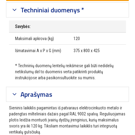
Techniniai duomenys *
Savybės:
Maksimali apkrova (kg)
120
Išmatavimai A x P x G (mm)
375 x 800 x 425
* Techninių duomenų lentelių reikšmėse gali būti nedidelių
netikslumų dėl to duomenis verta patikrinti produktų
instrukcijose arba pasikonsultuokite su mumis.
Aprašymas
Sieninis laikiklis pagamintas iš patvaraus elektrocinkuoto metalo ir
padengtas milteliniais dažais pagal RAL 9002 spalvą. Reguliuojamas
plotis leidžia montuoti įvairių dydžių įrenginius, kurių maksimalus
svoris yra iki 120 kg. Tiksliam montavimui laikiklis turi integruotą
vertikalų gulsčiuką.