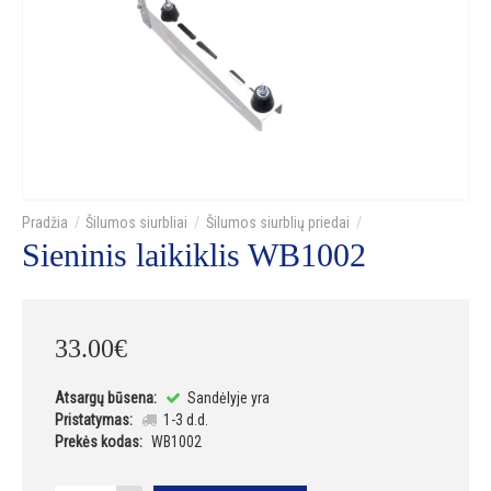
Šilumos siurbliai
Šilumos siurblių priedai
Sieninis laikiklis WB1002
33
.
00
€
Atsargų būsena:
Sandėlyje yra
Pristatymas:
1-3 d.d.
Prekės kodas:
WB1002