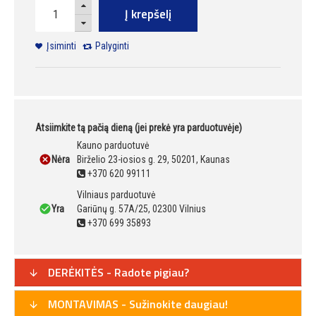
Į krepšelį
Įsiminti
Palyginti
Atsiimkite tą pačią dieną (jei prekė yra parduotuvėje)
Kauno parduotuvė
Nėra
Birželio 23-iosios g. 29, 50201, Kaunas
+370 620 99111
Vilniaus parduotuvė
Yra
Gariūnų g. 57A/25, 02300 Vilnius
+370 699 35893
DERĖKITĖS - Radote pigiau?
MONTAVIMAS - Sužinokite daugiau!