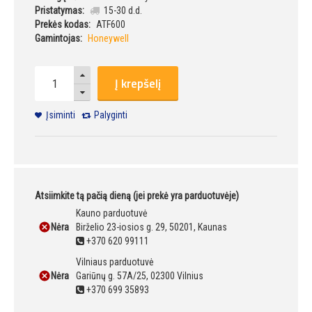
Pristatymas:
15-30 d.d.
Prekės kodas:
ATF600
Gamintojas:
Honeywell
Į krepšelį
Įsiminti
Palyginti
Atsiimkite tą pačią dieną (jei prekė yra parduotuvėje)
Kauno parduotuvė
Nėra
Birželio 23-iosios g. 29, 50201, Kaunas
+370 620 99111
Vilniaus parduotuvė
Nėra
Gariūnų g. 57A/25, 02300 Vilnius
+370 699 35893