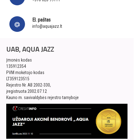
El. paštas
info@aquajazz.lt
UAB, AQUA JAZZ
Įmonės kodas
135912354
PVM mokėtojo kodas
LT359123515
Rejestro Nr. AB 2002-330,
įregistruota 2002.07.12
Kauno m. savivaldybės rejestro tarnyboje