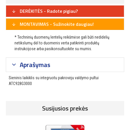
DERĖKITĖS - Radote pigiau?
MONTAVIMAS - Sužinokite daugiau!
* Techninių duomenų lentelių reikšmėse gali būti nedidelių
netikslumų dėl to duomenis verta patikrinti produktų
instrukcijose arba pasikonsultuokite su mumis.
Aprašymas
Sieninis laikiklis su integruotu pakrovėju valdymo pultui
ATC928G3000
Susijusios prekės