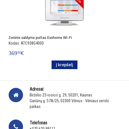
Zoninio valdymo pultas Evohome Wi-Fi
Kodas: ATC938G4000
369
€
00
Į krepšelį
Adresai:
Birželio 23-iosios g. 29, 50201, Kaunas
Gariūnų g. 57A/25, 02300 Vilnius - Vilniaus verslo
parkas
Telefonas
+370 620 99111