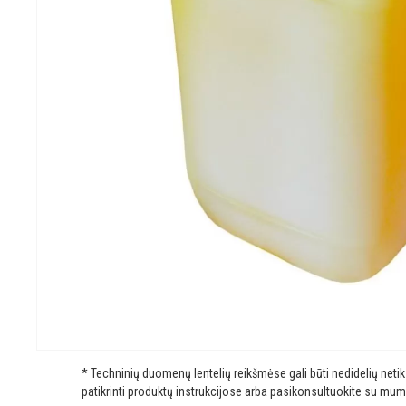
* Techninių duomenų lentelių reikšmėse gali būti nedidelių net
patikrinti produktų instrukcijose arba pasikonsultuokite su mum