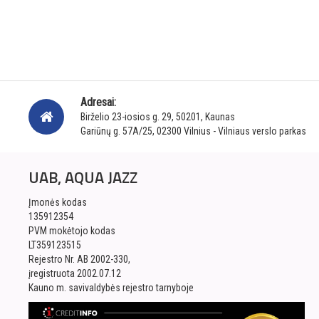
Adresai:
Birželio 23-iosios g. 29, 50201, Kaunas
Gariūnų g. 57A/25, 02300 Vilnius - Vilniaus verslo parkas
UAB, AQUA JAZZ
Įmonės kodas
135912354
PVM mokėtojo kodas
LT359123515
Rejestro Nr. AB 2002-330,
įregistruota 2002.07.12
Kauno m. savivaldybės rejestro tarnyboje