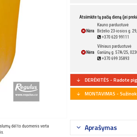
Atsiimkite tą pačią dieną (jei pre
Kauno parduotuvė
Nėra
Birželio 23-iosios g. 2
+370 620 99111
Vilniaus parduotuvė
Nėra
Gariūnų g. 57A/25, 023
+370 699 35893
DERĖKITĖS - Radote pig
MONTAVIMAS - Sužinoki
Aprašymas
ikslumų dėl to duomenis verta
is.