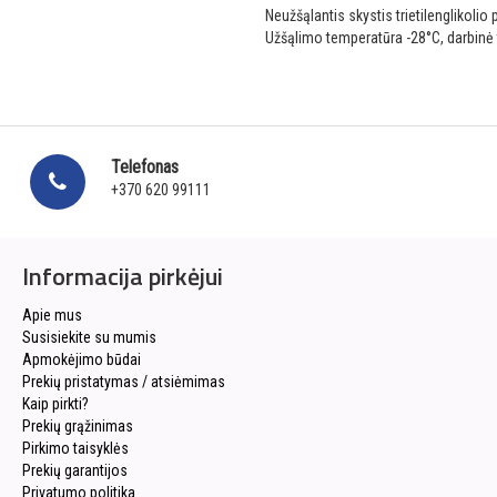
Neužšąlantis skystis trietilenglikolio
Užšąlimo temperatūra -28°C, darbinė t
Telefonas
+370 620 99111
Informacija pirkėjui
Apie mus
Susisiekite su mumis
Apmokėjimo būdai
Prekių pristatymas / atsiėmimas
Kaip pirkti?
Prekių grąžinimas
Pirkimo taisyklės
Prekių garantijos
Privatumo politika