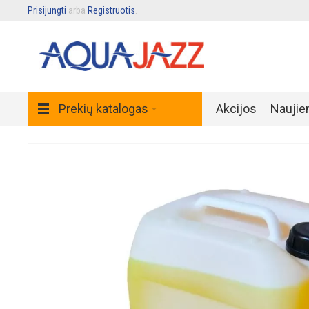
Prisijungti
arba
Registruotis
.
Prekių katalogas
Akcijos
Naujie