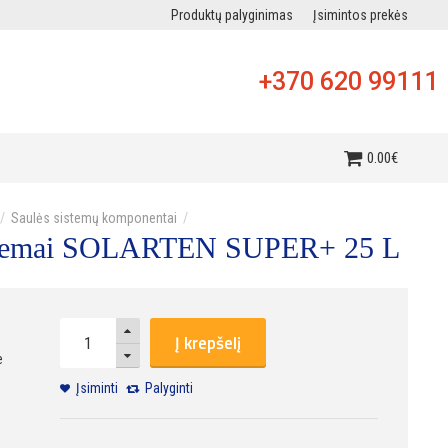
Produktų palyginimas
Įsimintos prekės
+370 620 99111
i
0
.
00
€
Saulės sistemų komponentai
sistemai SOLARTEN SUPER+ 25 L
Į krepšelį
e
Įsiminti
Palyginti