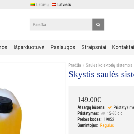
Lietuvių
Latviešu
nos
Išparduotuvė
Paslaugos
Straipsniai
Kontakta
Saulės kolektorių sistemos
Skystis saulės 
149
.
00
€
Atsargų būsena:
Pristatysim
Pristatymas:
15-30 d.d.
Prekės kodas:
19052
Gamintojas:
Regulus