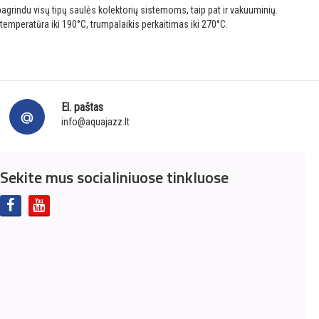
 pagrindu visų tipų saulės kolektorių sistemoms, taip pat ir vakuuminių.
emperatūra iki 190°C, trumpalaikis perkaitimas iki 270°C.
El. paštas
info@aquajazz.lt
Sekite mus socialiniuose tinkluose