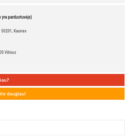
kė yra parduotuvėje)
9, 50201, Kaunas
00 Vilnius
iau?
te daugiau!