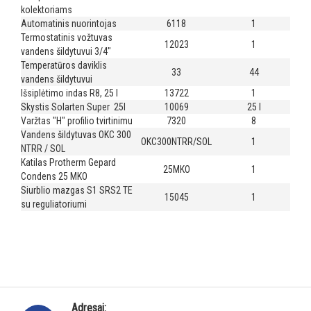
kolektoriams
Automatinis nuorintojas
6118
1
Termostatinis vožtuvas
12023
1
vandens šildytuvui 3/4"
Temperatūros daviklis
33
44
vandens šildytuvui
Išsiplėtimo indas R8, 25 l
13722
1
Skystis Solarten Super 25l
10069
25 l
Varžtas "H" profilio tvirtinimu
7320
8
Vandens šildytuvas OKC 300
OKC300NTRR/SOL
1
NTRR / SOL
Katilas Protherm Gepard
25MKO
1
Condens 25 MKO
Siurblio mazgas S1 SRS2 TE
15045
1
su reguliatoriumi
Adresai: