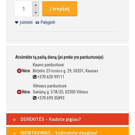
Į krepšelį
Įsiminti
Palyginti
Atsiimkite tą pačią dieną (jei prekė yra parduotuvėje)
Kauno parduotuvė
Nėra
Birželio 23-iosios g. 29, 50201, Kaunas
+370 620 99111
Vilniaus parduotuvė
Nėra
Gariūnų g. 57A/25, 02300 Vilnius
+370 699 35893
DERĖKITĖS - Radote pigiau?
MONTAVIMAS - Sužinokite daugiau!