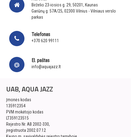
Birželio 23-iosios g. 29, 50201, Kaunas
Gariūnų g. 57A/25, 02300 Vilnius - Vilniaus verslo
parkas
Telefonas
+370 620 99111
El. paštas
info@aquajazz.lt
UAB, AQUA JAZZ
Įmonės kodas
135912354
PVM mokėtojo kodas
LT359123515
Rejestro Nr. AB 2002-330,
įregistruota 2002.07.12
Kauno m. savivaldybės rejestro tarnyboje