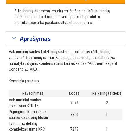
* Techninių duomenų lentelių reikšmėse gali būti nedidelių
netikslumų dėl to duomenis verta patikrinti produktų
instrukcijose arba pasikonsultuokite su mumis.
Aprašymas
Vakuuminių saulės kolektorių sistema skirta ruošti šiltą buitinį
vandenį 4-6 asmenų šeimai. Kaip pagalbinis energijos šaltinis yra
numatytas dujinis kondensacinis katilas katilas "Protherm Gepard
Condenc 25 MKO".
Komplektą sudaro:
Pavadinimas
Kodas
Reikalingas kiekis
Vakuuminiai saulės
7172
2
kolektoriai KTU-15
Prijungimo komplektas
7710
1
saulės kolektorių blokui
Tvirtinimo detalių
komplektas trims KPC
7245
1