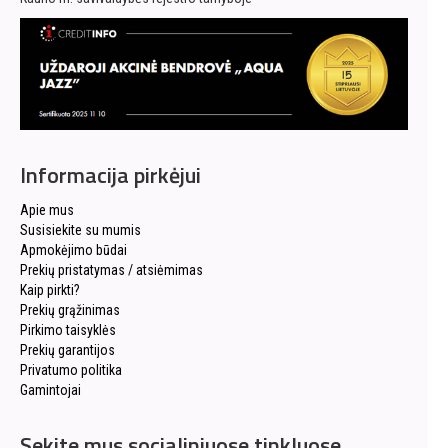
Informacija pirkėjui
Apie mus
Susisiekite su mumis
Apmokėjimo būdai
Prekių pristatymas / atsiėmimas
Kaip pirkti?
Prekių grąžinimas
Pirkimo taisyklės
Prekių garantijos
Privatumo politika
Gamintojai
Sekite mus socialiniuose tinkluose