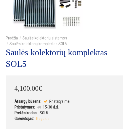
Saulės kolektorių sistemos
Saulės kolektorių komplektas SOL5
Saulės kolektorių komplektas
SOL5
4,100
.
00
€
Atsargų būsena:
Pristatysime
Pristatymas:
15-30 d.d.
Prekės kodas:
SOL5
Gamintojas:
Regulus