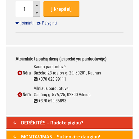
Į krepšelį
Įsiminti
Palyginti
Atsiimkite tą pačią dieną (jei prekė yra parduotuvėje)
Kauno parduotuvė
Nėra
Birželio 23-iosios g. 29, 50201, Kaunas
+370 620 99111
Vilniaus parduotuvė
Nėra
Gariūnų g. 57A/25, 02300 Vilnius
+370 699 35893
DERĖKITĖS - Radote pigiau?
MONTAVIMAS - Sužinokite daugiau!