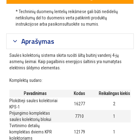
* Techninių duomenų lentelių reikšmėse gali būti nedidelių
netikslumų dėl to duomenis verta patikrinti produktų
instrukcijose arba pasikonsultuokite su mumis.
Aprašymas
Saulės kolektorių sistema skirta ruošti šiltą buitinį vandenį 4-jų
asmenų šeimai. Kaip pagalbinis energijos šaltinis yra numatytas
elektrinis šildymo elementas.
Komplektą sudaro:
Pavadinimas
Kodas
Reikalingas kiekis
Plokštieji saulės kolektoriai
16277
2
KPS-1
Prijungimo komplektas
7710
1
saulės kolektorių blokui
Tvirtinimo detalių
komplektas dviems KPR
12179
1
kolektoriams