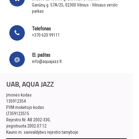
Gariūnų g. 57A/25, 02300 Vilnius - Vilniaus verslo
parkas
Telefonas
+370 620 99111
El. paštas
info@aquajazz.lt
UAB, AQUA JAZZ
Įmonės kodas
135912354
PVM mokėtojo kodas
LT359123515
Rejestro Nr. AB 2002-330,
įregistruota 2002.07.12
Kauno m. savivaldybės rejestro tarnyboje