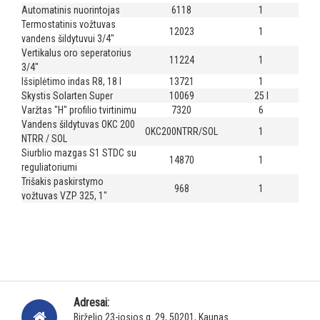
Automatinis nuorintojas
6118
1
Termostatinis vožtuvas
12023
1
vandens šildytuvui 3/4"
Vertikalus oro seperatorius
11224
1
3/4"
Išsiplėtimo indas R8, 18 l
13721
1
Skystis Solarten Super
10069
25 l
Varžtas "H" profilio tvirtinimu
7320
6
Vandens šildytuvas OKC 200
OKC200NTRR/SOL
1
NTRR / SOL
Siurblio mazgas S1 STDC su
14870
1
reguliatoriumi
Trišakis paskirstymo
968
1
vožtuvas VZP 325, 1"
Adresai:
Birželio 23-iosios g. 29, 50201, Kaunas