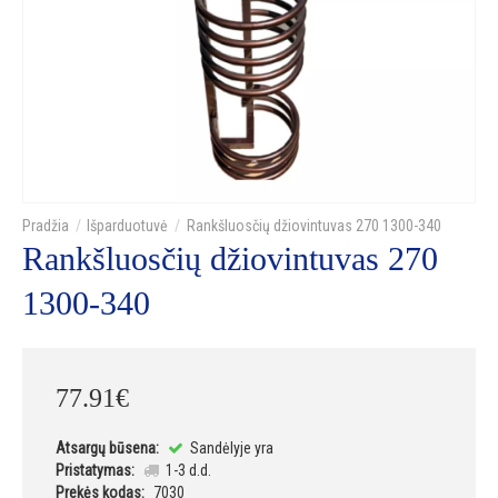
Išparduotuvė
Rankšluosčių džiovintuvas 270 1300-340
Rankšluosčių džiovintuvas 270
1300-340
77
.
91
€
Atsargų būsena:
Sandėlyje yra
Pristatymas:
1-3 d.d.
Prekės kodas:
7030