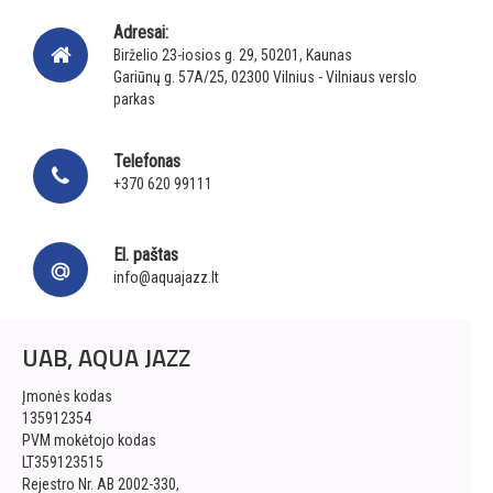
Adresai:
Birželio 23-iosios g. 29, 50201, Kaunas
Gariūnų g. 57A/25, 02300 Vilnius - Vilniaus verslo
parkas
Telefonas
+370 620 99111
El. paštas
info@aquajazz.lt
UAB, AQUA JAZZ
Įmonės kodas
135912354
PVM mokėtojo kodas
LT359123515
Rejestro Nr. AB 2002-330,