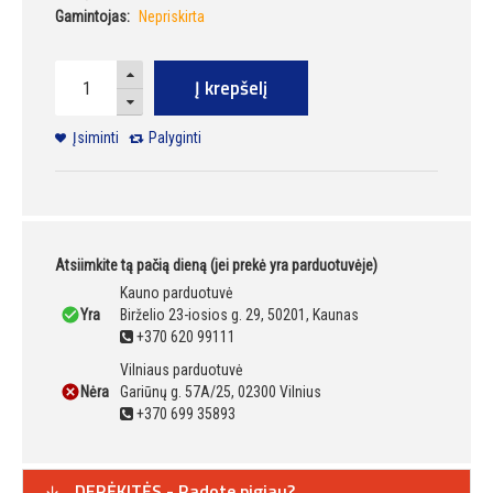
Gamintojas:
Nepriskirta
Į krepšelį
Įsiminti
Palyginti
Atsiimkite tą pačią dieną (jei prekė yra parduotuvėje)
Kauno parduotuvė
Yra
Birželio 23-iosios g. 29, 50201, Kaunas
+370 620 99111
Vilniaus parduotuvė
Nėra
Gariūnų g. 57A/25, 02300 Vilnius
+370 699 35893
DERĖKITĖS - Radote pigiau?