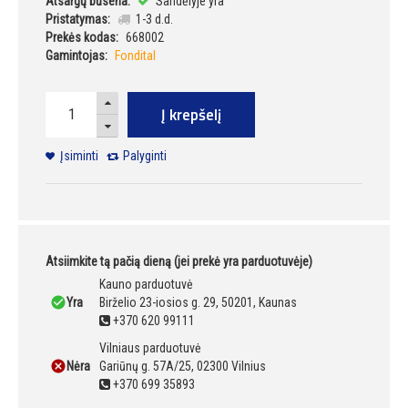
Atsargų būsena:
Sandėlyje yra
Pristatymas:
1-3 d.d.
Prekės kodas:
668002
Gamintojas:
Fondital
Į krepšelį
Įsiminti
Palyginti
Atsiimkite tą pačią dieną (jei prekė yra parduotuvėje)
Kauno parduotuvė
Yra
Birželio 23-iosios g. 29, 50201, Kaunas
+370 620 99111
Vilniaus parduotuvė
Nėra
Gariūnų g. 57A/25, 02300 Vilnius
+370 699 35893