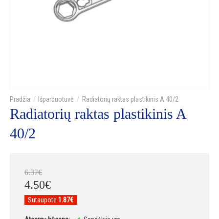
Išparduotuvė
Radiatorių raktas plastikinis A 40/2
Radiatorių raktas plastikinis A
40/2
6
.
37
€
4
.
50
€
Sutaupote
1.87€