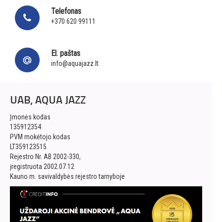
Telefonas
+370 620 99111
El. paštas
info@aquajazz.lt
UAB, AQUA JAZZ
Įmonės kodas
135912354
PVM mokėtojo kodas
LT359123515
Rejestro Nr. AB 2002-330,
įregistruota 2002.07.12
Kauno m. savivaldybės rejestro tarnyboje