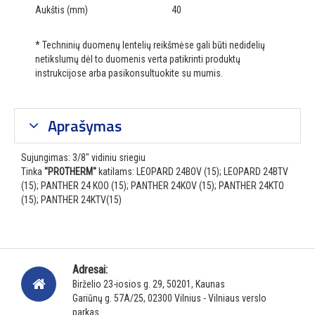
Aukštis (mm)
40
* Techninių duomenų lentelių reikšmėse gali būti nedidelių
netikslumų dėl to duomenis verta patikrinti produktų
instrukcijose arba pasikonsultuokite su mumis.
Aprašymas
Sujungimas: 3/8" vidiniu sriegiu
Tinka
''PROTHERM''
katilams: LEOPARD 24BOV (15); LEOPARD 24BTV
(15); PANTHER 24 KOO (15); PANTHER 24KOV (15); PANTHER 24KTO
(15); PANTHER 24KTV(15)
Adresai:
Birželio 23-iosios g. 29, 50201, Kaunas
Gariūnų g. 57A/25, 02300 Vilnius - Vilniaus verslo
parkas