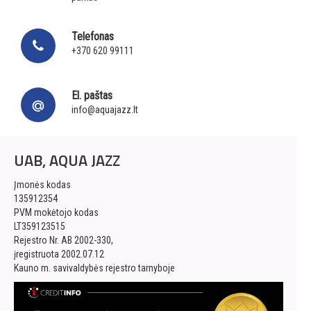
Telefonas
+370 620 99111
El. paštas
info@aquajazz.lt
UAB, AQUA JAZZ
Įmonės kodas
135912354
PVM mokėtojo kodas
LT359123515
Rejestro Nr. AB 2002-330,
įregistruota 2002.07.12
Kauno m. savivaldybės rejestro tarnyboje