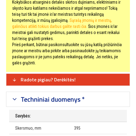
Kokybiškos atsarginės detalės skirtos dujiniams, elektriniams ir
skysto kuro katilams nekeičiamos ir atgal nepriimamos! Tokią
teisę turi tik tai įmonė ir/ar meistras turintys reikalingą
kompetenciją, ir mūsų įgaliojimą.
Sąrašą įmonių ir meistrų,
galinčius atlikti tokius darbus galite rasti čia.
Šios įmonės ir/ar
meistrai gali nustatyti gedimus, parinkti detales o esant reikalui
turi teisę grąžinti prekes.
Prieš perkant, būtinai pasikonsultuokite su jūsų katilą prižiūrinčia
įmone ar meistru arba pirkite arba pasinaudokite jų teikiamomis
paslaugomis ir jie jums pateiks reikalingą detalę. Jei netiks, jie
galės grąžinti.
Radote pigiau? Derėkitės!
Techniniai duomenys *
Savybės:
Skersmuo, mm
395