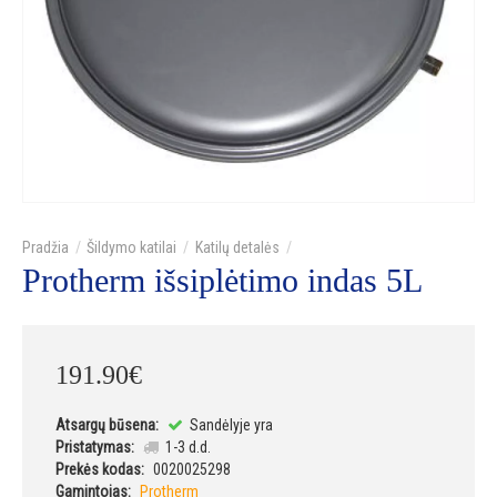
Šildymo katilai
Katilų detalės
Protherm išsiplėtimo indas 5L
191
.
90
€
Atsargų būsena:
Sandėlyje yra
Pristatymas:
1-3 d.d.
Prekės kodas:
0020025298
Gamintojas:
Protherm