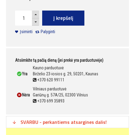
Į krepšelį
Įsiminti
Palyginti
Atsiimkite tą pačią dieną (jei prekė yra parduotuvėje)
Kauno parduotuvė
Yra
Birželio 23-iosios g. 29, 50201, Kaunas
+370 620 99111
Vilniaus parduotuvė
Nėra
Gariūnų g. 57A/25, 02300 Vilnius
+370 699 35893
SVARBU - perkantiems atsargines dalis!