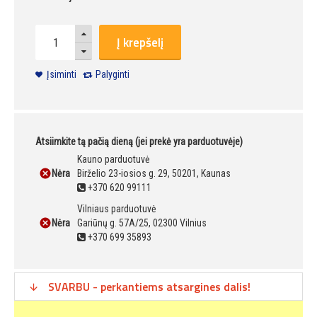
Į krepšelį
Įsiminti
Palyginti
Atsiimkite tą pačią dieną (jei prekė yra parduotuvėje)
Kauno parduotuvė
Nėra
Birželio 23-iosios g. 29, 50201, Kaunas
+370 620 99111
Vilniaus parduotuvė
Nėra
Gariūnų g. 57A/25, 02300 Vilnius
+370 699 35893
SVARBU - perkantiems atsargines dalis!