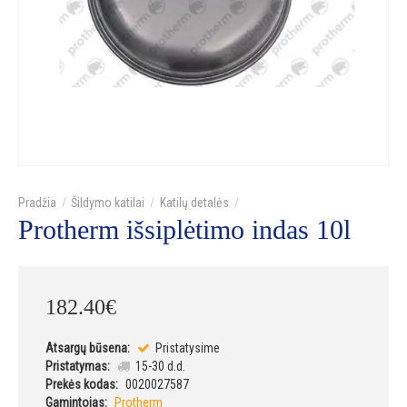
Šildymo katilai
Katilų detalės
Protherm išsiplėtimo indas 10l
182
.
40
€
Atsargų būsena:
Pristatysime
Pristatymas:
15-30 d.d.
Prekės kodas:
0020027587
Gamintojas:
Protherm