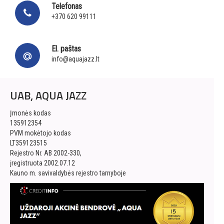
Telefonas
+370 620 99111
El. paštas
info@aquajazz.lt
UAB, AQUA JAZZ
Įmonės kodas
135912354
PVM mokėtojo kodas
LT359123515
Rejestro Nr. AB 2002-330,
įregistruota 2002.07.12
Kauno m. savivaldybės rejestro tarnyboje