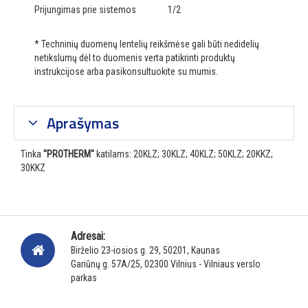
Prijungimas prie sistemos
1/2
* Techninių duomenų lentelių reikšmėse gali būti nedidelių
netikslumų dėl to duomenis verta patikrinti produktų
instrukcijose arba pasikonsultuokite su mumis.
Aprašymas
Tinka
''PROTHERM''
katilams: 20KLZ; 30KLZ; 40KLZ; 50KLZ; 20KKZ;
30KKZ
Adresai:
Birželio 23-iosios g. 29, 50201, Kaunas
Gariūnų g. 57A/25, 02300 Vilnius - Vilniaus verslo
parkas