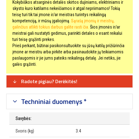
Kokybiškos atsarginės detalės skirtos dujiniams, elektriniams ir
skysto kuro katilams nekeičiamos ir atgal nepriimamos! Tokią
teisę turi tik tai įmonė ir/ar meistras turintys reikalingą
kompetenciją, ir mūsų įgaliojimą.
Sąrašą įmonių ir meistrų,
galinčius atlikti tokius darbus galite rasti čia.
Šios įmonės ir/ar
meistrai gali nustatyti gedimus, parinkti detales o esant reikalui
turi teisę grąžinti prekes.
Prieš perkant, būtinai pasikonsultuokite su jūsų katilą prižiūrinčia
įmone ar meistru arba pirkite arba pasinaudokite jų teikiamomis
paslaugomis ir jie jums pateiks reikalingą detalę. Jei netiks, jie
galės grąžinti.
Radote pigiau? Derėkitės!
Techniniai duomenys *
Savybės:
Svoris (kg)
3.4