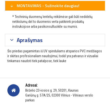
MONTAVIMAS - Sužinokite daugiau!
* Techninių duomenų lentelių reikšmėse gali būti nedidelių
netikslumų dėl to duomenis verta patikrinti produktų
instrukcijose arba pasikonsultuokite su mumis.
Aprašymas
Šis priedas pagamintas iš UV spinduliams atsparios PVC medžiagos
ir skirtas profesionaliam naudojimui, todėl yra patvarus ir vizualiai
tinkamas naudoti tiek patalpose, tiek lauke
Adresai:
Birželio 23-iosios g. 29, 50201, Kaunas
Gariūnų g. 57A/25, 02300 Vilnius - Vilniaus verslo
parkas