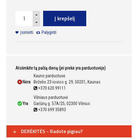
Į krepšelį
Įsiminti
Palyginti
Atsiimkite tą pačią dieną (jei prekė yra parduotuvėje)
Kauno parduotuvė
Nėra
Birželio 23-iosios g. 29, 50201, Kaunas
+370 620 99111
Vilniaus parduotuvė
Yra
Gariūnų g. 57A/25, 02300 Vilnius
+370 699 35893
DERĖKITĖS - Radote pigiau?