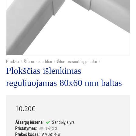
Šilumos siurbliai
Šilumos siurblių priedai
Plokščias išlenkimas
reguliuojamas 80x60 mm baltas
10
.
20
€
Atsargų būsena:
Sandėlyje yra
Pristatymas:
1-3 d.d.
Prekės kodas:
AM0814-W