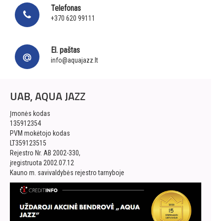
Telefonas
+370 620 99111
El. paštas
info@aquajazz.lt
UAB, AQUA JAZZ
Įmonės kodas
135912354
PVM mokėtojo kodas
LT359123515
Rejestro Nr. AB 2002-330,
įregistruota 2002.07.12
Kauno m. savivaldybės rejestro tarnyboje