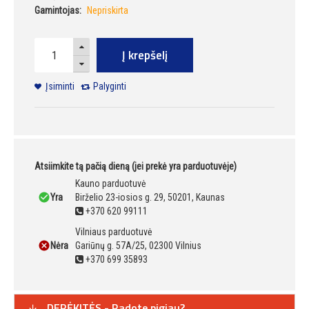
Gamintojas:
Nepriskirta
Į krepšelį
Įsiminti
Palyginti
Atsiimkite tą pačią dieną (jei prekė yra parduotuvėje)
Kauno parduotuvė
Yra
Birželio 23-iosios g. 29, 50201, Kaunas
+370 620 99111
Vilniaus parduotuvė
Nėra
Gariūnų g. 57A/25, 02300 Vilnius
+370 699 35893
DERĖKITĖS - Radote pigiau?