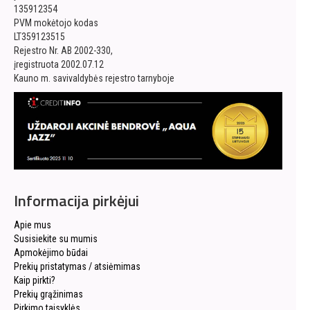
135912354
PVM mokėtojo kodas
LT359123515
Rejestro Nr. AB 2002-330,
įregistruota 2002.07.12
Kauno m. savivaldybės rejestro tarnyboje
Informacija pirkėjui
Apie mus
Susisiekite su mumis
Apmokėjimo būdai
Prekių pristatymas / atsiėmimas
Kaip pirkti?
Prekių grąžinimas
Pirkimo taisyklės