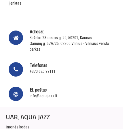
įlenktas
Adresai:
Birželio 23-iosios g. 29, 50201, Kaunas
Gariūnų g. 57A/25, 02300 Vilnius - Vilniaus verslo
parkas
Telefonas
+370 620 99111
El. paštas
info@aquajazz.lt
UAB, AQUA JAZZ
Įmonės kodas