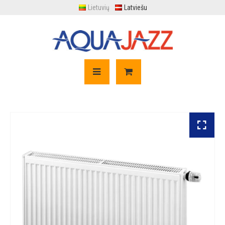
Lietuvių
Latviešu