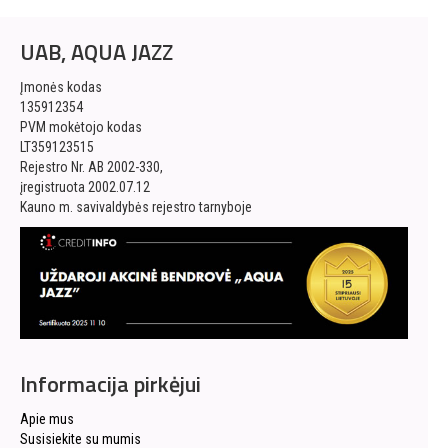
UAB, AQUA JAZZ
Įmonės kodas
135912354
PVM mokėtojo kodas
LT359123515
Rejestro Nr. AB 2002-330,
įregistruota 2002.07.12
Kauno m. savivaldybės rejestro tarnyboje
Informacija pirkėjui
Apie mus
Susisiekite su mumis