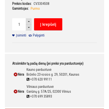
Prekės kodas:
CV3304508
Gamintojas:
Purmo
Į krepšelį
Įsiminti
Palyginti
Atsiimkite tą pačią dieną (jei prekė yra parduotuvėje)
Kauno parduotuvė
Nėra
Birželio 23-iosios g. 29, 50201, Kaunas
+370 620 99111
Vilniaus parduotuvė
Nėra
Gariūnų g. 57A/25, 02300 Vilnius
+370 699 35893