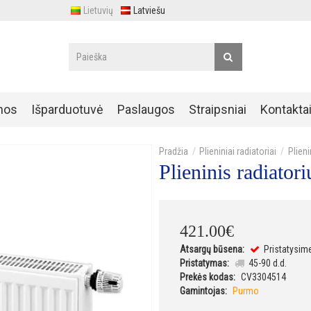
Lietuvių
Latviešu
nos
Išparduotuvė
Paslaugos
Straipsniai
Kontakta
Plieniniai radiatoriai
Plien
Plieninis radiat
421
.
00
€
Atsargų būsena:
Pristatysim
Pristatymas:
45-90 d.d.
Prekės kodas:
CV3304514
Gamintojas:
Purmo