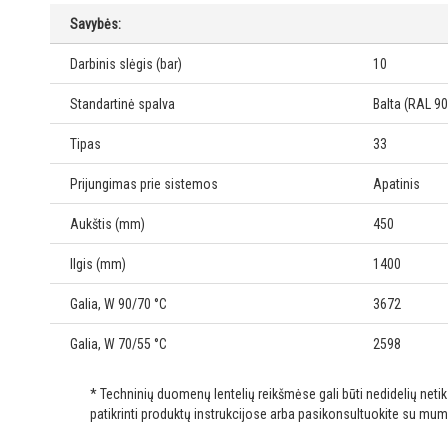
Savybės:
Darbinis slėgis (bar)
10
Standartinė spalva
Balta (RAL 9
Tipas
33
Prijungimas prie sistemos
Apatinis
Aukštis (mm)
450
Ilgis (mm)
1400
Galia, W 90/70 °C
3672
Galia, W 70/55 °C
2598
* Techninių duomenų lentelių reikšmėse gali būti nedidelių net
patikrinti produktų instrukcijose arba pasikonsultuokite su mum