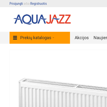
Prisijungti
arba
Registruotis
.
Prekių katalogas
Akcijos
Naujie