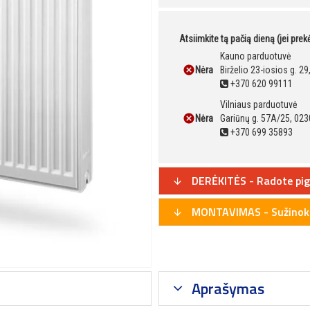
Atsiimkite tą pačią dieną (jei pre
Kauno parduotuvė
Nėra
Birželio 23-iosios g. 2
+370 620 99111
Vilniaus parduotuvė
Nėra
Gariūnų g. 57A/25, 023
+370 699 35893
DERĖKITĖS - Radote pig
MONTAVIMAS - Sužinoki
Aprašymas