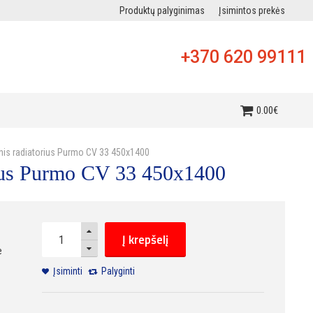
Produktų palyginimas
Įsimintos prekės
+370 620 99111
i
0
.
00
€
inis radiatorius Purmo CV 33 450x1400
orius Purmo CV 33 450x1400
Į krepšelį
e
Įsiminti
Palyginti