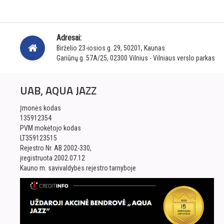
Adresai:
Birželio 23-iosios g. 29, 50201, Kaunas
Gariūnų g. 57A/25, 02300 Vilnius - Vilniaus verslo parkas
UAB, AQUA JAZZ
Įmonės kodas
135912354
PVM mokėtojo kodas
LT359123515
Rejestro Nr. AB 2002-330,
įregistruota 2002.07.12
Kauno m. savivaldybės rejestro tarnyboje