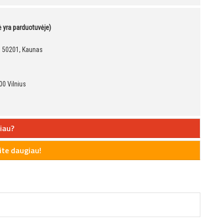
kė yra parduotuvėje)
9, 50201, Kaunas
00 Vilnius
iau?
te daugiau!