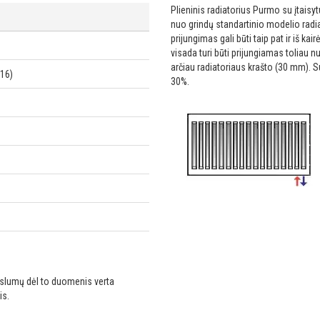
Plieninis radiatorius Purmo su įtaisy
nuo grindų standartinio modelio radi
prijungimas gali būti taip pat ir iš 
visada turi būti prijungiamas toliau 
arčiau radiatoriaus krašto (30 mm). S
016)
30%.
ikslumų dėl to duomenis verta
is.