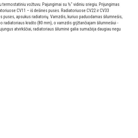
tu termostatiniu vožtuvu. Pajungimai su ½″ vidiniu sriegiu. Prijungimas
atoriuose CV11 – iš dešinės pusės. Radiatoriuose CV22 ir CV33
kairės pusės, apsukus radiatorių. Vamzdis, kuriuo paduodamas šilumnešis,
nuo radiatoriaus krašto (80 mm), o vamzdis grįžtančiajam šilumnešiui -
ujungus atvirkščiai, radiatoriaus šiluminė galia sumažėja daugiau negu