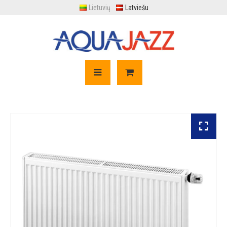
Lietuvių
Latviešu