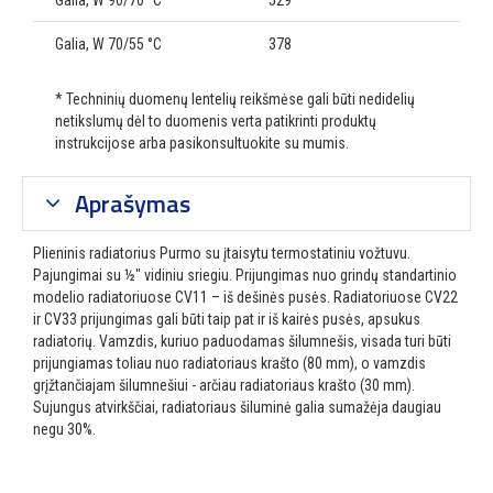
Galia, W 90/70 °C
529
Galia, W 70/55 °C
378
* Techninių duomenų lentelių reikšmėse gali būti nedidelių
netikslumų dėl to duomenis verta patikrinti produktų
instrukcijose arba pasikonsultuokite su mumis.
Aprašymas
Plieninis radiatorius Purmo su įtaisytu termostatiniu vožtuvu.
Pajungimai su ½″ vidiniu sriegiu. Prijungimas nuo grindų standartinio
modelio radiatoriuose CV11 – iš dešinės pusės. Radiatoriuose CV22
ir CV33 prijungimas gali būti taip pat ir iš kairės pusės, apsukus
radiatorių. Vamzdis, kuriuo paduodamas šilumnešis, visada turi būti
prijungiamas toliau nuo radiatoriaus krašto (80 mm), o vamzdis
grįžtančiajam šilumnešiui - arčiau radiatoriaus krašto (30 mm).
Sujungus atvirkščiai, radiatoriaus šiluminė galia sumažėja daugiau
negu 30%.