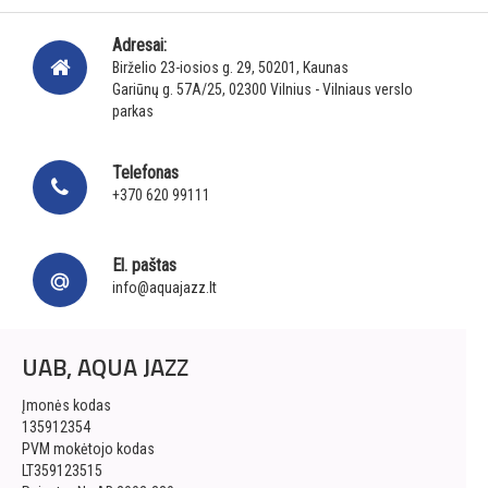
Adresai:
Birželio 23-iosios g. 29, 50201, Kaunas
Gariūnų g. 57A/25, 02300 Vilnius - Vilniaus verslo
parkas
Telefonas
+370 620 99111
El. paštas
info@aquajazz.lt
UAB, AQUA JAZZ
Įmonės kodas
135912354
PVM mokėtojo kodas
LT359123515