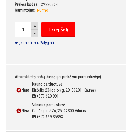
Prekės kodas:
CV220304
Gamintojas:
Purmo
Į krepšelį
Įsiminti
Palyginti
Atsiimkite tą pačią dieną (jei prekė yra parduotuvėje)
Kauno parduotuvė
Nėra
Birželio 23-iosios g. 29, 50201, Kaunas
+370 620 99111
Vilniaus parduotuvė
Nėra
Gariūnų g. 57A/25, 02300 Vilnius
+370 699 35893