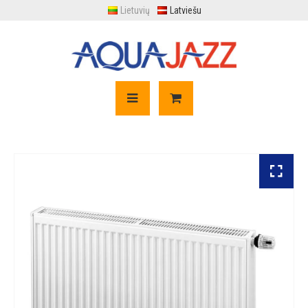
Lietuvių
Latviešu