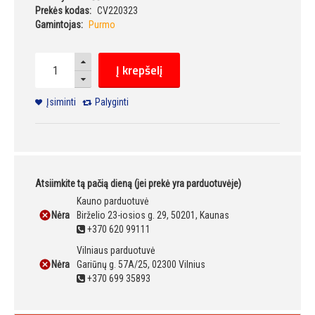
Prekės kodas:
CV220323
Gamintojas:
Purmo
Į krepšelį
Įsiminti
Palyginti
Atsiimkite tą pačią dieną (jei prekė yra parduotuvėje)
Kauno parduotuvė
Nėra
Birželio 23-iosios g. 29, 50201, Kaunas
+370 620 99111
Vilniaus parduotuvė
Nėra
Gariūnų g. 57A/25, 02300 Vilnius
+370 699 35893