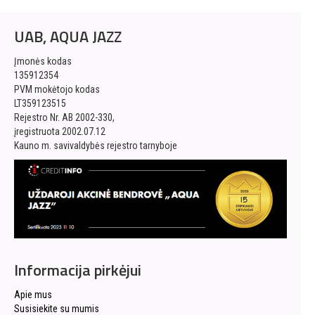
UAB, AQUA JAZZ
Įmonės kodas
135912354
PVM mokėtojo kodas
LT359123515
Rejestro Nr. AB 2002-330,
įregistruota 2002.07.12
Kauno m. savivaldybės rejestro tarnyboje
Informacija pirkėjui
Apie mus
Susisiekite su mumis