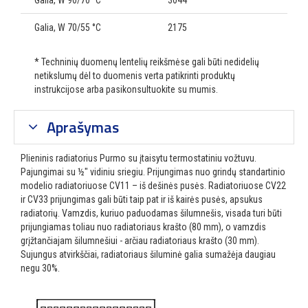
Galia, W 90/70 °C
3044
Galia, W 70/55 °C
2175
* Techninių duomenų lentelių reikšmėse gali būti nedidelių
netikslumų dėl to duomenis verta patikrinti produktų
instrukcijose arba pasikonsultuokite su mumis.
Aprašymas
Plieninis radiatorius Purmo su įtaisytu termostatiniu vožtuvu.
Pajungimai su ½″ vidiniu sriegiu. Prijungimas nuo grindų standartinio
modelio radiatoriuose CV11 – iš dešinės pusės. Radiatoriuose CV22
ir CV33 prijungimas gali būti taip pat ir iš kairės pusės, apsukus
radiatorių. Vamzdis, kuriuo paduodamas šilumnešis, visada turi būti
prijungiamas toliau nuo radiatoriaus krašto (80 mm), o vamzdis
grįžtančiajam šilumnešiui - arčiau radiatoriaus krašto (30 mm).
Sujungus atvirkščiai, radiatoriaus šiluminė galia sumažėja daugiau
negu 30%.