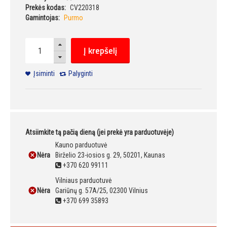
Prekės kodas:
CV220318
Gamintojas:
Purmo
Į krepšelį
Įsiminti
Palyginti
Atsiimkite tą pačią dieną (jei prekė yra parduotuvėje)
Kauno parduotuvė
Nėra
Birželio 23-iosios g. 29, 50201, Kaunas
+370 620 99111
Vilniaus parduotuvė
Nėra
Gariūnų g. 57A/25, 02300 Vilnius
+370 699 35893