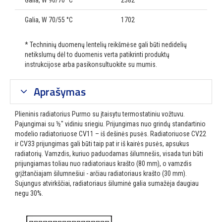
Galia, W 90/70 °C
2382
Galia, W 70/55 °C
1702
* Techninių duomenų lentelių reikšmėse gali būti nedidelių
netikslumų dėl to duomenis verta patikrinti produktų
instrukcijose arba pasikonsultuokite su mumis.
Aprašymas
Plieninis radiatorius Purmo su įtaisytu termostatiniu vožtuvu.
Pajungimai su ½″ vidiniu sriegiu. Prijungimas nuo grindų standartinio
modelio radiatoriuose CV11 – iš dešinės pusės. Radiatoriuose CV22
ir CV33 prijungimas gali būti taip pat ir iš kairės pusės, apsukus
radiatorių. Vamzdis, kuriuo paduodamas šilumnešis, visada turi būti
prijungiamas toliau nuo radiatoriaus krašto (80 mm), o vamzdis
grįžtančiajam šilumnešiui - arčiau radiatoriaus krašto (30 mm).
Sujungus atvirkščiai, radiatoriaus šiluminė galia sumažėja daugiau
negu 30%.