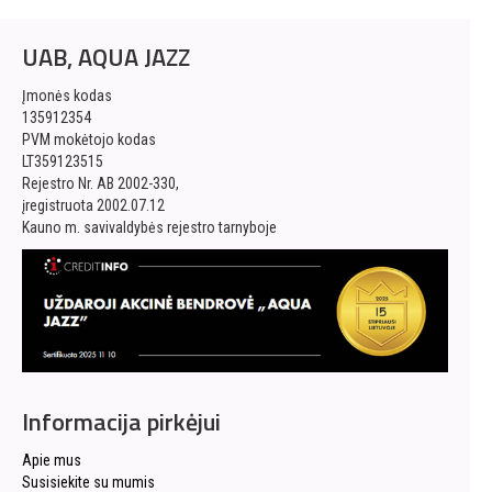
UAB, AQUA JAZZ
Įmonės kodas
135912354
PVM mokėtojo kodas
LT359123515
Rejestro Nr. AB 2002-330,
įregistruota 2002.07.12
Kauno m. savivaldybės rejestro tarnyboje
Informacija pirkėjui
Apie mus
Susisiekite su mumis