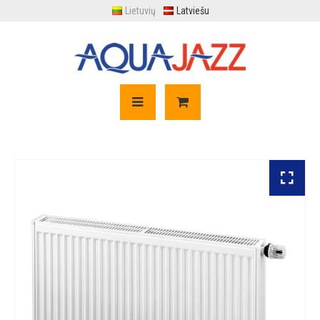
Lietuvių
Latviešu