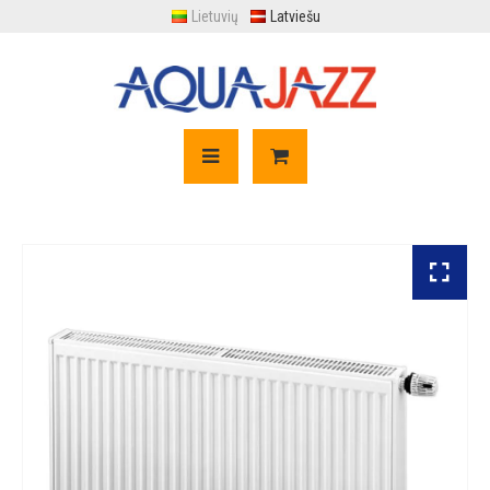
Lietuvių
Latviešu