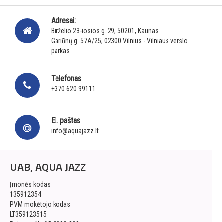
Adresai:
Birželio 23-iosios g. 29, 50201, Kaunas
Gariūnų g. 57A/25, 02300 Vilnius - Vilniaus verslo
parkas
Telefonas
+370 620 99111
El. paštas
info@aquajazz.lt
UAB, AQUA JAZZ
Įmonės kodas
135912354
PVM mokėtojo kodas
LT359123515