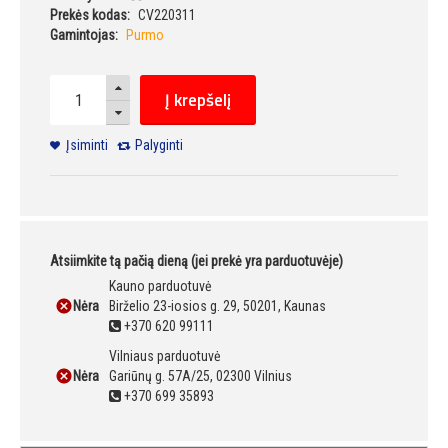
Prekės kodas:
CV220311
Gamintojas:
Purmo
Į krepšelį
Įsiminti
Palyginti
Atsiimkite tą pačią dieną (jei prekė yra parduotuvėje)
Kauno parduotuvė
Nėra
Birželio 23-iosios g. 29, 50201, Kaunas
+370 620 99111
Vilniaus parduotuvė
Nėra
Gariūnų g. 57A/25, 02300 Vilnius
+370 699 35893