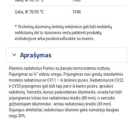
Galia, W 90/70 °C
1456
Galia, W 70/55 °C
1040
* Techninių duomenų lentelių reikšmėse gali būti nedidelių
netikslumų dėl to duomenis verta patikrinti produktų
instrukcijose arba pasikonsultuokite su mumis.
Aprašymas
Plieninis radiatorius Purmo su įtaisytu termostatiniu vožtuvu.
Pajungimai su ½″ vidiniu sriegiu. Prijungimas nuo grindų standartinio
modelio radiatoriuose CV11 – iš dešinės pusės. Radiatoriuose CV22
ir CV33 prijungimas gali būti taip pat ir iš kairės pusės, apsukus
radiatorių. Vamzdis, kuriuo paduodamas šilumnešis, visada turi būti
prijungiamas toliau nuo radiatoriaus krašto (80 mm), o vamzdis
grįžtančiajam šilumnešiui - arčiau radiatoriaus krašto (30 mm).
Sujungus atvirkščiai, radiatoriaus šiluminė galia sumažėja daugiau
negu 30%.