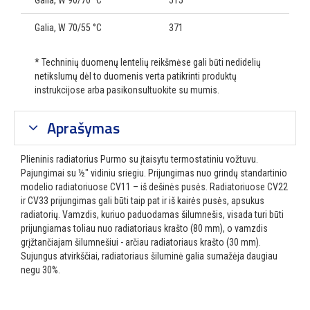
Galia, W 90/70 °C
515
Galia, W 70/55 °C
371
* Techninių duomenų lentelių reikšmėse gali būti nedidelių
netikslumų dėl to duomenis verta patikrinti produktų
instrukcijose arba pasikonsultuokite su mumis.
Aprašymas
Plieninis radiatorius Purmo su įtaisytu termostatiniu vožtuvu.
Pajungimai su ½″ vidiniu sriegiu. Prijungimas nuo grindų standartinio
modelio radiatoriuose CV11 – iš dešinės pusės. Radiatoriuose CV22
ir CV33 prijungimas gali būti taip pat ir iš kairės pusės, apsukus
radiatorių. Vamzdis, kuriuo paduodamas šilumnešis, visada turi būti
prijungiamas toliau nuo radiatoriaus krašto (80 mm), o vamzdis
grįžtančiajam šilumnešiui - arčiau radiatoriaus krašto (30 mm).
Sujungus atvirkščiai, radiatoriaus šiluminė galia sumažėja daugiau
negu 30%.