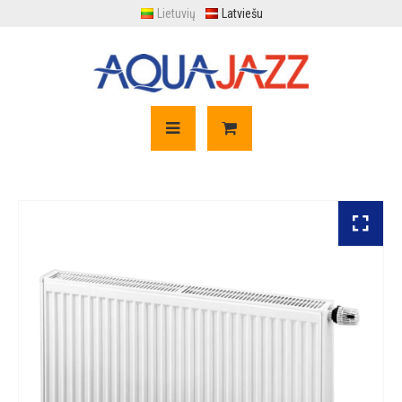
Lietuvių
Latviešu