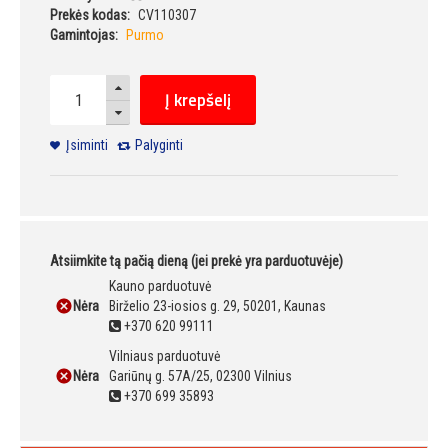
Prekės kodas:
CV110307
Gamintojas:
Purmo
Į krepšelį
Įsiminti
Palyginti
Atsiimkite tą pačią dieną (jei prekė yra parduotuvėje)
Kauno parduotuvė
Nėra
Birželio 23-iosios g. 29, 50201, Kaunas
+370 620 99111
Vilniaus parduotuvė
Nėra
Gariūnų g. 57A/25, 02300 Vilnius
+370 699 35893