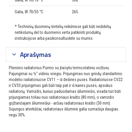
Galia, W 90/70 °C
368
Galia, W 70/55 °C
265
* Techninių duomenų lentelių reikšmėse gali būti nedidelių
netikslumų dėl to duomenis verta patikrinti produktų
instrukcijose arba pasikonsultuokite su mumis.
Aprašymas
Plieninis radiatorius Purmo su įtaisytu termostatiniu vožtuvu.
Pajungimai su ½″ vidiniu sriegiu. Prijungimas nuo grindų standartinio
modelio radiatoriuose CV11 – iš dešinės pusės. Radiatoriuose CV22
ir CV33 prijungimas gali būti taip pat ir iš kairės pusės, apsukus
radiatorių. Vamzdis, kuriuo paduodamas šilumnešis, visada turi būti
prijungiamas toliau nuo radiatoriaus krašto (80 mm), o vamzdis
grįžtančiajam šilumnešiui - arčiau radiatoriaus krašto (30 mm).
Sujungus atvirkščiai, radiatoriaus šiluminė galia sumažėja daugiau
negu 30%.