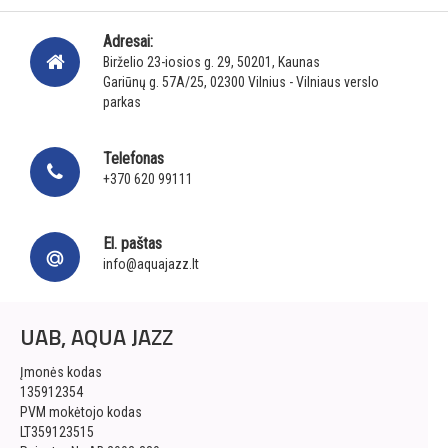
Adresai:
Birželio 23-iosios g. 29, 50201, Kaunas
Gariūnų g. 57A/25, 02300 Vilnius - Vilniaus verslo
parkas
Telefonas
+370 620 99111
El. paštas
info@aquajazz.lt
UAB, AQUA JAZZ
Įmonės kodas
135912354
PVM mokėtojo kodas
LT359123515