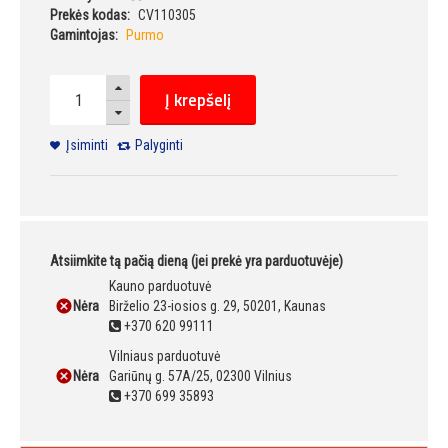
Prekės kodas:
CV110305
Gamintojas:
Purmo
Į krepšelį
Įsiminti
Palyginti
Atsiimkite tą pačią dieną (jei prekė yra parduotuvėje)
Kauno parduotuvė
Nėra
Birželio 23-iosios g. 29, 50201, Kaunas
+370 620 99111
Vilniaus parduotuvė
Nėra
Gariūnų g. 57A/25, 02300 Vilnius
+370 699 35893