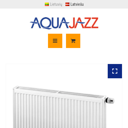
Lietuvių
Latviešu