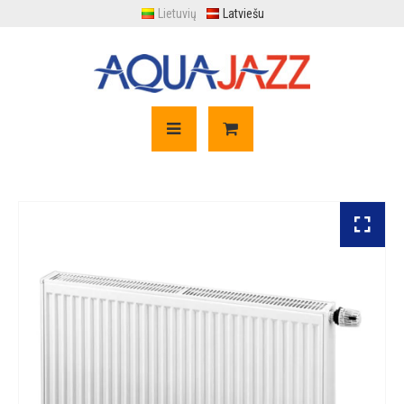
Lietuvių
Latviešu