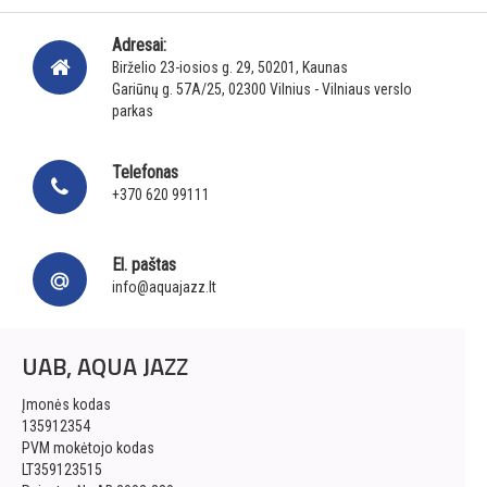
Adresai:
Birželio 23-iosios g. 29, 50201, Kaunas
Gariūnų g. 57A/25, 02300 Vilnius - Vilniaus verslo
parkas
Telefonas
+370 620 99111
El. paštas
info@aquajazz.lt
UAB, AQUA JAZZ
Įmonės kodas
135912354
PVM mokėtojo kodas
LT359123515