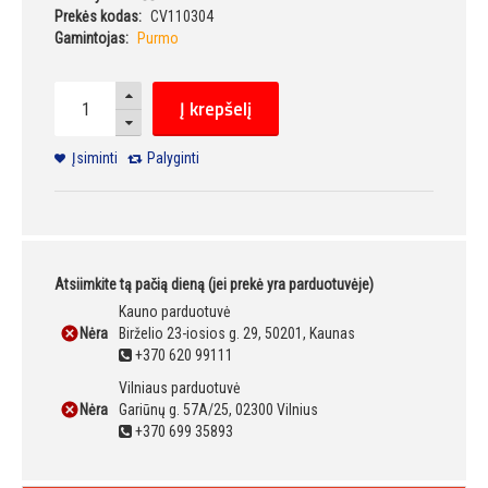
Prekės kodas:
CV110304
Gamintojas:
Purmo
Į krepšelį
Įsiminti
Palyginti
Atsiimkite tą pačią dieną (jei prekė yra parduotuvėje)
Kauno parduotuvė
Nėra
Birželio 23-iosios g. 29, 50201, Kaunas
+370 620 99111
Vilniaus parduotuvė
Nėra
Gariūnų g. 57A/25, 02300 Vilnius
+370 699 35893