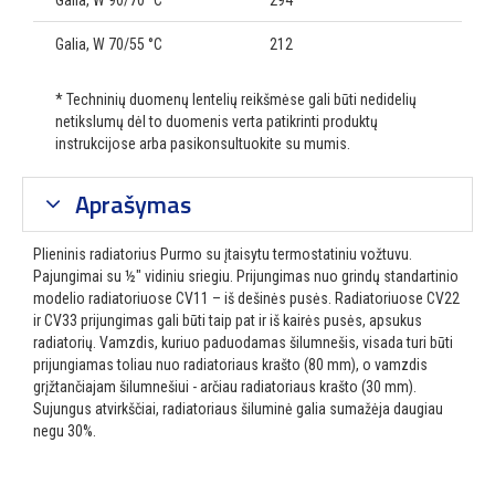
Galia, W 90/70 °C
294
Galia, W 70/55 °C
212
* Techninių duomenų lentelių reikšmėse gali būti nedidelių
netikslumų dėl to duomenis verta patikrinti produktų
instrukcijose arba pasikonsultuokite su mumis.
Aprašymas
Plieninis radiatorius Purmo su įtaisytu termostatiniu vožtuvu.
Pajungimai su ½″ vidiniu sriegiu. Prijungimas nuo grindų standartinio
modelio radiatoriuose CV11 – iš dešinės pusės. Radiatoriuose CV22
ir CV33 prijungimas gali būti taip pat ir iš kairės pusės, apsukus
radiatorių. Vamzdis, kuriuo paduodamas šilumnešis, visada turi būti
prijungiamas toliau nuo radiatoriaus krašto (80 mm), o vamzdis
grįžtančiajam šilumnešiui - arčiau radiatoriaus krašto (30 mm).
Sujungus atvirkščiai, radiatoriaus šiluminė galia sumažėja daugiau
negu 30%.