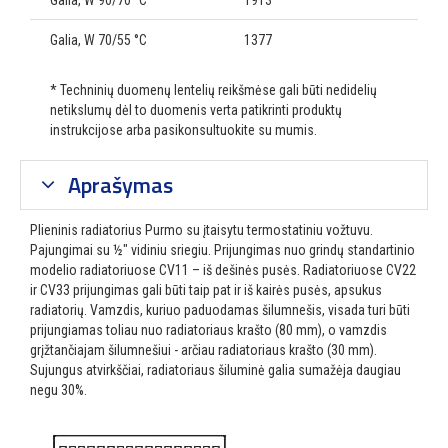
Galia, W 90/70 °C
1913
Galia, W 70/55 °C
1377
* Techninių duomenų lentelių reikšmėse gali būti nedidelių
netikslumų dėl to duomenis verta patikrinti produktų
instrukcijose arba pasikonsultuokite su mumis.
Aprašymas
Plieninis radiatorius Purmo su įtaisytu termostatiniu vožtuvu.
Pajungimai su ½″ vidiniu sriegiu. Prijungimas nuo grindų standartinio
modelio radiatoriuose CV11 – iš dešinės pusės. Radiatoriuose CV22
ir CV33 prijungimas gali būti taip pat ir iš kairės pusės, apsukus
radiatorių. Vamzdis, kuriuo paduodamas šilumnešis, visada turi būti
prijungiamas toliau nuo radiatoriaus krašto (80 mm), o vamzdis
grįžtančiajam šilumnešiui - arčiau radiatoriaus krašto (30 mm).
Sujungus atvirkščiai, radiatoriaus šiluminė galia sumažėja daugiau
negu 30%.