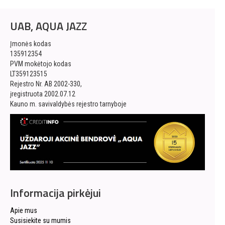
UAB, AQUA JAZZ
Įmonės kodas
135912354
PVM mokėtojo kodas
LT359123515
Rejestro Nr. AB 2002-330,
įregistruota 2002.07.12
Kauno m. savivaldybės rejestro tarnyboje
Informacija pirkėjui
Apie mus
Susisiekite su mumis