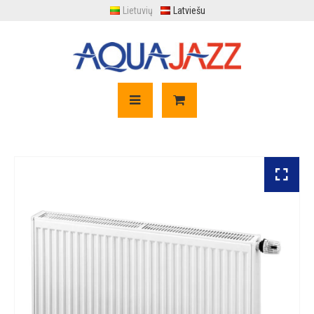
Lietuvių
Latviešu