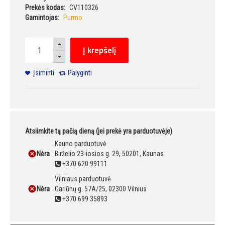
Prekės kodas:
CV110326
Gamintojas:
Purmo
Į krepšelį
Įsiminti
Palyginti
Atsiimkite tą pačią dieną (jei prekė yra parduotuvėje)
Kauno parduotuvė
Nėra
Birželio 23-iosios g. 29, 50201, Kaunas
+370 620 99111
Vilniaus parduotuvė
Nėra
Gariūnų g. 57A/25, 02300 Vilnius
+370 699 35893