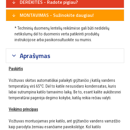
DERĖKITĖS - Radote pigiau?
MONTAVIMAS - Sužinokite daugiau!
* Techninių duomenų lentelių reikšmėse gali būti nedidelių
netikslumų dėl to duomenis verta patikrinti produktų
instrukcijose arba pasikonsultuokite su mumis.
Aprašymas
Paskirtis
Vožtuvas skirtas automatiškai palaikyti grįžtančio į katilą vandens
temperatūrą virš 65°C. Dėl to katile nesusidaro kondensatas, kuris
labai sutrumpina katilo tarnavimo laiką. Be to, esant kalite aukštesnei
temperatūrai pagerėja degimo kokybė, katilą reikia rečiau valyti.
Veikimo principas
Vožtuvas montuojamas prie katilo, ant grįžtančio vandens vamzdžio
kaip parodyta žemiau esančiame paveikslėlyje. Kol katilo