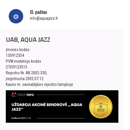
El. paštas
info@aquajazz.lt
UAB, AQUA JAZZ
Įmonės kodas
135912354
PVM mokėtojo kodas
LT359123515
Rejestro Nr. AB 2002-330,
įregistruota 2002.07.12
Kauno m. savivaldybės rejestro tarnyboje