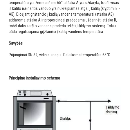
temperatūra yra žemesnė nei 65°, atšaka A yra uždaryta, todėl visas
iš katilo išeinantis vanduo yra nukreipiamas atgal į katilą (kryptimi B -
AB). Didėjant grįžtančio į katilą vandens temperatūrai (atšaka AB),
atidaroma atšaka A ir proporcingai pradedama uždarinėti atšaka B,
todėl dalis karšto vandens pradeda tekėti į šildymo sistemą. Tokiu
būdu reguliuojama grįžtančio į katilą vandens temperatūra.
Savybės
Prijungimai DN 32, vidinis sriegis. Palaikoma temperatūra 65°C.
Principinė instaliavimo schema