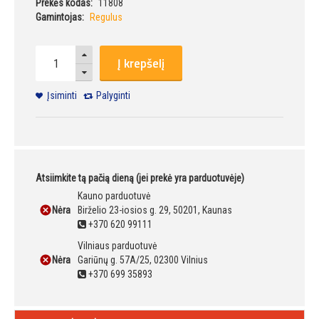
Prekės kodas:
11808
Gamintojas:
Regulus
Į krepšelį
Įsiminti
Palyginti
Atsiimkite tą pačią dieną (jei prekė yra parduotuvėje)
Kauno parduotuvė
Nėra
Birželio 23-iosios g. 29, 50201, Kaunas
+370 620 99111
Vilniaus parduotuvė
Nėra
Gariūnų g. 57A/25, 02300 Vilnius
+370 699 35893