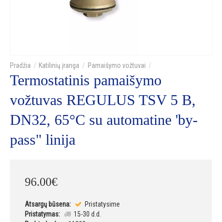
Katilinių įranga
Pamaišymo vožtuvai
Termostatinis pamaišymo
vožtuvas REGULUS TSV 5 B,
DN32, 65°C su automatine 'by-
pass" linija
96
.
00
€
Atsargų būsena:
Pristatysime
Pristatymas:
15-30 d.d.