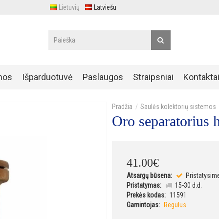
Lietuvių
Latviešu
nos
Išparduotuvė
Paslaugos
Straipsniai
Kontakta
Saulės kolektorių sistemos
Oro separatorius 
41
.
00
€
Atsargų būsena:
Pristatysim
Pristatymas:
15-30 d.d.
Prekės kodas:
11591
Gamintojas:
Regulus