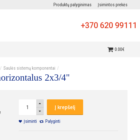
Produktų palyginimas
Įsimintos prekės
+370 620 99111
i
0
.
00
€
Saulės sistemų komponentai
horizontalus 2x3/4"
Į krepšelį
e
Įsiminti
Palyginti