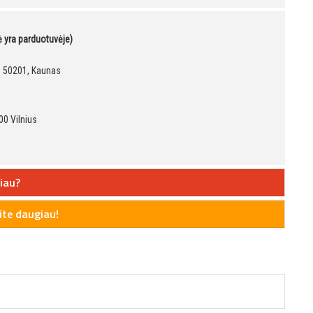
kė yra parduotuvėje)
9, 50201, Kaunas
00 Vilnius
iau?
te daugiau!