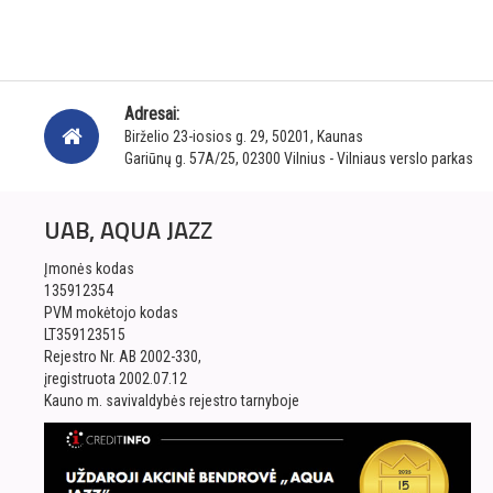
Adresai:
Birželio 23-iosios g. 29, 50201, Kaunas
Gariūnų g. 57A/25, 02300 Vilnius - Vilniaus verslo parkas
UAB, AQUA JAZZ
Įmonės kodas
135912354
PVM mokėtojo kodas
LT359123515
Rejestro Nr. AB 2002-330,
įregistruota 2002.07.12
Kauno m. savivaldybės rejestro tarnyboje