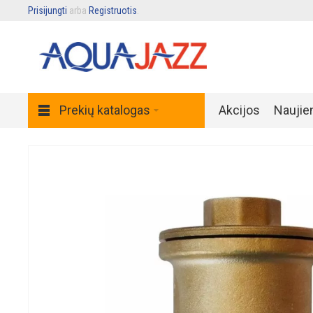
Prisijungti
arba
Registruotis
.
Prekių katalogas
Akcijos
Naujie