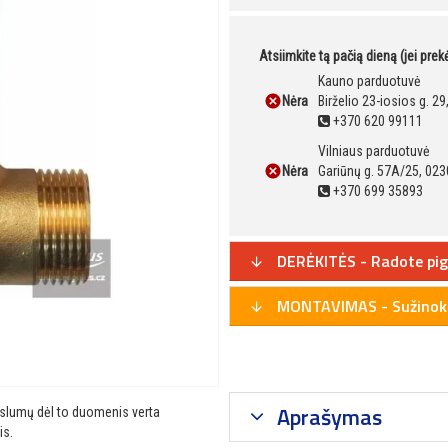
Atsiimkite tą pačią dieną (jei pre
Kauno parduotuvė
Nėra
Birželio 23-iosios g. 2
+370 620 99111
Vilniaus parduotuvė
Nėra
Gariūnų g. 57A/25, 023
+370 699 35893
DERĖKITĖS - Radote pig
MONTAVIMAS - Sužinoki
Aprašymas
ikslumų dėl to duomenis verta
is.