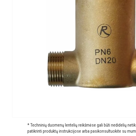
* Techninių duomenų lentelių reikšmėse gali būti nedidelių net
patikrinti produktų instrukcijose arba pasikonsultuokite su mum