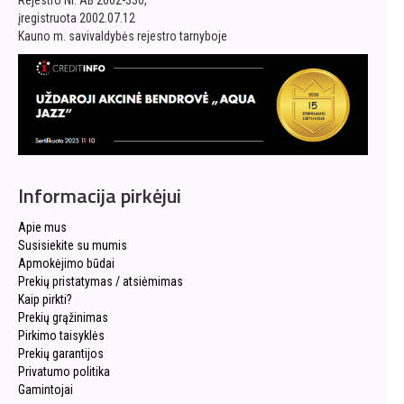
Rejestro Nr. AB 2002-330,
įregistruota 2002.07.12
Kauno m. savivaldybės rejestro tarnyboje
Informacija pirkėjui
Apie mus
Susisiekite su mumis
Apmokėjimo būdai
Prekių pristatymas / atsiėmimas
Kaip pirkti?
Prekių grąžinimas
Pirkimo taisyklės
Prekių garantijos
Privatumo politika
Gamintojai