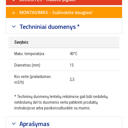
MONTAVIMAS - Sužinokite daugiau!
Techniniai duomenys *
Savybės:
Maks. temperatūra
40°C
Diametras (mm)
15
Kvs vertė (pralaidumas
2,5
m3/h)
* Techninių duomenų lentelių reikšmėse gali būti nedidelių
netikslumų dėl to duomenis verta patikrinti produktų
instrukcijose arba pasikonsultuokite su mumis.
Aprašymas