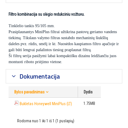
Filtro kombinacija su slėgio redukciniu vožtuvu.
Tinklelio tankis 95/105 mm.
Prasiplaunantys MiniPlus filtrai užtikrina pastovų geriamo vandens
tiekimą. Tikslaus valymo filtras sustabdo mechaninių šiukšlių
daleles pvz. rūdis, smėlį ir kt. Nuosėdos kaupiamos filtro apačioje ir
gali būti lengvai pašalintos tiesiog praplaunat filtrą.
Ši filtrų serija pasižymi labai kompaktišku dizainu leidžiančiu juos
montuoti riboto priėjimo vietose.
Dokumentacija
Bylos pavadinimas
Dydis
1.75MB
Bukletas Honeywell MiniPlus (LT)
Rodoma nuo 1 iki 1 iš 1 (1 puslapių)