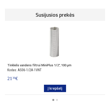
Susijusios prekės
Tinklelis vandens filtrui MiniPlus 1/2", 100 µm
T
Kodas: AS06-1/2A-1VNT
K
21
€
2
30
Į krepšelį