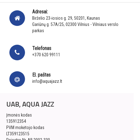
Adresai:
Birželio 23-iosios g. 29, 50201, Kaunas
Gariūnų g. 57A/25, 02300 Vilnius - Vilniaus verslo
parkas
Telefonas
+370 620 99111
El. paštas
info@aquajazz.lt
UAB, AQUA JAZZ
Įmonės kodas
135912354
PVM mokėtojo kodas
LT359123515