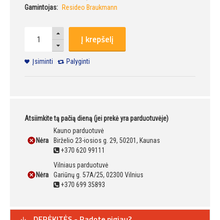
Gamintojas:
Resideo Braukmann
Į krepšelį
Įsiminti
Palyginti
Atsiimkite tą pačią dieną (jei prekė yra parduotuvėje)
Kauno parduotuvė
Nėra
Birželio 23-iosios g. 29, 50201, Kaunas
+370 620 99111
Vilniaus parduotuvė
Nėra
Gariūnų g. 57A/25, 02300 Vilnius
+370 699 35893
DERĖKITĖS - Radote pigiau?