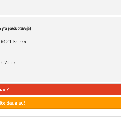
kė yra parduotuvėje)
9, 50201, Kaunas
00 Vilnius
iau?
te daugiau!