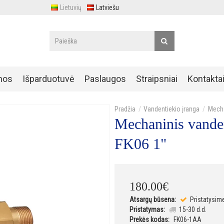
Lietuvių
Latviešu
nos
Išparduotuvė
Paslaugos
Straipsniai
Kontakta
Vandentiekio įranga
Mecha
Mechaninis vanden
FK06 1"
180
.
00
€
Atsargų būsena:
Pristatysim
Pristatymas:
15-30 d.d.
Prekės kodas:
FK06-1AA