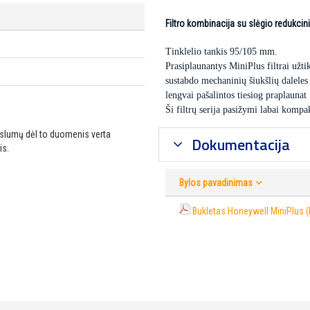
Filtro kombinacija su slėgio redukcin
Tinklelio tankis 95/105 mm.
Prasiplaunantys MiniPlus filtrai užt
sustabdo mechaninių šiukšlių daleles 
lengvai pašalintos tiesiog praplaunat f
Ši filtrų serija pasižymi labai kompa
ikslumų dėl to duomenis verta
Dokumentacija
is.
Bylos pavadinimas
Bukletas Honeywell MiniPlus (