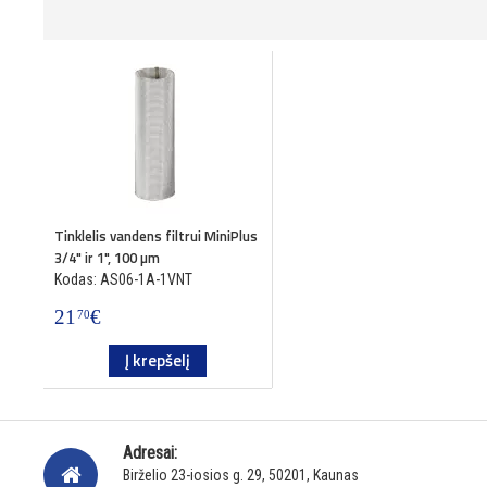
Tinklelis vandens filtrui MiniPlus
3/4" ir 1", 100 µm
Kodas: AS06-1A-1VNT
21
€
70
Į krepšelį
Adresai:
Birželio 23-iosios g. 29, 50201, Kaunas