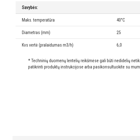
Savybės:
Maks. temperatūra
40°C
Diametras (mm)
25
Kvs vertė (pralaidumas m3/h)
6,0
* Techninių duomenų lentelių reikšmėse gali būti nedidelių net
patikrinti produktų instrukcijose arba pasikonsultuokite su mum