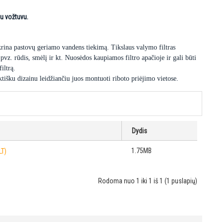
iu vožtuvu.
ikrina pastovų geriamo vandens tiekimą. Tikslaus valymo filtras
pvz. rūdis, smėlį ir kt. Nuosėdos kaupiamos filtro apačioje ir gali būti
iltrą.
ktišku dizainu leidžiančiu juos montuoti riboto priėjimo vietose.
Dydis
1.75MB
LT)
Rodoma nuo 1 iki 1 iš 1 (1 puslapių)