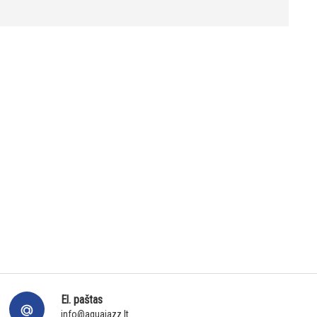
El. paštas
info@aquajazz.lt