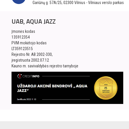
Gariūnų g. 57A/25, 02300 Vilnius - Vilniaus verslo parkas
UAB, AQUA JAZZ
Įmonės kodas
135912354
PVM mokėtojo kodas
LT359123515
Rejestro Nr. AB 2002-330,
įregistruota 2002.07.12
Kauno m. savivaldybės rejestro tarnyboje