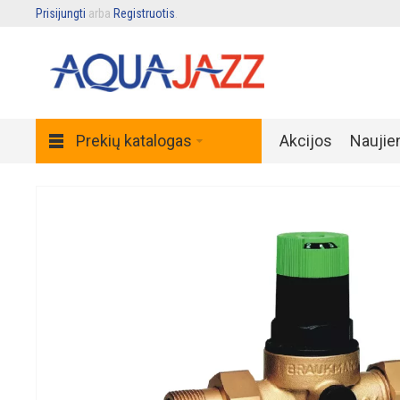
Prisijungti
arba
Registruotis
.
Prekių katalogas
Akcijos
Naujie