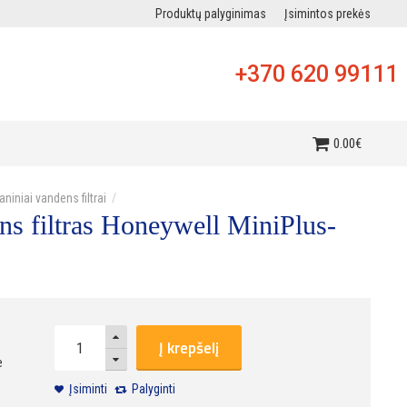
Produktų palyginimas
Įsimintos prekės
+370 620 99111
i
0
.
00
€
niniai vandens filtrai
s filtras Honeywell MiniPlus-
Į krepšelį
e
Įsiminti
Palyginti