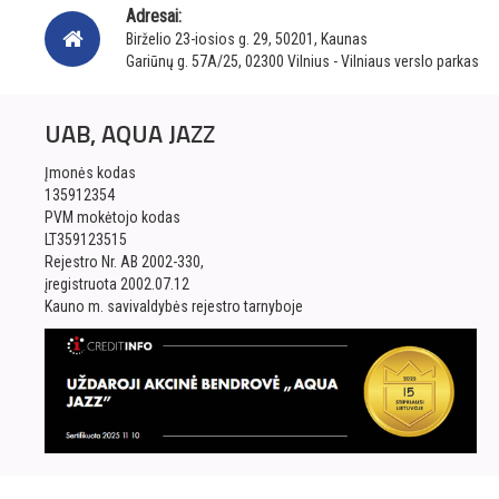
Adresai:
Birželio 23-iosios g. 29, 50201, Kaunas
Gariūnų g. 57A/25, 02300 Vilnius - Vilniaus verslo parkas
UAB, AQUA JAZZ
Įmonės kodas
135912354
PVM mokėtojo kodas
LT359123515
Rejestro Nr. AB 2002-330,
įregistruota 2002.07.12
Kauno m. savivaldybės rejestro tarnyboje