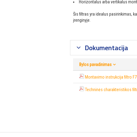
Horizontalus arba vertikalus mo
Šis filtras yra idealus pasirinkimas, k
įrenginyje.
Dokumentacija
Bylos pavadinimas
Montavimo instrukcija filtro
Techninės charakteristikos fi