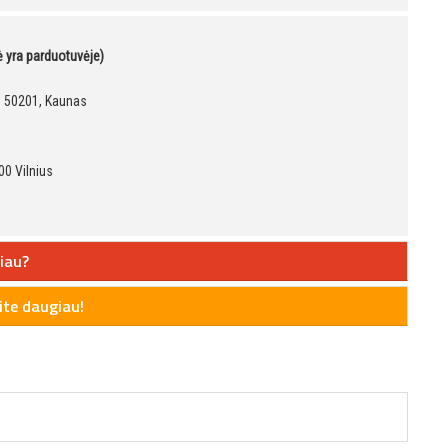
kė yra parduotuvėje)
9, 50201, Kaunas
00 Vilnius
iau?
te daugiau!