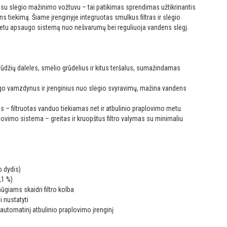
 su slėgio mažinimo vožtuvu – tai patikimas sprendimas užtikrinantis
s tiekimą. Šiame įrenginyje integruotas smulkus filtras ir slėgio
metu apsaugo sistemą nuo nešvarumų bei reguliuoja vandens slėgį.
rūdžių daleles, smėlio grūdelius ir kitus teršalus, sumažindamas
go vamzdynus ir įrenginius nuo slėgio svyravimų, mažina vandens
– filtruotas vanduo tiekiamas net ir atbulinio praplovimo metu.
ovimo sistema – greitas ir kruopštus filtro valymas su minimaliu
o dydis)
,1 %)
smūgiams skaidri filtro kolba
i nustatyti
utomatinį atbulinio praplovimo įrenginį