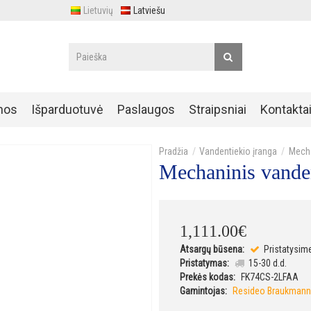
Lietuvių
Latviešu
nos
Išparduotuvė
Paslaugos
Straipsniai
Kontakta
Vandentiekio įranga
Mecha
Mechaninis vande
1,111
.
00
€
Atsargų būsena:
Pristatysim
Pristatymas:
15-30 d.d.
Prekės kodas:
FK74CS-2LFAA
Gamintojas:
Resideo Braukmann