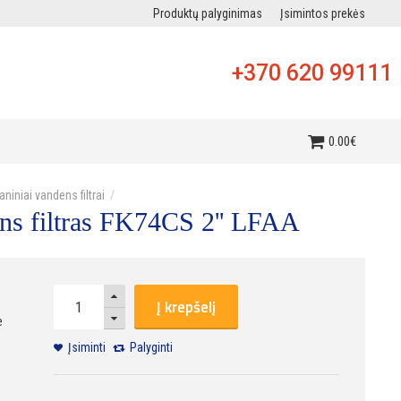
Produktų palyginimas
Įsimintos prekės
+370 620 99111
i
0
.
00
€
niniai vandens filtrai
ns filtras FK74CS 2'' LFAA
Į krepšelį
e
Įsiminti
Palyginti