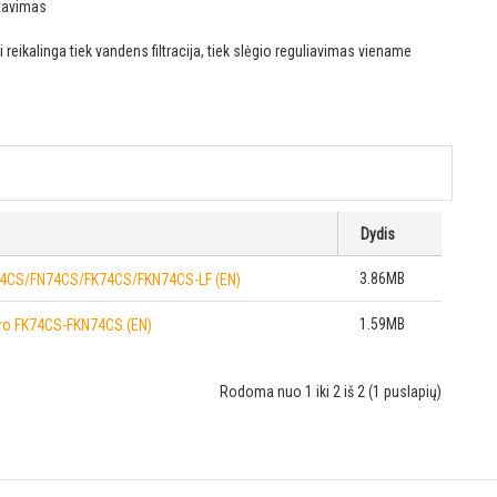
ntavimas
ai reikalinga tiek vandens filtracija, tiek slėgio reguliavimas viename
Dydis
3.86MB
 F74CS/FN74CS/FK74CS/FKN74CS-LF (EN)
1.59MB
ltro FK74CS-FKN74CS (EN)
Rodoma nuo 1 iki 2 iš 2 (1 puslapių)