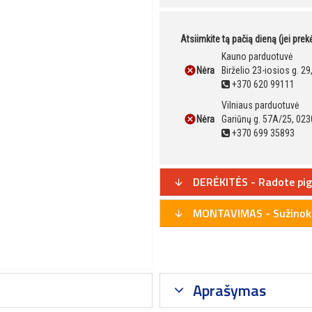
Atsiimkite tą pačią dieną (jei pre
Kauno parduotuvė
Nėra
Birželio 23-iosios g. 2
+370 620 99111
Vilniaus parduotuvė
Nėra
Gariūnų g. 57A/25, 023
+370 699 35893
DERĖKITĖS - Radote pig
MONTAVIMAS - Sužinoki
Aprašymas