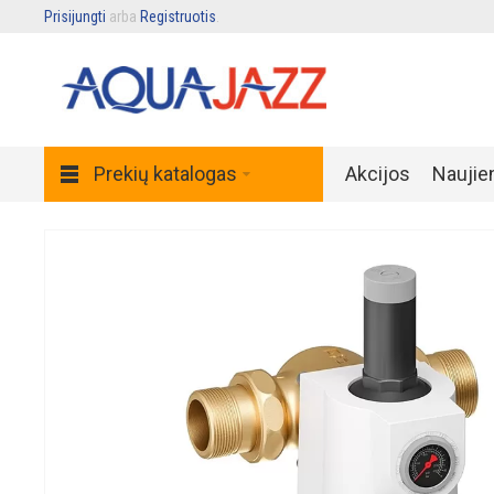
Prisijungti
arba
Registruotis
.
Prekių katalogas
Akcijos
Naujie