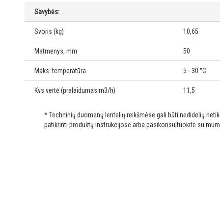
Savybės:
Svoris (kg)
10,65
Matmenys, mm
50
Maks. temperatūra
5 - 30 °C
Kvs vertė (pralaidumas m3/h)
11,5
* Techninių duomenų lentelių reikšmėse gali būti nedidelių net
patikrinti produktų instrukcijose arba pasikonsultuokite su mum