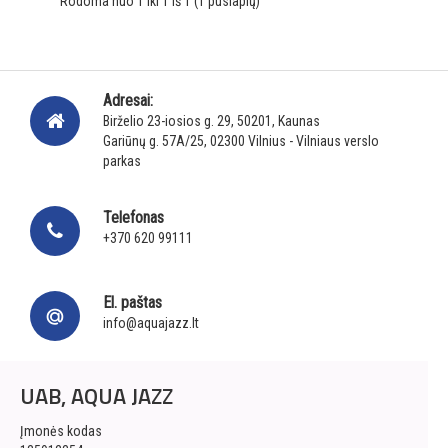
Rodoma nuo 1 iki 1 iš 1 (1 puslapių)
Adresai:
Birželio 23-iosios g. 29, 50201, Kaunas
Gariūnų g. 57A/25, 02300 Vilnius - Vilniaus verslo
parkas
Telefonas
+370 620 99111
El. paštas
info@aquajazz.lt
UAB, AQUA JAZZ
Įmonės kodas