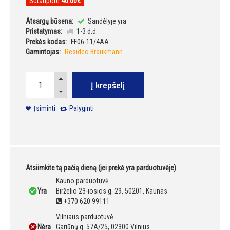
Sutaupote
40.00€
Atsargų būsena:
Sandėlyje yra
Pristatymas:
1-3 d.d.
Prekės kodas:
FF06-11/4AA
Gamintojas:
Resideo Braukmann
Į krepšelį
Įsiminti
Palyginti
Atsiimkite tą pačią dieną (jei prekė yra parduotuvėje)
Kauno parduotuvė
Yra
Birželio 23-iosios g. 29, 50201, Kaunas
+370 620 99111
Vilniaus parduotuvė
Nėra
Gariūnų g. 57A/25, 02300 Vilnius