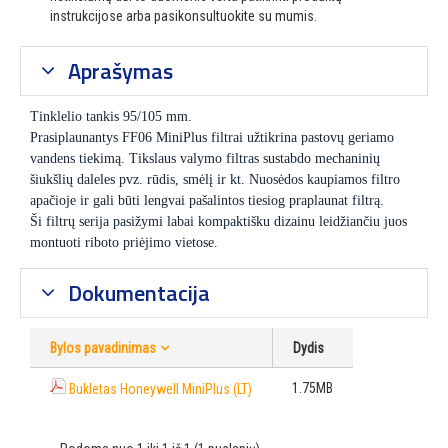
instrukcijose arba pasikonsultuokite su mumis.
Aprašymas
Tinklelio tankis 95/105 mm.
Prasiplaunantys FF06 MiniPlus filtrai užtikrina pastovų geriamo
vandens tiekimą. Tikslaus valymo filtras sustabdo mechaninių
šiukšlių daleles pvz. rūdis, smėlį ir kt. Nuosėdos kaupiamos filtro
apačioje ir gali būti lengvai pašalintos tiesiog praplaunat filtrą.
Ši filtrų serija pasižymi labai kompaktišku dizainu leidžiančiu juos
montuoti riboto priėjimo vietose.
Dokumentacija
Bylos pavadinimas
Dydis
1.75MB
Bukletas Honeywell MiniPlus (LT)