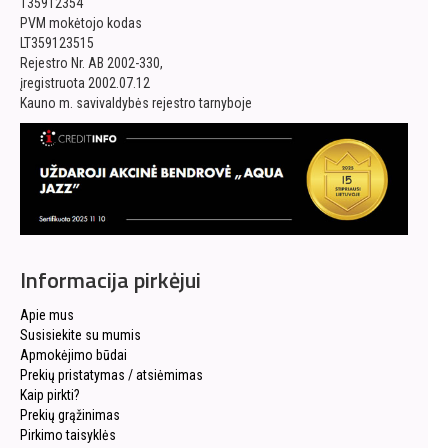
135912354
PVM mokėtojo kodas
LT359123515
Rejestro Nr. AB 2002-330,
įregistruota 2002.07.12
Kauno m. savivaldybės rejestro tarnyboje
Informacija pirkėjui
Apie mus
Susisiekite su mumis
Apmokėjimo būdai
Prekių pristatymas / atsiėmimas
Kaip pirkti?
Prekių grąžinimas
Pirkimo taisyklės