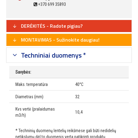
+370 699 35893
DERĖKITĖS - Radote pigiau?
MONTAVIMAS - Sužinokite daugiau!
Techniniai duomenys *
Savybės:
Maks. temperatūra
40°C
Diametras (mm)
32
Kvs vertė (pralaidumas
10,4
m3/h)
* Techninių duomenų lentelių reikšmėse gali būti nedidelių
netikslumų dėl to duomenis verta patikrinti produktų