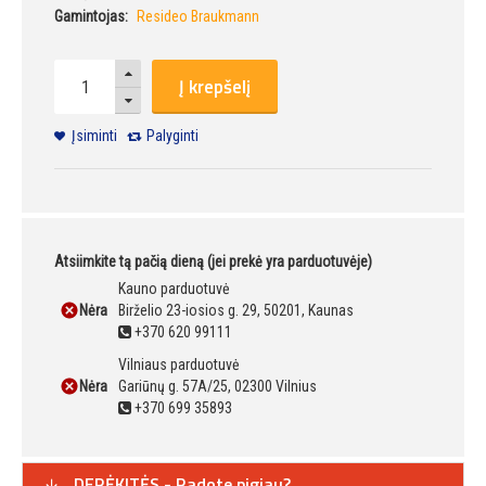
Gamintojas:
Resideo Braukmann
Į krepšelį
Įsiminti
Palyginti
Atsiimkite tą pačią dieną (jei prekė yra parduotuvėje)
Kauno parduotuvė
Nėra
Birželio 23-iosios g. 29, 50201, Kaunas
+370 620 99111
Vilniaus parduotuvė
Nėra
Gariūnų g. 57A/25, 02300 Vilnius
+370 699 35893
DERĖKITĖS - Radote pigiau?