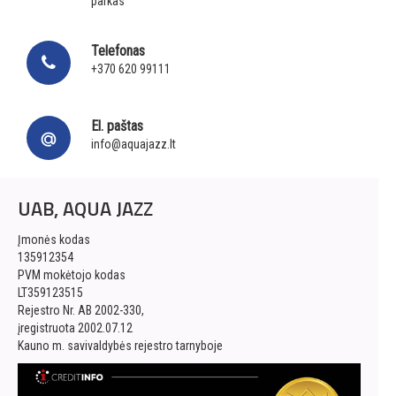
parkas
Telefonas
+370 620 99111
El. paštas
info@aquajazz.lt
UAB, AQUA JAZZ
Įmonės kodas
135912354
PVM mokėtojo kodas
LT359123515
Rejestro Nr. AB 2002-330,
įregistruota 2002.07.12
Kauno m. savivaldybės rejestro tarnyboje