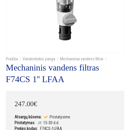
Vandentiekio įranga
Mechaniniai vandens filtrai
Mechaninis vandens filtras
F74CS 1'' LFAA
247
.
00
€
Atsargų būsena:
Pristatysime
Pristatymas:
15-30 d.d.
Prekės kodas:
F74CS-1LFAA