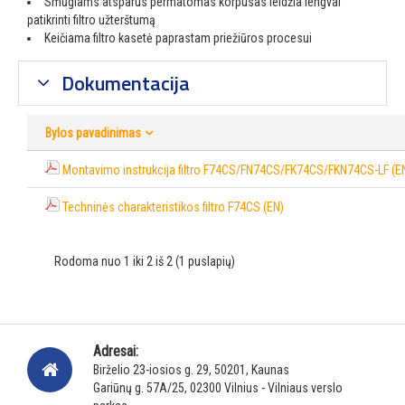
Smūgiams atsparus permatomas korpusas leidžia lengvai
patikrinti filtro užterštumą
Keičiama filtro kasetė paprastam priežiūros procesui
Dokumentacija
Bylos pavadinimas
Montavimo instrukcija filtro F74CS/FN74CS/FK74CS/FKN74CS-LF (E
Techninės charakteristikos filtro F74CS (EN)
Rodoma nuo 1 iki 2 iš 2 (1 puslapių)
Adresai:
Birželio 23-iosios g. 29, 50201, Kaunas
Gariūnų g. 57A/25, 02300 Vilnius - Vilniaus verslo