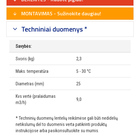
MONTAVIMAS - Sužinokite daugiau!
Techniniai duomenys *
Savybės:
Svoris (kg)
2,3
Maks. temperatūra
5 - 30 °C
Diametras (mm)
25
Kvs vertė (pralaidumas
9,0
m3/h)
* Techninių duomenų lentelių reikšmėse gali būti nedidelių
netikslumų dėl to duomenis verta patikrinti produktų
instrukcijose arba pasikonsultuokite su mumis.