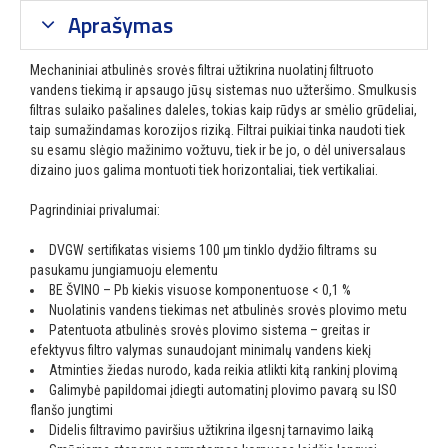
Aprašymas
Mechaniniai atbulinės srovės filtrai užtikrina nuolatinį filtruoto
vandens tiekimą ir apsaugo jūsų sistemas nuo užteršimo. Smulkusis
filtras sulaiko pašalines daleles, tokias kaip rūdys ar smėlio grūdeliai,
taip sumažindamas korozijos riziką. Filtrai puikiai tinka naudoti tiek
su esamu slėgio mažinimo vožtuvu, tiek ir be jo, o dėl universalaus
dizaino juos galima montuoti tiek horizontaliai, tiek vertikaliai.
Pagrindiniai privalumai:
DVGW sertifikatas visiems 100 μm tinklo dydžio filtrams su
pasukamu jungiamuoju elementu
BE ŠVINO – Pb kiekis visuose komponentuose < 0,1 %
Nuolatinis vandens tiekimas net atbulinės srovės plovimo metu
Patentuota atbulinės srovės plovimo sistema – greitas ir
efektyvus filtro valymas sunaudojant minimalų vandens kiekį
Atminties žiedas nurodo, kada reikia atlikti kitą rankinį plovimą
Galimybė papildomai įdiegti automatinį plovimo pavarą su ISO
flanšo jungtimi
Didelis filtravimo paviršius užtikrina ilgesnį tarnavimo laiką