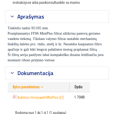
instrukcijose arba pasikonsultuokite su mumis.
Aprašymas
Tinklelio tankis 95/105 mm.
Prasiplaunantys FF06 MiniPlus filtrai užtikrina pastovų geriamo
vandens tiekimą. Tikslaus valymo filtras sustabdo mechaninių
šiukšlių daleles pvz. rūdis, smėlį ir kt. Nuosėdos kaupiamos filtro
apačioje ir gali būti lengvai pašalintos tiesiog praplaunat filtrą.
Ši filtrų serija pasižymi labai kompaktišku dizainu leidžiančiu juos
montuoti riboto priėjimo vietose.
Dokumentacija
Bylos pavadinimas
Dydis
1.75MB
Bukletas Honeywell MiniPlus (LT)
Rodoma nuo 1 iki 1 iš 1 (1 puslapių)