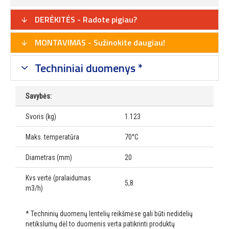
DERĖKITĖS - Radote pigiau?
MONTAVIMAS - Sužinokite daugiau!
Techniniai duomenys *
Savybės:
Svoris (kg)
1.123
Maks. temperatūra
70°C
Diametras (mm)
20
Kvs vertė (pralaidumas
5,8
m3/h)
* Techninių duomenų lentelių reikšmėse gali būti nedidelių
netikslumų dėl to duomenis verta patikrinti produktų