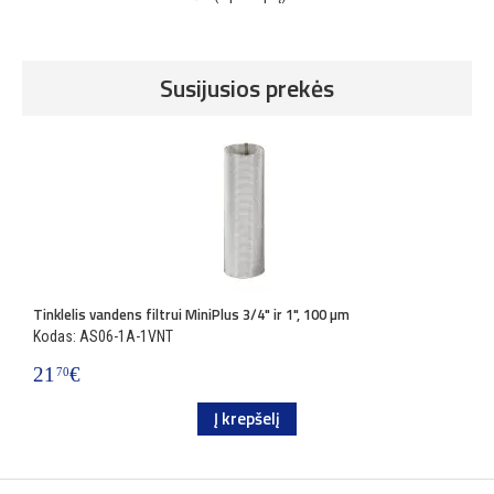
Susijusios prekės
Tinklelis vandens filtrui MiniPlus 3/4" ir 1", 100 µm
Kodas: AS06-1A-1VNT
21
€
70
Į krepšelį