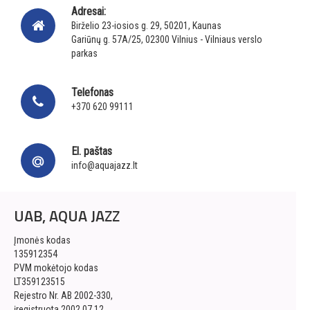
Adresai:
Birželio 23-iosios g. 29, 50201, Kaunas
Gariūnų g. 57A/25, 02300 Vilnius - Vilniaus verslo
parkas
Telefonas
+370 620 99111
El. paštas
info@aquajazz.lt
UAB, AQUA JAZZ
Įmonės kodas
135912354
PVM mokėtojo kodas
LT359123515
Rejestro Nr. AB 2002-330,
įregistruota 2002.07.12