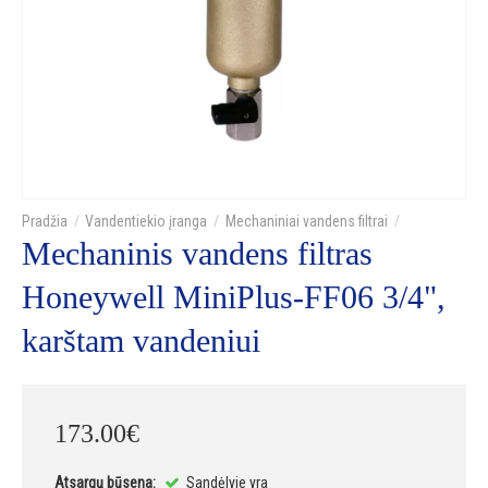
Vandentiekio įranga
Mechaniniai vandens filtrai
Mechaninis vandens filtras
Honeywell MiniPlus-FF06 3/4",
karštam vandeniui
173
.
00
€
Atsargų būsena:
Sandėlyje yra