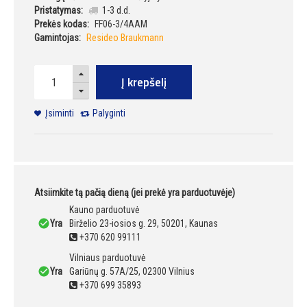
Pristatymas:
1-3 d.d.
Prekės kodas:
FF06-3/4AAM
Gamintojas:
Resideo Braukmann
Į krepšelį
Įsiminti
Palyginti
Atsiimkite tą pačią dieną (jei prekė yra parduotuvėje)
Kauno parduotuvė
Yra
Birželio 23-iosios g. 29, 50201, Kaunas
+370 620 99111
Vilniaus parduotuvė
Yra
Gariūnų g. 57A/25, 02300 Vilnius
+370 699 35893