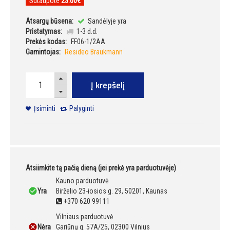
Sutaupote
23.00€
Atsargų būsena:
Sandėlyje yra
Pristatymas:
1-3 d.d.
Prekės kodas:
FF06-1/2AA
Gamintojas:
Resideo Braukmann
Į krepšelį
Įsiminti
Palyginti
Atsiimkite tą pačią dieną (jei prekė yra parduotuvėje)
Kauno parduotuvė
Yra
Birželio 23-iosios g. 29, 50201, Kaunas
+370 620 99111
Vilniaus parduotuvė
Nėra
Gariūnų g. 57A/25, 02300 Vilnius