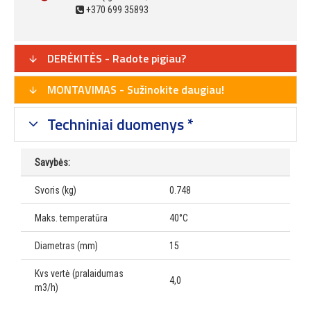
+370 699 35893
DERĖKITĖS - Radote pigiau?
MONTAVIMAS - Sužinokite daugiau!
Techniniai duomenys *
Savybės:
Svoris (kg)
0.748
Maks. temperatūra
40°C
Diametras (mm)
15
Kvs vertė (pralaidumas
4,0
m3/h)