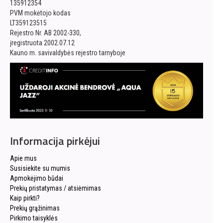
135912354
PVM mokėtojo kodas
LT359123515
Rejestro Nr. AB 2002-330,
įregistruota 2002.07.12
Kauno m. savivaldybės rejestro tarnyboje
Informacija pirkėjui
Apie mus
Susisiekite su mumis
Apmokėjimo būdai
Prekių pristatymas / atsiėmimas
Kaip pirkti?
Prekių grąžinimas
Pirkimo taisyklės