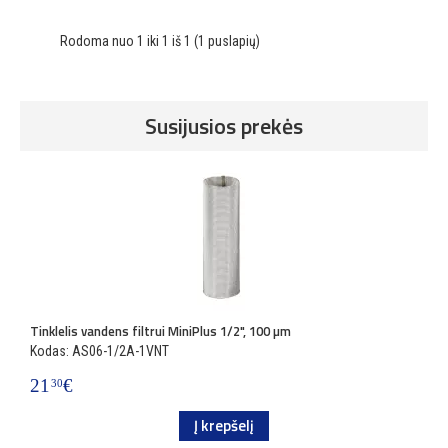
Rodoma nuo 1 iki 1 iš 1 (1 puslapių)
Susijusios prekės
Tinklelis vandens filtrui MiniPlus 1/2", 100 µm
T
Kodas: AS06-1/2A-1VNT
K
21
€
2
30
Į krepšelį