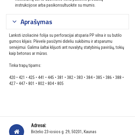
instrukcijose arba pasikonsultuokite su mumis.
Aprašymas
Lanksti izoliacinė folija su perforacijai atsparia PP vilna ir su butilo
gumos klijais.
Plėvelė pasižymi dideliu sukibimu ir atsparumu
senėjimui.
Galima šaltai klijuoti ant nuvalytų statybinių paviršių, tokių
kaip betonas ar mūras.
Tinka trapų tipams:
420 • 421 • 425 • 441 • 445 • 381 • 382 • 383
•
384 • 385 • 386 • 388 •
427 • 447 • 801 • 802
•
804 • 805
Adresai:
Birželio 23-iosios g. 29, 50201, Kaunas