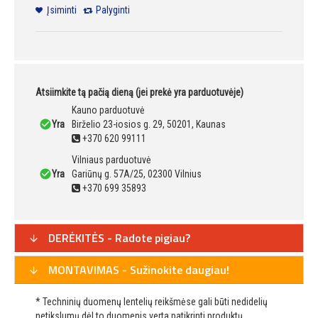
Įsiminti
Palyginti
Atsiimkite tą pačią dieną (jei prekė yra parduotuvėje)
Kauno parduotuvė
Yra
Birželio 23-iosios g. 29, 50201, Kaunas
+370 620 99111
Vilniaus parduotuvė
Yra
Gariūnų g. 57A/25, 02300 Vilnius
+370 699 35893
DERĖKITĖS - Radote pigiau?
MONTAVIMAS - Sužinokite daugiau!
* Techninių duomenų lentelių reikšmėse gali būti nedidelių
netikslumų dėl to duomenis verta patikrinti produktų