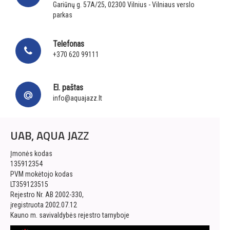
Gariūnų g. 57A/25, 02300 Vilnius - Vilniaus verslo
parkas
Telefonas
+370 620 99111
El. paštas
info@aquajazz.lt
UAB, AQUA JAZZ
Įmonės kodas
135912354
PVM mokėtojo kodas
LT359123515
Rejestro Nr. AB 2002-330,
įregistruota 2002.07.12
Kauno m. savivaldybės rejestro tarnyboje