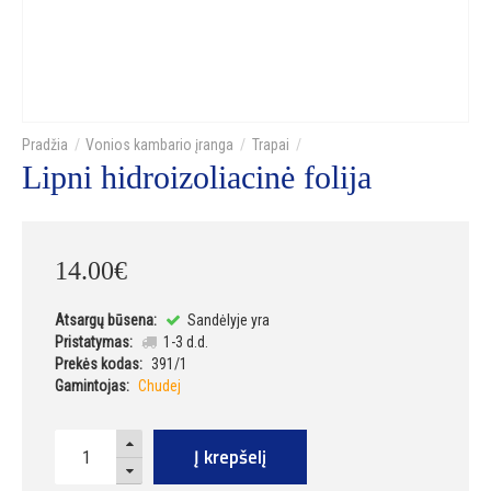
Vonios kambario įranga
Trapai
Lipni hidroizoliacinė folija
14
.
00
€
Atsargų būsena:
Sandėlyje yra
Pristatymas:
1-3 d.d.
Prekės kodas:
391/1
Gamintojas:
Chudej
Į krepšelį