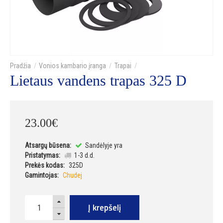
Vonios kambario įranga
Trapai
Lietaus vandens trapas 325 D
23
.
00
€
Atsargų būsena:
Sandėlyje yra
Pristatymas:
1-3 d.d.
Prekės kodas:
325D
Gamintojas:
Chudej
Į krepšelį