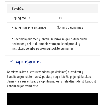
Savybės:
Prijungimo DN
110
Prijungimas prie sistemos
Šoninis pajungimas
* Techninių duomenų lentelių reikšmėse gali būti nedidelių
netikslumų dėl to duomenis verta patikrinti produktų
instrukcijose arba pasikonsultuokite su mumis.
Aprašymas
Gaminys skirtas lietaus vandens (paviršiniam) nuvedimui į
kanalizacijos sistemas už pastatų ribų ir leidžia prijungti latakus.
Jame yra sausas kvapų slopintuvas, kuris neleidžia skleisti kvapo iš
kanalizacijos vamzdžio.