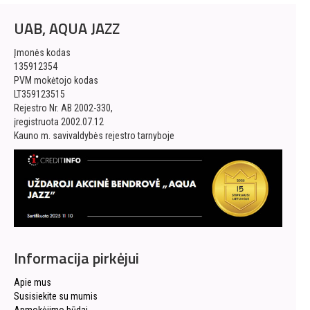
UAB, AQUA JAZZ
Įmonės kodas
135912354
PVM mokėtojo kodas
LT359123515
Rejestro Nr. AB 2002-330,
įregistruota 2002.07.12
Kauno m. savivaldybės rejestro tarnyboje
Informacija pirkėjui
Apie mus
Susisiekite su mumis