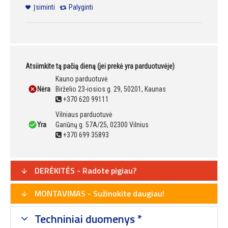
Įsiminti
Palyginti
Atsiimkite tą pačią dieną (jei prekė yra parduotuvėje)
Kauno parduotuvė
Nėra
Birželio 23-iosios g. 29, 50201, Kaunas
+370 620 99111
Vilniaus parduotuvė
Yra
Gariūnų g. 57A/25, 02300 Vilnius
+370 699 35893
DERĖKITĖS - Radote pigiau?
MONTAVIMAS - Sužinokite daugiau!
Techniniai duomenys *