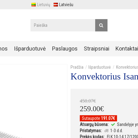
Lietuvių
Latviešu
nos
Išparduotuvė
Paslaugos
Straipsniai
Kontakta
Išparduotuvė
Konvektoriu
Konvektorius Isa
450
.
07
€
259
.
00
€
Sutaupote
191.07€
Atsargų būsena:
Sandėlyje y
Pristatymas:
1-3 d.d.
Prekės kodas:
FLK 10-14 17/120