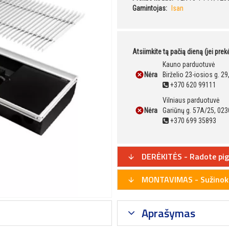
Gamintojas:
Isan
Atsiimkite tą pačią dieną (jei pre
Kauno parduotuvė
Nėra
Birželio 23-iosios g. 2
+370 620 99111
Vilniaus parduotuvė
Nėra
Gariūnų g. 57A/25, 023
+370 699 35893
DERĖKITĖS - Radote pig
MONTAVIMAS - Sužinoki
Aprašymas