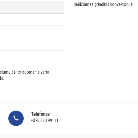
Įleidžiamas grindinis konvektorius
ikslumų dėl to duomenis verta
is.
Telefonas
+370 620 99111