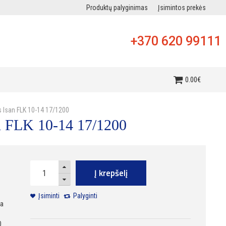
Produktų palyginimas
Įsimintos prekės
+370 620 99111
i
0
.
00
€
s Isan FLK 10-14 17/1200
n FLK 10-14 17/1200
Į krepšelį
Įsiminti
Palyginti
ra
0