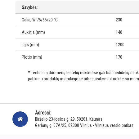
Savybės:
Galia, W 75/65/20 °C
230
Aukštis (mm)
140
Ilgis (mm)
1200
Plotis (mm)
170
* Techninių duomenų lentelių reikšmėse gali būti nedidelių net
patikrinti produktų instrukcijose arba pasikonsultuokite su mum
Adresai:
Birželio 23-iosios g. 29, 50201, Kaunas
Gariūnų g. 57A/25, 02300 Vilnius - Vilniaus verslo parkas