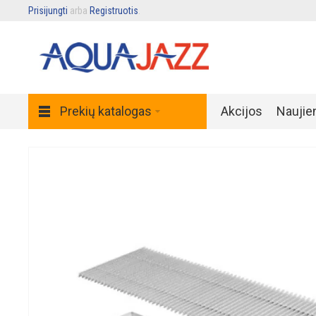
Prisijungti
arba
Registruotis
.
Prekių katalogas
Akcijos
Naujie