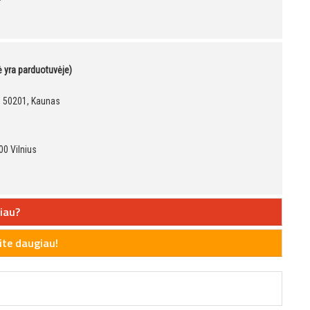
kė yra parduotuvėje)
9, 50201, Kaunas
00 Vilnius
iau?
te daugiau!