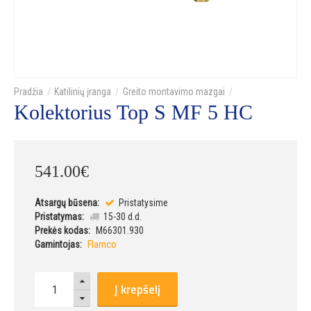
Katilinių įranga
Greito montavimo mazgai
Kolektorius Top S MF 5 HC
541
.
00
€
Atsargų būsena:
Pristatysime
Pristatymas:
15-30 d.d.
Prekės kodas:
M66301.930
Gamintojas:
Flamco
Į krepšelį