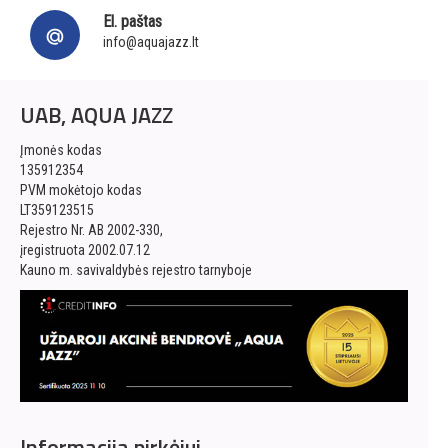
El. paštas
info@aquajazz.lt
UAB, AQUA JAZZ
Įmonės kodas
135912354
PVM mokėtojo kodas
LT359123515
Rejestro Nr. AB 2002-330,
įregistruota 2002.07.12
Kauno m. savivaldybės rejestro tarnyboje
Informacija pirkėjui