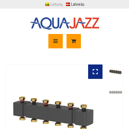
Lietuvių
Latviešu