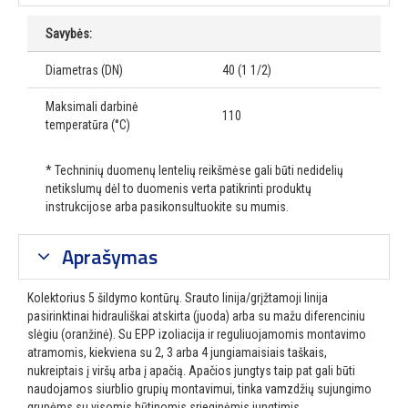
Savybės:
Diametras (DN)
40 (1 1/2)
Maksimali darbinė
110
temperatūra (°C)
* Techninių duomenų lentelių reikšmėse gali būti nedidelių
netikslumų dėl to duomenis verta patikrinti produktų
instrukcijose arba pasikonsultuokite su mumis.
Aprašymas
Kolektorius 5 šildymo kontūrų. Srauto linija/grįžtamoji linija
pasirinktinai hidrauliškai atskirta (juoda) arba su mažu diferenciniu
slėgiu (oranžinė). Su EPP izoliacija ir reguliuojamomis montavimo
atramomis, kiekviena su 2, 3 arba 4 jungiamaisiais taškais,
nukreiptais į viršų arba į apačią. Apačios jungtys taip pat gali būti
naudojamos siurblio grupių montavimui, tinka vamzdžių sujungimo
grupėms su visomis būtinomis srieginėmis jungtimis.