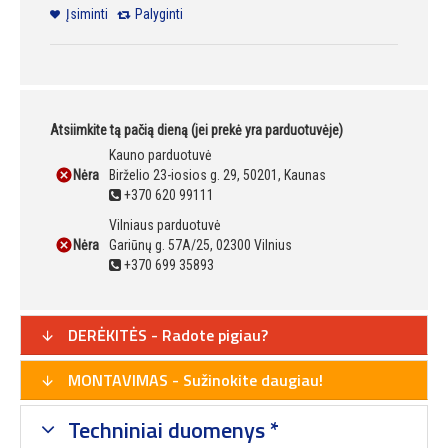
Įsiminti
Palyginti
Atsiimkite tą pačią dieną (jei prekė yra parduotuvėje)
Kauno parduotuvė
Nėra
Birželio 23-iosios g. 29, 50201, Kaunas
+370 620 99111
Vilniaus parduotuvė
Nėra
Gariūnų g. 57A/25, 02300 Vilnius
+370 699 35893
DERĖKITĖS - Radote pigiau?
MONTAVIMAS - Sužinokite daugiau!
Techniniai duomenys *