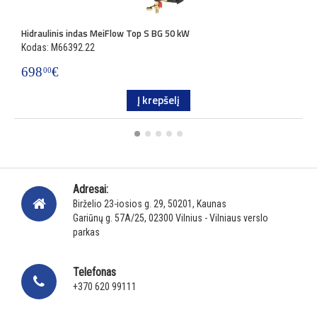
Hidraulinis indas MeiFlow Top S BG 50 kW
H
Kodas: M66392.22
K
698
€
6
00
Į krepšelį
Adresai:
Birželio 23-iosios g. 29, 50201, Kaunas
Gariūnų g. 57A/25, 02300 Vilnius - Vilniaus verslo
parkas
Telefonas
+370 620 99111