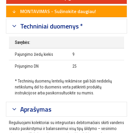
MONTAVIMAS - Sužinokite daugiau!
Techniniai duomenys *
Savybės:
Pajungimo žiedų kiekis
9
Prijungimo DN
25
* Techninių duomenų lentelių reikšmėse gali būti nedidelių
netikslumų dėl to duomenis verta patikrinti produktų
instrukcijose arba pasikonsultuokite su mumis.
Aprašymas
Reguliuojami kolektoriai su integruotais debitomačiais skirti vandens
srauto paskirstymui ir balansavimui visų tipų šildymo – vėsinimo