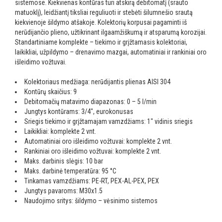
sistemose. Kiekvienas kontūras turi atskirą debitomatį (srauto
matuoklį), leidžiantį tiksliai reguliuoti ir stebėti šilumnešio srautą
kiekvienoje šildymo atšakoje. Kolektorių korpusai pagaminti iš
nerūdijančio plieno, užtikrinant ilgaamžiškumą ir atsparumą korozijai.
Standartiniame komplekte – tiekimo ir grįžtamasis kolektoriai,
laikikliai, užpildymo – drenavimo mazgai, automatiniai ir rankiniai oro
išleidimo vožtuvai.
Kolektoriaus medžiaga: nerūdijantis plienas AISI 304
Kontūrų skaičius: 9
Debitomačių matavimo diapazonas: 0 – 5 l/min
Jungtys kontūrams: 3/4″, eurokonusas
Sriegis tiekimo ir grįžtamajam vamzdžiams: 1″ vidinis sriegis
Laikikliai: komplekte 2 vnt.
Automatiniai oro išleidimo vožtuvai: komplekte 2 vnt.
Rankiniai oro išleidimo vožtuvai: komplekte 2 vnt.
Maks. darbinis slėgis: 10 bar
Maks. darbinė temperatūra: 95 °C
Tinkamas vamzdžiams: PE-RT, PEX-AL-PEX, PEX
Jungtys pavaroms: M30x1.5
Naudojimo sritys: šildymo – vėsinimo sistemos