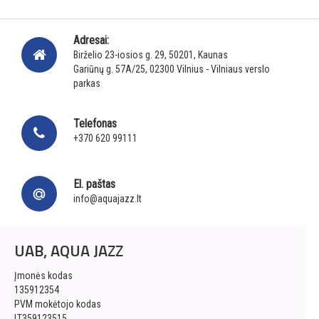
Adresai:
Birželio 23-iosios g. 29, 50201, Kaunas
Gariūnų g. 57A/25, 02300 Vilnius - Vilniaus verslo
parkas
Telefonas
+370 620 99111
El. paštas
info@aquajazz.lt
UAB, AQUA JAZZ
Įmonės kodas
135912354
PVM mokėtojo kodas
LT359123515