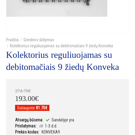
Grindinis šildymas
Kolektorius reguliuojamas su debitomačiais 9 žiedų Konveka
Kolektorius reguliuojamas su
debitomačiais 9 žiedų Konveka
274
.
70
€
193
.
00
€
Sutaupote
81.70€
Atsargų būsena:
Sandėlyje yra
Pristatymas:
1-3 d.d.
Prekės kodas:
KONVEKA9