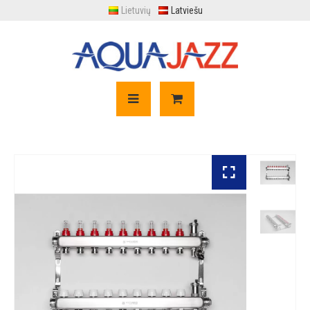
Lietuvių
Latviešu