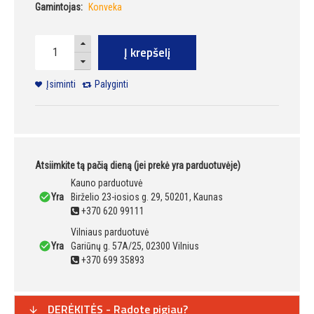
Gamintojas:
Konveka
Į krepšelį
Įsiminti
Palyginti
Atsiimkite tą pačią dieną (jei prekė yra parduotuvėje)
Kauno parduotuvė
Yra
Birželio 23-iosios g. 29, 50201, Kaunas
+370 620 99111
Vilniaus parduotuvė
Yra
Gariūnų g. 57A/25, 02300 Vilnius
+370 699 35893
DERĖKITĖS - Radote pigiau?