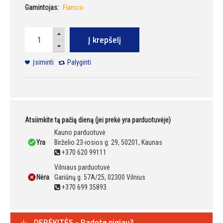
Gamintojas:
Flamco
Į krepšelį
Įsiminti
Palyginti
Atsiimkite tą pačią dieną (jei prekė yra parduotuvėje)
Kauno parduotuvė
Yra
Birželio 23-iosios g. 29, 50201, Kaunas
+370 620 99111
Vilniaus parduotuvė
Nėra
Gariūnų g. 57A/25, 02300 Vilnius
+370 699 35893
DERĖKITĖS - Radote pigiau?