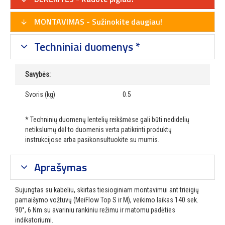
MONTAVIMAS - Sužinokite daugiau!
Techniniai duomenys *
Savybės:
Svoris (kg)
0.5
* Techninių duomenų lentelių reikšmėse gali būti nedidelių
netikslumų dėl to duomenis verta patikrinti produktų
instrukcijose arba pasikonsultuokite su mumis.
Aprašymas
Sujungtas su kabeliu, skirtas tiesioginiam montavimui ant trieigių
pamaišymo vožtuvų (MeiFlow Top S ir M), veikimo laikas 140 sek.
90°, 6 Nm su avariniu rankiniu režimu ir matomu padėties
indikatoriumi.