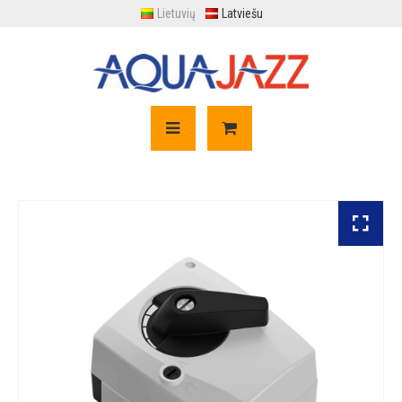
Lietuvių
Latviešu