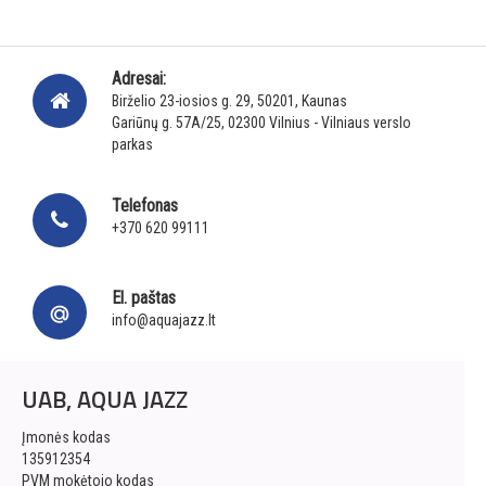
Adresai:
Birželio 23-iosios g. 29, 50201, Kaunas
Gariūnų g. 57A/25, 02300 Vilnius - Vilniaus verslo
parkas
Telefonas
+370 620 99111
El. paštas
info@aquajazz.lt
UAB, AQUA JAZZ
Įmonės kodas
135912354
PVM mokėtojo kodas