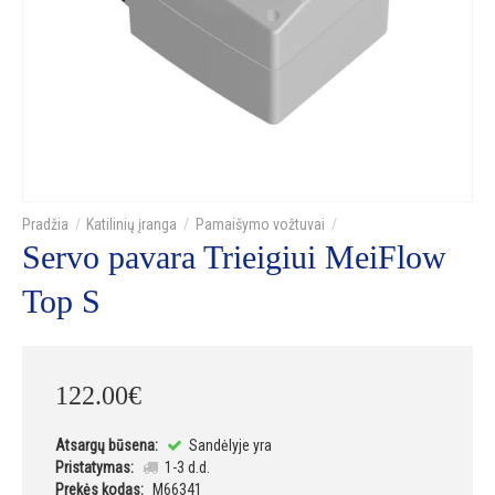
Katilinių įranga
Pamaišymo vožtuvai
Servo pavara Trieigiui MeiFlow
Top S
122
.
00
€
Atsargų būsena:
Sandėlyje yra
Pristatymas:
1-3 d.d.
Prekės kodas:
M66341