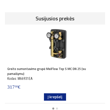
Susijusios prekės
Greito sumontavimo grupė MeiFlow Top S MC DN 25 (su
G
pamaišymu)
p
Kodas: M66931EA
K
317
€
5
00
Į krepšelį