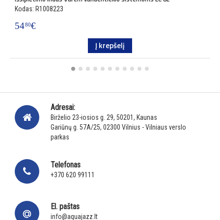
Kodas: R1008223
K
54
€
6
80
Į krepšelį
Adresai:
Birželio 23-iosios g. 29, 50201, Kaunas
Gariūnų g. 57A/25, 02300 Vilnius - Vilniaus verslo
parkas
Telefonas
+370 620 99111
El. paštas
info@aquajazz.lt