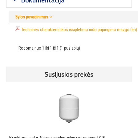
Dokumentacija
Bylos pavadinimas
Techninės charakteristikos išsiplėtimo indo pajungimo mazgo (en)
Rodoma nuo 1 iki 1 iš 1 (1 puslapių)
Susijusios prekės
Išsiplėtimo indas Varem vandentiekio sistemoms LC 8L
I