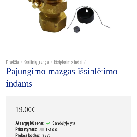
Katilinių įranga
Išsiplėtimo indai
Pajungimo mazgas išsiplėtimo
indams
19
.
00
€
Atsargų būsena:
Sandėlyje yra
Pristatymas:
1-3 d.d.
Prekės kodas:
8770