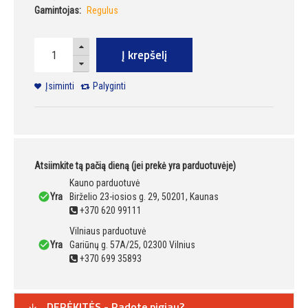
Gamintojas:
Regulus
Į krepšelį
Įsiminti
Palyginti
Atsiimkite tą pačią dieną (jei prekė yra parduotuvėje)
Kauno parduotuvė
Yra
Birželio 23-iosios g. 29, 50201, Kaunas
+370 620 99111
Vilniaus parduotuvė
Yra
Gariūnų g. 57A/25, 02300 Vilnius
+370 699 35893
DERĖKITĖS - Radote pigiau?