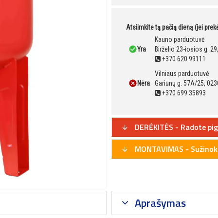
Atsiimkite tą pačią dieną (jei pre
Kauno parduotuvė
Yra
Birželio 23-iosios g. 2
+370 620 99111
Vilniaus parduotuvė
Nėra
Gariūnų g. 57A/25, 023
+370 699 35893
DERĖKITĖS - Radote pig
MONTAVIMAS - Sužinoki
Aprašymas