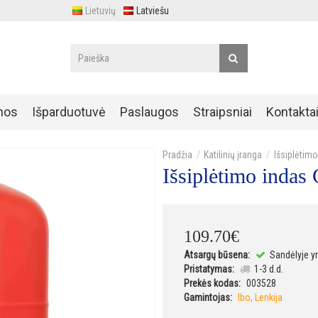
Lietuvių
Latviešu
nos
Išparduotuvė
Paslaugos
Straipsniai
Kontakta
Katilinių įranga
Išsiplėtimo
Išsiplėtimo inda
109
.
70
€
Atsargų būsena:
Sandėlyje y
Pristatymas:
1-3 d.d.
Prekės kodas:
003528
Gamintojas:
Ibo, Lenkija