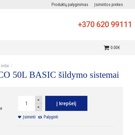
Produktų palyginimas
Įsimintos prekės
+370 620 99111
i
0
.
00
€
 indai
s CO 50L BASIC šildymo sistemai
Į krepšelį
ra
Įsiminti
Palyginti