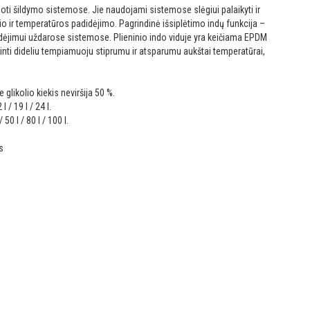
doti šildymo sistemose. Jie naudojami sistemose slėgiui palaikyti ir
tūrio ir temperatūros padidėjimo.
Pagrindinė išsiplėtimo indų funkcija –
adidėjimui uždarose sistemose.
Plieninio indo viduje yra keičiama EPDM
ti dideliu tempiamuoju stiprumu ir atsparumu aukštai temperatūrai,
glikolio kiekis neviršija 50 %.
l / 19 l / 24 l.
50 l / 80 l / 100 l.
s