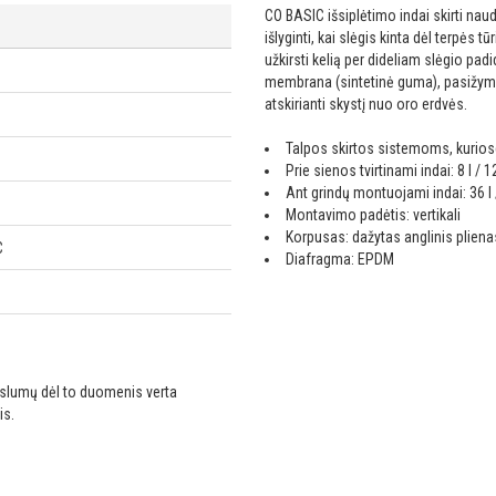
CO BASIC išsiplėtimo indai skirti nau
išlyginti, kai slėgis kinta dėl terpės 
užkirsti kelią per dideliam slėgio p
membrana (sintetinė guma), pasižymin
atskirianti skystį nuo oro erdvės.
Talpos skirtos sistemoms, kuriose 
Prie sienos tvirtinami indai: 8 l / 12 
Ant grindų montuojami indai: 36 l / 
Montavimo padėtis: vertikali
Korpusas: dažytas anglinis pliena
C
Diafragma: EPDM
ikslumų dėl to duomenis verta
is.