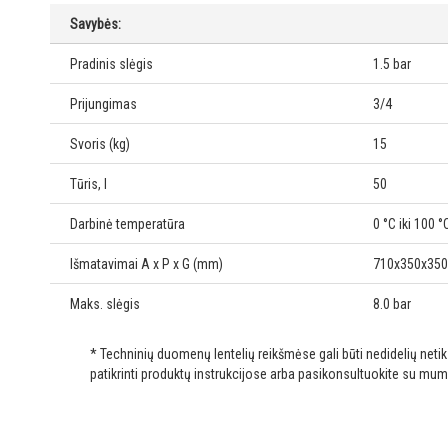
Savybės:
Pradinis slėgis
1.5 bar
Prijungimas
3/4
Svoris (kg)
15
Tūris, l
50
Darbinė temperatūra
0 °C iki 100 °
Išmatavimai A x P x G (mm)
710x350x350
Maks. slėgis
8.0 bar
* Techninių duomenų lentelių reikšmėse gali būti nedidelių net
patikrinti produktų instrukcijose arba pasikonsultuokite su mum