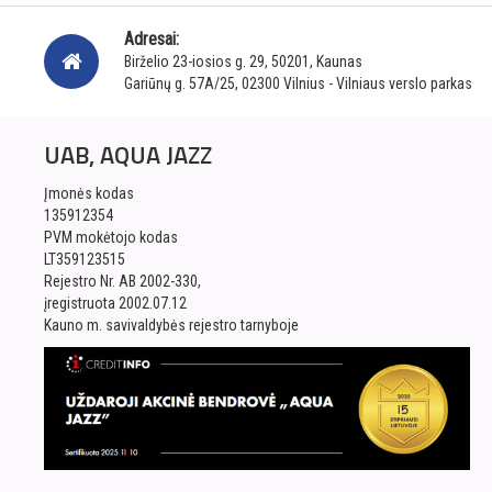
Adresai:
Birželio 23-iosios g. 29, 50201, Kaunas
Gariūnų g. 57A/25, 02300 Vilnius - Vilniaus verslo parkas
UAB, AQUA JAZZ
Įmonės kodas
135912354
PVM mokėtojo kodas
LT359123515
Rejestro Nr. AB 2002-330,
įregistruota 2002.07.12
Kauno m. savivaldybės rejestro tarnyboje