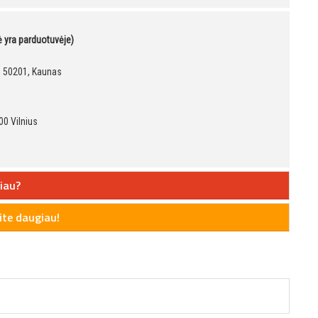
kė yra parduotuvėje)
9, 50201, Kaunas
00 Vilnius
iau?
te daugiau!