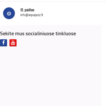
El. paštas
info@aquajazz.lt
Sekite mus socialiniuose tinkluose