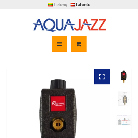
Lietuvių
Latviešu