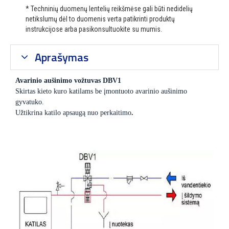
* Techninių duomenų lentelių reikšmėse gali būti nedidelių
netikslumų dėl to duomenis verta patikrinti produktų
instrukcijose arba pasikonsultuokite su mumis.
Aprašymas
Avarinio aušinimo vožtuvas DBV1
Skirtas kieto kuro katilams be įmontuoto avarinio aušinimo
gyvatuko.
Užtikrina katilo apsaugą nuo perkaitimo
.