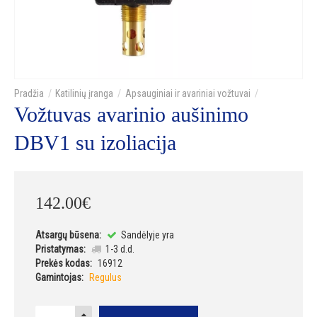
Katilinių įranga
Apsauginiai ir avariniai vožtuvai
Vožtuvas avarinio aušinimo
DBV1 su izoliacija
142
.
00
€
Atsargų būsena:
Sandėlyje yra
Pristatymas:
1-3 d.d.
Prekės kodas:
16912
Gamintojas:
Regulus