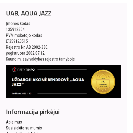
UAB, AQUA JAZZ
Įmonės kodas
135912354
PVM mokėtojo kodas
LT359123515
Rejestro Nr. AB 2002-330,
įregistruota 2002.07.12
Kauno m. savivaldybės rejestro tarnyboje
Informacija pirkėjui
Apie mus
Susisiekite su mumis