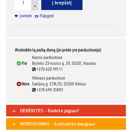
Į krepšelį
Įsiminti
Palyginti
Atsiimkite tą pačią dieną (jei prekė yra parduotuvėje)
Kauno parduotuvė
Yra
Birželio 23-iosios g. 29, 50201, Kaunas
+370 620 99111
Vilniaus parduotuvė
Nėra
Gariūnų g. 57A/25, 02300 Vilnius
+370 699 35893
DERĖKITĖS - Radote pigiau?
MONTAVIMAS - Sužinokite daugiau!