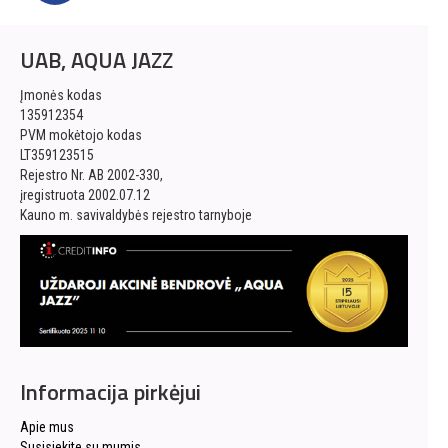
UAB, AQUA JAZZ
Įmonės kodas
135912354
PVM mokėtojo kodas
LT359123515
Rejestro Nr. AB 2002-330,
įregistruota 2002.07.12
Kauno m. savivaldybės rejestro tarnyboje
Informacija pirkėjui
Apie mus
Susisiekite su mumis