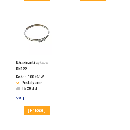
Užrakinanti apkaba
DN100
Kodas: 10070SW
Pristatysime
15-30 d.d.
7
€
00
Į krepšelį