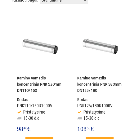
Rūšiuoti pagal:
Kamino vamzdis
Kamino vamzdis
koncentrinis PNK 930mm
koncentrinis PNK 930mm
DN110/160
DN125/180
Kodas:
Kodas:
PNK110/160R1000V
PNK125/180R1000V
Pristatysime
Pristatysime
15-30 d.d.
15-30 d.d.
98
€
108
€
40
50