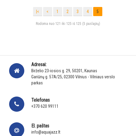
|<
<
1
2
3
4
5
Rodoma nuo 121 iki 125 iš 125 (5 puslapių)
Adresai:
Birželio 23-iosios g. 29, 50201, Kaunas
Gariūnų g. 57A/25, 02300 Vilnius - Vilniaus verslo
parkas
Telefonas
+370 620 99111
El. paštas
info@aquajazz.lt