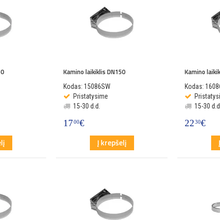
30
Kamino laikiklis DN150
Kamino laiki
Kodas: 15086SW
Kodas: 160
Pristatysime
Pristaty
15-30 d.d.
15-30 d.d
17
€
22
€
00
30
lį
Į krepšelį