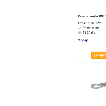
Kamino laikiklis DN2
Kodas: 20086SW
Pristatysime
15-30 d.d.
29
€
10
Į krepše