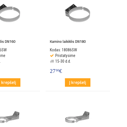
klis DN160
Kamino laikiklis DN180
86SW
Kodas: 18086SW
sime
Pristatysime
.
15-30 d.d.
27
€
90
Į krepšelį
Į krepšelį