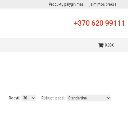
Produktų palyginimas
Įsimintos prekės
+370 620 99111
i
0
.
00
€
Rodyti:
Rūšiuoti pagal: