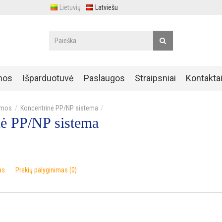
Lietuvių
Latviešu
nos
Išparduotuvė
Paslaugos
Straipsniai
Kontakta
emos
Koncentrinė PP/NP sistema
ė PP/NP sistema
as
Prekių palyginimas (0)