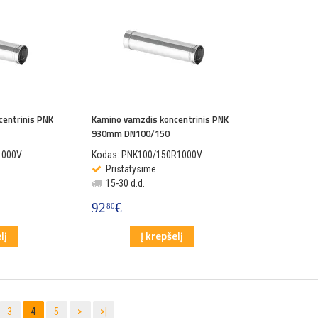
centrinis PNK
Kamino vamzdis koncentrinis PNK
930mm DN100/150
1000V
Kodas: PNK100/150R1000V
Pristatysime
15-30 d.d.
92
€
80
lį
Į krepšelį
3
4
5
>
>|