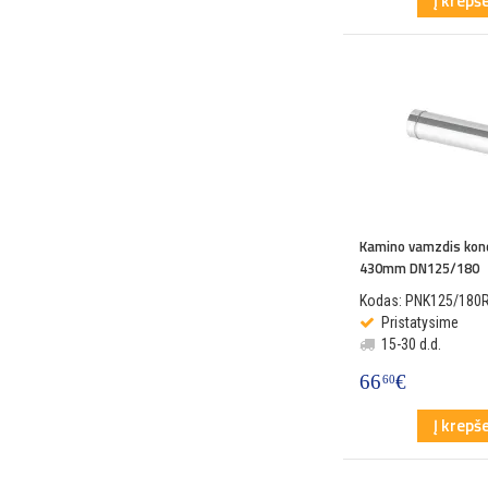
Į krepše
Kamino vamzdis kon
430mm DN125/180
Kodas: PNK125/180
Pristatysime
15-30 d.d.
66
€
60
Į krepše