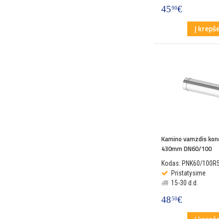
45
€
90
Į krepše
Kamino vamzdis kon
430mm DN60/100
Kodas: PNK60/100R
Pristatysime
15-30 d.d.
48
€
50