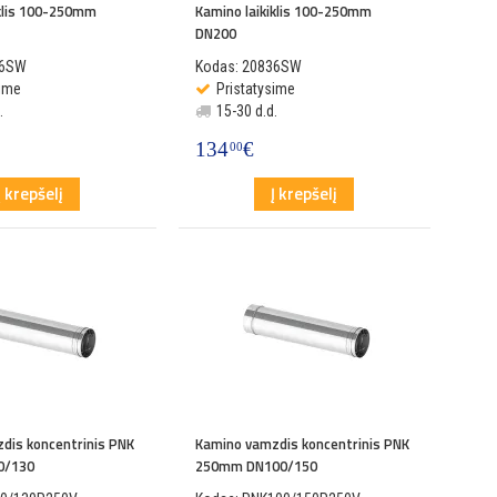
iklis 100-250mm
Kamino laikiklis 100-250mm
DN200
36SW
Kodas: 20836SW
sime
Pristatysime
.
15-30 d.d.
134
€
00
Į krepšelį
Į krepšelį
dis koncentrinis PNK
Kamino vamzdis koncentrinis PNK
0/130
250mm DN100/150