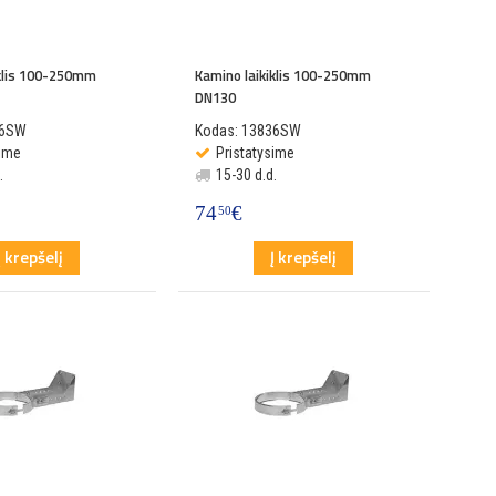
iklis 100-250mm
Kamino laikiklis 100-250mm
DN130
36SW
Kodas: 13836SW
sime
Pristatysime
.
15-30 d.d.
74
€
50
Į krepšelį
Į krepšelį