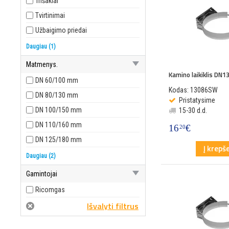
Trišakiai
Tvirtinimai
Užbaigimo priedai
Vamzdžiai
Daugiau (1)
Matmenys.
Kamino laikiklis DN1
DN 60/100 mm
Kodas: 13086SW
DN 80/130 mm
Pristatysime
DN 100/150 mm
15-30 d.d.
DN 110/160 mm
16
€
20
DN 125/180 mm
Į krepše
DN 160/200 mm
Daugiau (2)
DN 160/250 mm
Gamintojai
Ricomgas