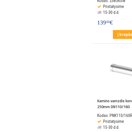
Kodas: 25836SW
Pristatysime
15-30 d.d.
139
€
60
Į krepše
Kamino vamzdis kon
250mm DN110/160
Kodas: PNK110/160
Pristatysime
15-30 d.d.