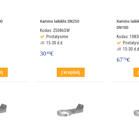
00
Kamino laikiklis DN250
Kamino laik
DN100
Kodas: 25086SW
Pristatysime
Kodas: 108
15-30 d.d.
Pristaty
15-30 d.d
30
€
40
67
€
70
lį
Į krepšelį