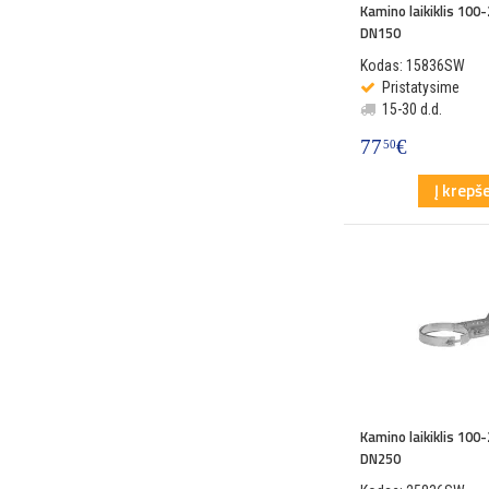
Kamino laikiklis 10
DN150
Kodas: 15836SW
Pristatysime
15-30 d.d.
77
€
50
Į krepše
Kamino laikiklis 10
DN250