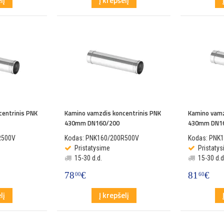
lį
Į krepšelį
centrinis PNK
Kamino vamzdis koncentrinis PNK
Kamino vamz
430mm DN160/200
430mm DN1
R500V
Kodas: PNK160/200R500V
Kodas: PNK
Pristatysime
Pristaty
15-30 d.d.
15-30 d.d
78
€
81
€
00
60
lį
Į krepšelį