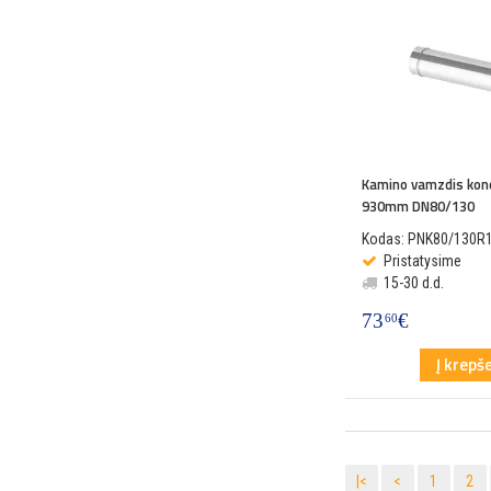
Kamino vamzdis kon
930mm DN80/130
Kodas: PNK80/130R
Pristatysime
15-30 d.d.
73
€
60
Į krepše
|<
<
1
2