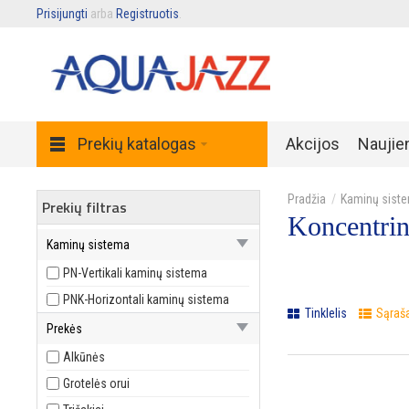
Prisijungti
arba
Registruotis
.
Prekių katalogas
Akcijos
Naujie
Kaminų sist
Prekių filtras
Koncentrin
Kaminų sistema
PN-Vertikali kaminų sistema
PNK-Horizontali kaminų sistema
Tinklelis
Sąraš
Prekės
Alkūnės
Grotelės orui