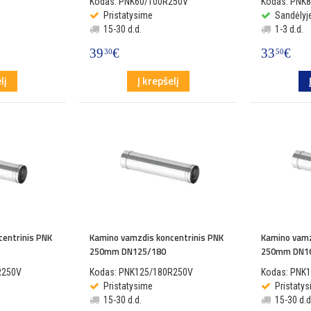
Kodas: PNK60/100R250V
Kodas: PNK
Pristatysime
Sandėlyje
15-30 d.d.
1-3 d.d.
39
€
33
€
30
50
lį
Į krepšelį
centrinis PNK
Kamino vamzdis koncentrinis PNK
Kamino vamz
250mm DN125/180
250mm DN1
R250V
Kodas: PNK125/180R250V
Kodas: PNK
Pristatysime
Pristaty
15-30 d.d.
15-30 d.d