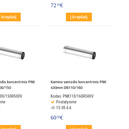
72
€
10
Į krepšelį
Į krepšelį
dis koncentrinis PNK
Kamino vamzdis koncentrinis PNK
00/150
430mm DN110/160
100/150R500V
Kodas: PNK110/160R500V
sime
Pristatysime
.
15-30 d.d.
60
€
50