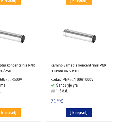
Į krepšelį
Į krepšelį
dis koncentrinis PNK
Kamino vamzdis koncentrinis PNK
60/250
930mm DN60/100
160/250R500V
Kodas: PNK60/100R1000V
sime
Sandėlyje yra
.
1-3 d.d.
71
€
40
Į krepšelį
Į krepšelį