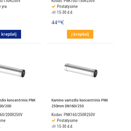
80/130R250V
Kodas: PNK100/150R250V
 yra
Pristatysime
15-30 d.d.
44
€
00
Į krepšelį
Į krepšelį
dis koncentrinis PNK
Kamino vamzdis koncentrinis PNK
60/200
250mm DN160/250
160/200R250V
Kodas: PNK160/250R250V
sime
Pristatysime
.
15-30 d.d.