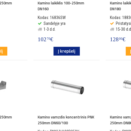
0-250mm
Kamino laikiklis 100-250mm
Kamino laik
DN160
DN180
Kodas: 16836SW
Kodas: 188
Sandėlyje yra
Pristaty
1-3 d.d.
15-30 d.d
102
€
128
€
70
00
lį
Į krepšelį
0-250mm
Kamino vamzdis koncentrinis PNK
Kamino vamz
250mm DN60/100
250mm DN8