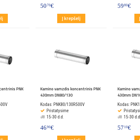
50
€
59
€
70
80
lį
Į krepšelį
centrinis PNK
Kamino vamzdis koncentrinis PNK
Kamino vamz
430mm DN80/130
430mm DN1
500V
Kodas: PNK80/130R500V
Kodas: PNK
Pristatysime
Pristaty
15-30 d.d.
15-30 d.d
46
€
57
€
90
10