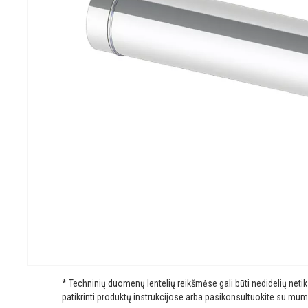
* Techninių duomenų lentelių reikšmėse gali būti nedidelių net
patikrinti produktų instrukcijose arba pasikonsultuokite su mum