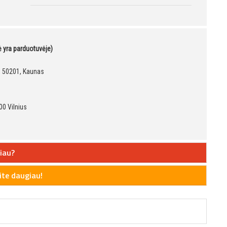
kė yra parduotuvėje)
9, 50201, Kaunas
00 Vilnius
iau?
te daugiau!