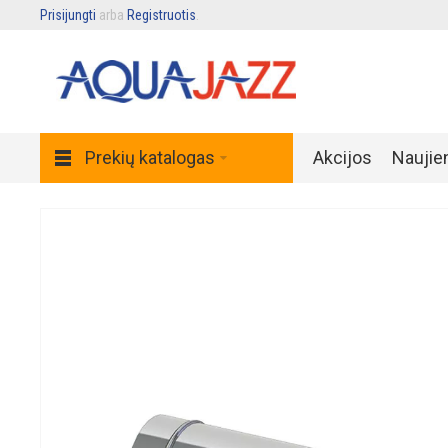
Prisijungti
arba
Registruotis
.
Prekių katalogas
Akcijos
Naujie