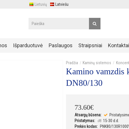
Lietuvių
Latviešu
nos
Išparduotuvė
Paslaugos
Straipsniai
Kontakta
Kaminų sistemos
Koncent
Kamino vamzdis 
DN80/130
73
.
60
€
Atsargų būsena:
Pristatysim
Pristatymas:
15-30 d.d.
Prekės kodas:
PNK80/130R1000