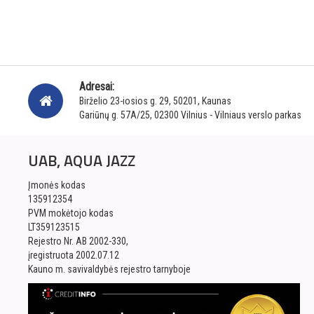
Adresai:
Birželio 23-iosios g. 29, 50201, Kaunas
Gariūnų g. 57A/25, 02300 Vilnius - Vilniaus verslo parkas
UAB, AQUA JAZZ
Įmonės kodas
135912354
PVM mokėtojo kodas
LT359123515
Rejestro Nr. AB 2002-330,
įregistruota 2002.07.12
Kauno m. savivaldybės rejestro tarnyboje