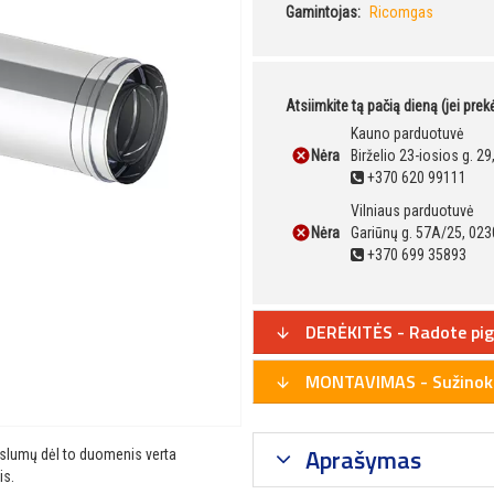
Gamintojas:
Ricomgas
Atsiimkite tą pačią dieną (jei pre
Kauno parduotuvė
Nėra
Birželio 23-iosios g. 2
+370 620 99111
Vilniaus parduotuvė
Nėra
Gariūnų g. 57A/25, 023
+370 699 35893
DERĖKITĖS - Radote pig
MONTAVIMAS - Sužinoki
Aprašymas
ikslumų dėl to duomenis verta
is.