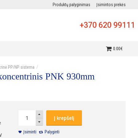
Produktų palyginimas
Įsimintos prekės
+370 620 99111
i
0
.
00
€
rinė PP/NP sistema
koncentrinis PNK 930mm
Į krepšelį
e
Įsiminti
Palyginti
V