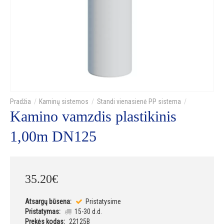
Kaminų sistemos
Standi vienasienė PP sistema
Kamino vamzdis plastikinis
1,00m DN125
35
.
20
€
Atsargų būsena:
Pristatysime
Pristatymas:
15-30 d.d.
Prekės kodas:
22125B