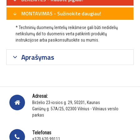
MONTAVIMAS - Sužinokite daugiau!
* Techninių duomenų lentelių reikšmėse gali būti nedidelių
netikslumų dėl to duomenis verta patikrinti produktų
instrukcijose arba pasikonsultuokite su mumis.
Aprašymas
Adresai:
Birželio 23-iosios g. 29, 50201, Kaunas
Gariūnų g. 57A/25, 02300 Vilnius - Vilniaus verslo
parkas
Telefonas
+370 620 99111