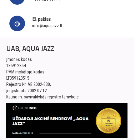
El. paštas
info@aquajazz.lt
UAB, AQUA JAZZ
Įmonės kodas
135912354
PVM mokėtojo kodas
LT359123515
Rejestro Nr. AB 2002-330,
įregistruota 2002.07.12
Kauno m. savivaldybės rejestro tarnyboje