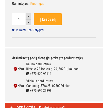
Gamintojas:
Ricomgas
Į krepšelį
Įsiminti
Palyginti
Atsiimkite tą pačią dieną (jei prekė yra parduotuvėje)
Kauno parduotuvė
Nėra
Birželio 23-iosios g. 29, 50201, Kaunas
+370 620 99111
Vilniaus parduotuvė
Nėra
Gariūnų g. 57A/25, 02300 Vilnius
+370 699 35893
DERĖKITĖS - Radote pigiau?